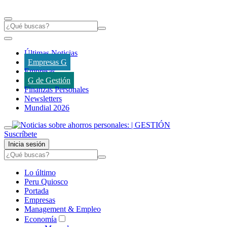
Últimas Noticias
Empresas G
Empresas
G de Gestión
Finanzas Personales
Newsletters
Mundial 2026
Suscríbete
Inicia sesión
Lo último
Peru Quiosco
Portada
Empresas
Management & Empleo
Economía