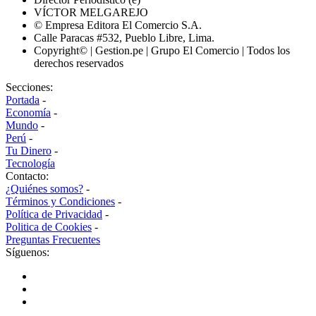
VÍCTOR MELGAREJO
© Empresa Editora El Comercio S.A.
Calle Paracas #532, Pueblo Libre, Lima.
Copyright© | Gestion.pe | Grupo El Comercio | Todos los
derechos reservados
Secciones:
Portada
-
Economía
-
Mundo
-
Perú
-
Tu Dinero
-
Tecnología
Contacto:
¿Quiénes somos?
-
Términos y Condiciones
-
Política de Privacidad
-
Politica de Cookies
-
Preguntas Frecuentes
Síguenos: