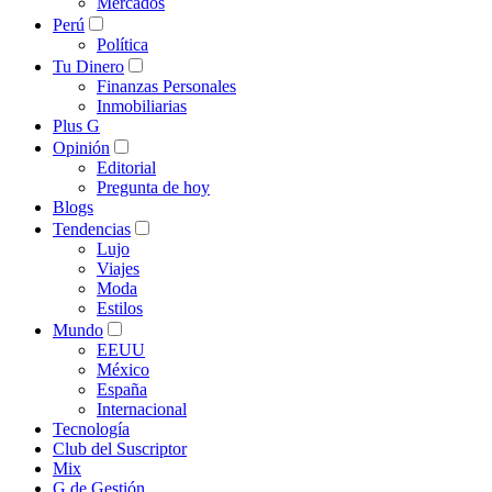
Mercados
Perú
Política
Tu Dinero
Finanzas Personales
Inmobiliarias
Plus G
Opinión
Editorial
Pregunta de hoy
Blogs
Tendencias
Lujo
Viajes
Moda
Estilos
Mundo
EEUU
México
España
Internacional
Tecnología
Club del Suscriptor
Mix
G de Gestión