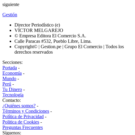
siguiente
Gestión
Director Periodístico (e)
VÍCTOR MELGAREJO
© Empresa Editora El Comercio S.A.
Calle Paracas #532, Pueblo Libre, Lima.
Copyright© | Gestion.pe | Grupo El Comercio | Todos los
derechos reservados
Secciones:
Portada
-
Economía
-
Mundo
-
Perú
-
Tu Dinero
-
Tecnología
Contacto:
¿Quiénes somos?
-
Términos y Condiciones
-
Política de Privacidad
-
Politica de Cookies
-
Preguntas Frecuentes
Síguenos: