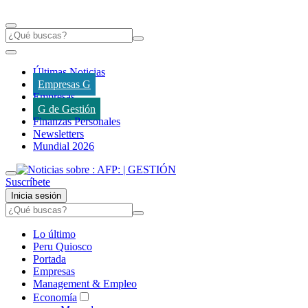
Últimas Noticias
Empresas G
Empresas
G de Gestión
Finanzas Personales
Newsletters
Mundial 2026
Suscríbete
Inicia sesión
Lo último
Peru Quiosco
Portada
Empresas
Management & Empleo
Economía