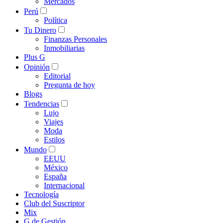
Mercados
Perú
Política
Tu Dinero
Finanzas Personales
Inmobiliarias
Plus G
Opinión
Editorial
Pregunta de hoy
Blogs
Tendencias
Lujo
Viajes
Moda
Estilos
Mundo
EEUU
México
España
Internacional
Tecnología
Club del Suscriptor
Mix
G de Gestión