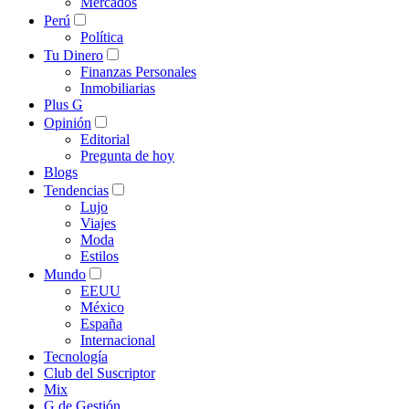
Mercados
Perú
Política
Tu Dinero
Finanzas Personales
Inmobiliarias
Plus G
Opinión
Editorial
Pregunta de hoy
Blogs
Tendencias
Lujo
Viajes
Moda
Estilos
Mundo
EEUU
México
España
Internacional
Tecnología
Club del Suscriptor
Mix
G de Gestión