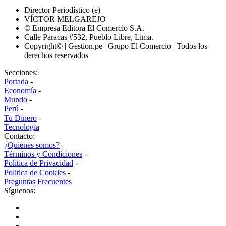
Director Periodístico (e)
VÍCTOR MELGAREJO
© Empresa Editora El Comercio S.A.
Calle Paracas #532, Pueblo Libre, Lima.
Copyright© | Gestion.pe | Grupo El Comercio | Todos los
derechos reservados
Secciones:
Portada
-
Economía
-
Mundo
-
Perú
-
Tu Dinero
-
Tecnología
Contacto:
¿Quiénes somos?
-
Términos y Condiciones
-
Política de Privacidad
-
Politica de Cookies
-
Preguntas Frecuentes
Síguenos: