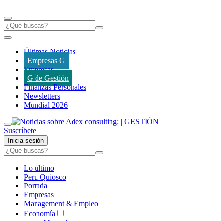
Últimas Noticias
Empresas G
Empresas
G de Gestión
Finanzas Personales
Newsletters
Mundial 2026
Suscríbete
Inicia sesión
Lo último
Peru Quiosco
Portada
Empresas
Management & Empleo
Economía