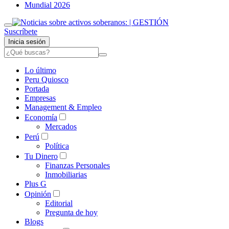
Mundial 2026
Suscríbete
Inicia sesión
Lo último
Peru Quiosco
Portada
Empresas
Management & Empleo
Economía
Mercados
Perú
Política
Tu Dinero
Finanzas Personales
Inmobiliarias
Plus G
Opinión
Editorial
Pregunta de hoy
Blogs