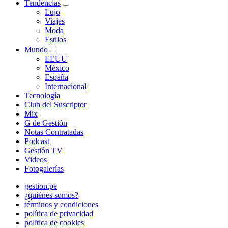
Tendencias
Lujo
Viajes
Moda
Estilos
Mundo
EEUU
México
España
Internacional
Tecnología
Club del Suscriptor
Mix
G de Gestión
Notas Contratadas
Podcast
Gestión TV
Videos
Fotogalerías
gestion.pe
¿quiénes somos?
términos y condiciones
política de privacidad
politica de cookies