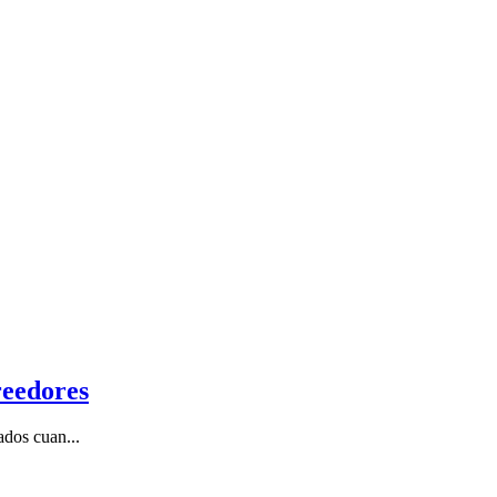
reedores
ados cuan...