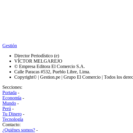
Gestión
Director Periodístico (e)
VÍCTOR MELGAREJO
© Empresa Editora El Comercio S.A.
Calle Paracas #532, Pueblo Libre, Lima.
Copyright© | Gestion.pe | Grupo El Comercio | Todos los dere
Secciones:
Portada
-
Economía
-
Mundo
-
Perú
-
Tu Dinero
-
Tecnología
Contacto:
¿Quiénes somos?
-