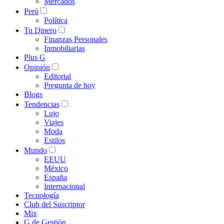
Mercados
Perú
Política
Tu Dinero
Finanzas Personales
Inmobiliarias
Plus G
Opinión
Editorial
Pregunta de hoy
Blogs
Tendencias
Lujo
Viajes
Moda
Estilos
Mundo
EEUU
México
España
Internacional
Tecnología
Club del Suscriptor
Mix
G de Gestión