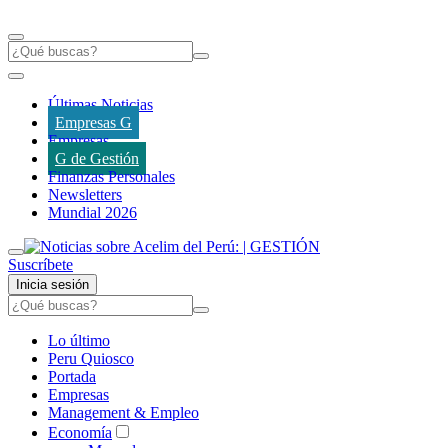
Últimas Noticias
Empresas G
Empresas
G de Gestión
Finanzas Personales
Newsletters
Mundial 2026
Suscríbete
Inicia sesión
Lo último
Peru Quiosco
Portada
Empresas
Management & Empleo
Economía