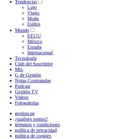
Tendencias
Lujo
Viajes
Moda
Estilos
Mundo
EEUU
México
España
Internacional
Tecnología
Club del Suscriptor
Mix
G de Gestión
Notas Contratadas
Podcast
Gestión TV
Videos
Fotogalerías
gestion.pe
¿quiénes somos?
términos y condiciones
política de privacidad
politica de cookies