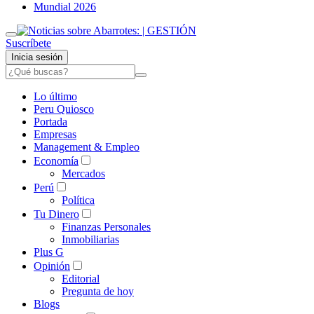
Mundial 2026
Suscríbete
Inicia sesión
Lo último
Peru Quiosco
Portada
Empresas
Management & Empleo
Economía
Mercados
Perú
Política
Tu Dinero
Finanzas Personales
Inmobiliarias
Plus G
Opinión
Editorial
Pregunta de hoy
Blogs