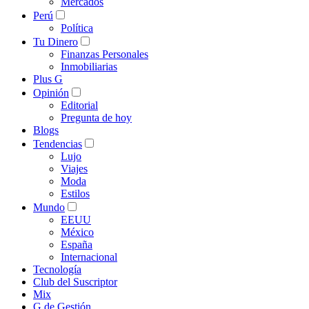
Mercados
Perú
Política
Tu Dinero
Finanzas Personales
Inmobiliarias
Plus G
Opinión
Editorial
Pregunta de hoy
Blogs
Tendencias
Lujo
Viajes
Moda
Estilos
Mundo
EEUU
México
España
Internacional
Tecnología
Club del Suscriptor
Mix
G de Gestión