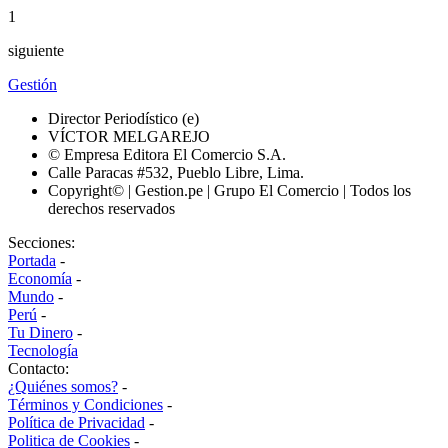
1
siguiente
Gestión
Director Periodístico (e)
VÍCTOR MELGAREJO
© Empresa Editora El Comercio S.A.
Calle Paracas #532, Pueblo Libre, Lima.
Copyright© | Gestion.pe | Grupo El Comercio | Todos los
derechos reservados
Secciones:
Portada
-
Economía
-
Mundo
-
Perú
-
Tu Dinero
-
Tecnología
Contacto:
¿Quiénes somos?
-
Términos y Condiciones
-
Política de Privacidad
-
Politica de Cookies
-