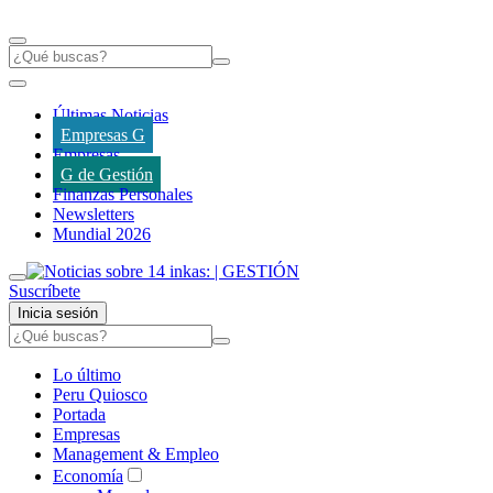
Últimas Noticias
Empresas G
Empresas
G de Gestión
Finanzas Personales
Newsletters
Mundial 2026
Suscríbete
Inicia sesión
Lo último
Peru Quiosco
Portada
Empresas
Management & Empleo
Economía