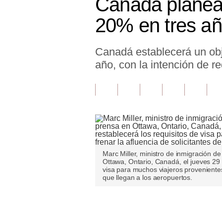
Canadá planea 
Finanzas Personales
20% en tres a
Inmobiliarias
Canadá establecerá un obj
Plus G
año, con la intención de 
Opinión
Editorial
Pregunta de hoy
Blogs
Tendencias
Marc Miller, ministro de inmigración 
Ottawa, Ontario, Canadá, el jueves 29
visa para muchos viajeros provenientes 
Lujo
que llegan a los aeropuertos.
Viajes
Únete a nuestro canal
Moda