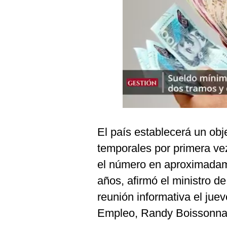
Podcast
Gestión TV
Videos
Fotogalerías
gestion.pe
¿quiénes
El país establecerá un obj
Somos?
temporales por primera vez
Términos
el número en aproximadam
Y
Condiciones
años, afirmó el ministro de
Política
reunión informativa el juev
De
Privacidad
Empleo, Randy Boissonnau
Politica