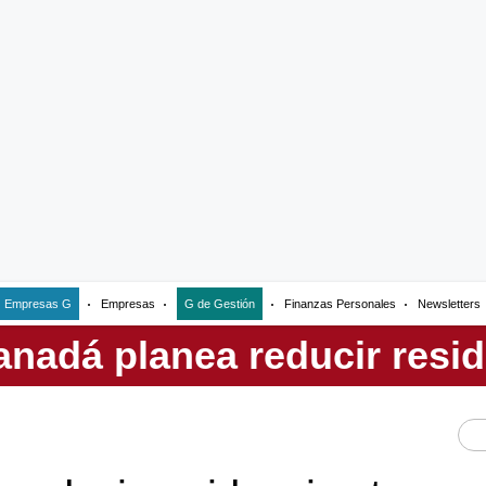
Empresas G
Empresas
G de Gestión
Finanzas Personales
Newsletters