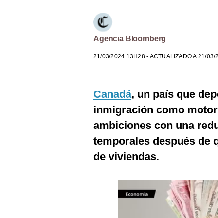
Estilos
Mundo
Agencia Bloomberg
EEUU
21/03/2024 13H28
- ACTUALIZADO A 21/03/
México
España
Canadá
, un país que de
Internacional
inmigración como motor
ambiciones con una redu
Tecnología
temporales después de qu
Club del Suscriptor
de viviendas.
Mix
G de Gestión
Notas Contratadas