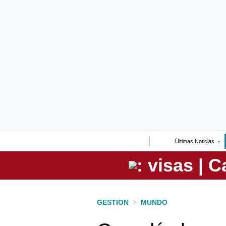
Lo último
Peru Quiosco
Portada
Empresas
Management & Empleo
Economía
Últimas Noticias
Mercados
Perú
Política
GESTION
>
MUNDO
Tu Dinero