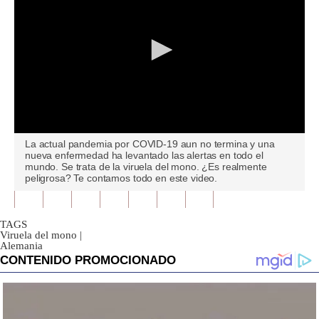
0
La actual pandemia por COVID-19 aun no termina y una
seconds
nueva enfermedad ha levantado las alertas en todo el
of
mundo. Se trata de la viruela del mono. ¿Es realmente
0
peligrosa? Te contamos todo en este video.
seconds
TAGS
Viruela del mono
|
Alemania