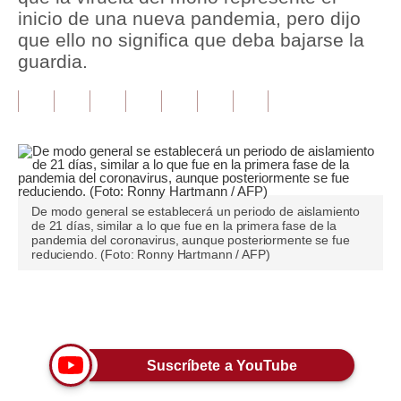
inicio de una nueva pandemia, pero dijo
Tu Dinero
que ello no significa que deba bajarse la
guardia.
Finanzas Personales
Inmobiliarias
Plus G
Opinión
De modo general se establecerá un periodo de aislamiento
Editorial
de 21 días, similar a lo que fue en la primera fase de la
pandemia del coronavirus, aunque posteriormente se fue
Pregunta de hoy
reduciendo. (Foto: Ronny Hartmann / AFP)
Blogs
Únete a nuestro canal
Tendencias
Lujo
Suscríbete a YouTube
Viajes