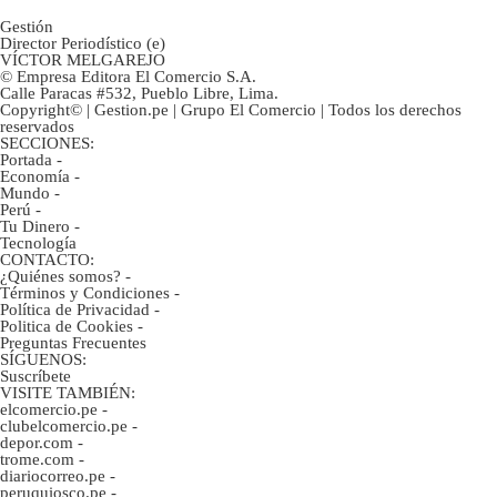
Gestión
Director Periodístico (e)
VÍCTOR MELGAREJO
© Empresa Editora El Comercio S.A.
Calle Paracas #532, Pueblo Libre, Lima.
Copyright© | Gestion.pe | Grupo El Comercio | Todos los derechos
reservados
SECCIONES:
Portada
-
Economía
-
Mundo
-
Perú
-
Tu Dinero
-
Tecnología
CONTACTO:
¿Quiénes somos?
-
Términos y Condiciones
-
Política de Privacidad
-
Politica de Cookies
-
Preguntas Frecuentes
SÍGUENOS:
Suscríbete
VISITE TAMBIÉN:
elcomercio.pe
-
clubelcomercio.pe
-
depor.com
-
trome.com
-
diariocorreo.pe
-
peruquiosco.pe
-