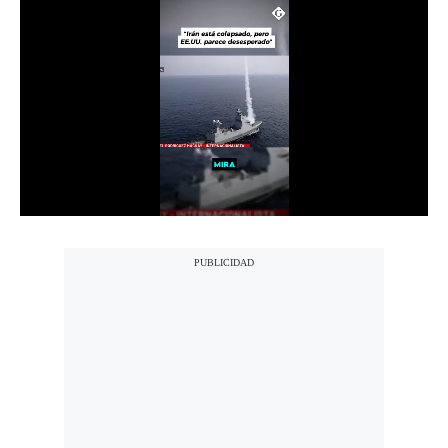
Notas Contratadas
Podcast
Gestión TV
Videos
Fotogalerías
gestion.pe
¿quiénes
Somos?
Términos
Y
Condiciones
Política
De
Privacidad