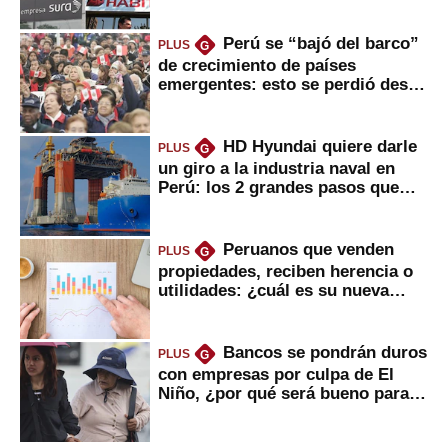
usted?
Perú se “bajó del barco”
PLUS
G
de crecimiento de países
emergentes: esto se perdió desde
2022
HD Hyundai quiere darle
PLUS
G
un giro a la industria naval en
Perú: los 2 grandes pasos que
daría
Peruanos que venden
PLUS
G
propiedades, reciben herencia o
utilidades: ¿cuál es su nueva
inversión clave?
Bancos se pondrán duros
PLUS
G
con empresas por culpa de El
Niño, ¿por qué será bueno para
ahorristas?