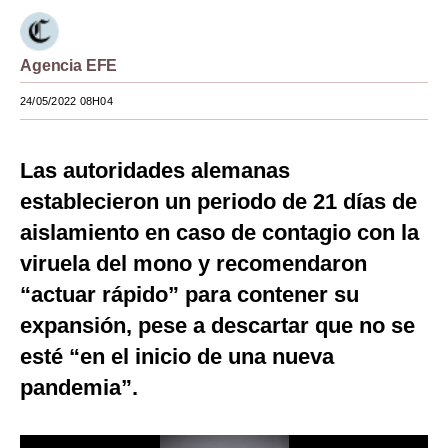
Moda
Agencia EFE
Estilos
24/05/2022 08H04
Mundo
EEUU
Las autoridades alemanas
México
establecieron un periodo de 21 días de
aislamiento en caso de contagio con la
España
viruela del mono y recomendaron
Internacional
“actuar rápido” para contener su
Tecnología
expansión, pese a descartar que no se
Club del Suscriptor
esté “en el inicio de una nueva
pandemia”.
Mix
G de Gestión