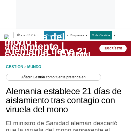
Últimas Noticias
Empresas G
Empresas
G de Gestión
Finanzas
Lo último
Peru Quiosco
SUSCRÍBETE
Portada
GESTION
>
MUNDO
Empresas
Añadir
Gestión
como fuente preferida en
Management & Empleo
Alemania establece 21 días de
Economía
aislamiento tras contagio con
viruela del mono
Mercados
Perú
El ministro de Sanidad alemán descartó
que la viruela del mono represente el
Política