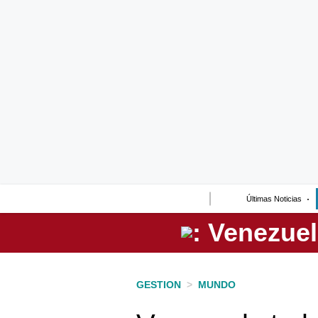
Lo último
Peru Quiosco
Portada
Empresas
Management & Empleo
Economía
Últimas Noticias
Mercados
Perú
Política
GESTION
>
MUNDO
Tu Dinero