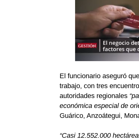
Podcast
Gestión TV
Videos
Fotogalerías
gestion.pe
El funcionario aseguró qu
¿quiénes
Somos?
trabajo, con tres encuentro
autoridades regionales
“pa
Términos
Y
económica especial de ori
Condiciones
Guárico, Anzoátegui, Mona
Política
De
Privacidad
“Casi 12.552.000 hectáreas
Politica