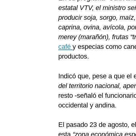
estatal VTV, el ministro s
producir soja, sorgo, maíz,
caprina, ovina, avícola, p
merey (marañón), frutas “t
café
y especias como canel
productos.
Indicó que, pese a que el
del territorio nacional, ap
resto -señaló el funcionari
occidental y andina.
El pasado 23 de agosto, e
esta
“zona económica espe