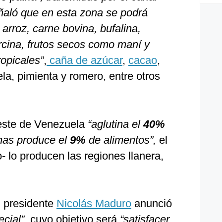
eñaló que en esta zona se podrá
 arroz, carne bovina, bufalina,
orcina, frutos secos como maní y
ropicales”
,
caña de azúcar
,
cacao
,
a, pimienta y romero, entre otros
 este de Venezuela
“aglutina el
40%
enas produce el
9%
de alimentos”,
el
o- lo producen las regiones llanera,
l presidente
Nicolás Maduro
anunció
cial”
, cuyo objetivo será
“satisfacer,