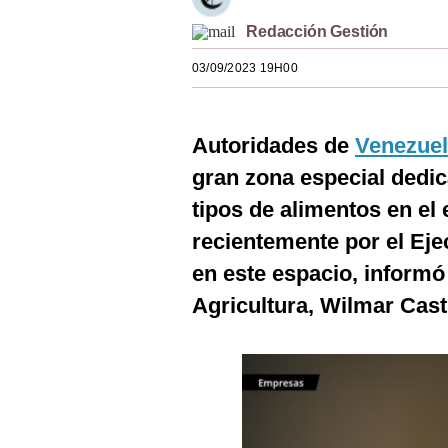
Estilos
Redacción Gestión
Mundo
03/09/2023 19H00
EEUU
México
Autoridades de
Venezue
gran zona especial dedic
España
tipos de alimentos en el 
Internacional
recientemente por el Ejec
Tecnología
en este espacio, informó
Club del Suscriptor
Agricultura, Wilmar Cast
Mix
G de Gestión
Notas Contratadas