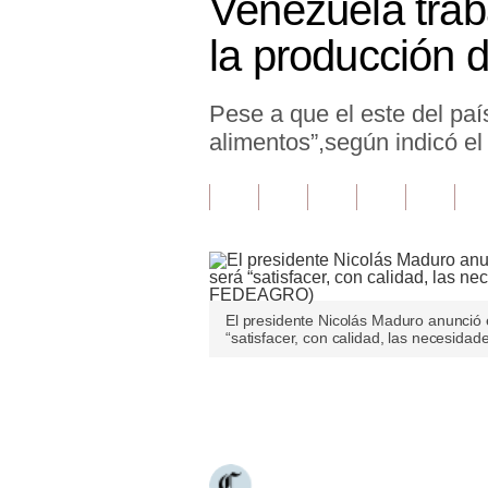
Venezuela trab
Finanzas Personales
la producción 
Inmobiliarias
Pese a que el este del paí
Plus G
alimentos”,según indicó el 
Opinión
Editorial
Pregunta de hoy
Blogs
El presidente Nicolás Maduro anunció 
Tendencias
“satisfacer, con calidad, las necesid
Lujo
Únete a nuestro canal
Viajes
Moda