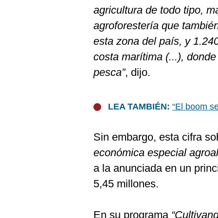
De
agricultura de todo tipo, m
Cookies
agroforestería que también
Preguntas
Frecuentes
esta zona del país, y 1.2
costa marítima (...), donde
pesca”
, dijo.
LEA TAMBIÉN:
“El boom se
Sin embargo, esta cifra sob
económica especial agroal
a la anunciada en un princ
5,45 millones.
En su programa
“Cultivand