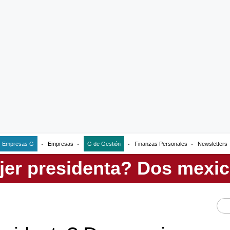
Empresas G
Empresas
G de Gestión
Finanzas Personales
Newsletters