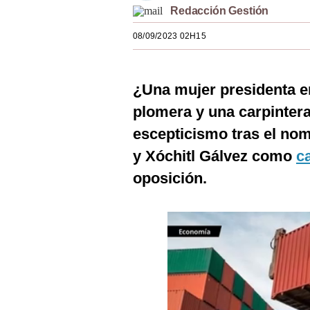
Redacción Gestión
Estilos
08/09/2023 02H15
Mundo
EEUU
¿Una mujer presidenta 
México
plomera y una carpintera
España
escepticismo tras el n
Internacional
y Xóchitl Gálvez como
c
oposición.
Tecnología
Club del Suscriptor
Mix
G de Gestión
Notas Contratadas