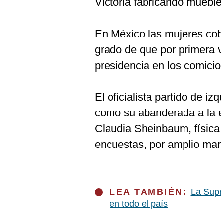
Victoria fabricando mueble
De
Cookies
Preguntas
En México las mujeres co
Frecuentes
grado de que por primera v
presidencia en los comicio
El oficialista partido de i
como su abanderada a la 
Claudia Sheinbaum, física
encuestas, por amplio ma
LEA TAMBIÉN:
La Supr
en todo el país