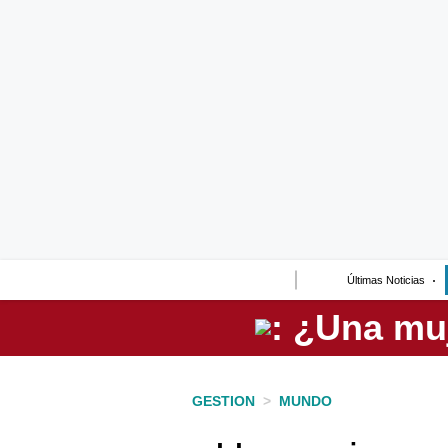
Lo último
Peru Quiosco
Portada
Empresas
Management & Empleo
Economía
Últimas Noticias
Mercados
Perú
Política
GESTION
>
MUNDO
Tu Dinero