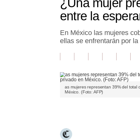
¿Una mujer pr
Finanzas Personales
entre la espera
Inmobiliarias
En México las mujeres cob
Plus G
ellas se enfrentarán por la
Opinión
Editorial
Pregunta de hoy
Blogs
as mujeres representan 39% del total de
México. (Foto: AFP)
Tendencias
Lujo
Únete a nuestro canal
Viajes
Moda