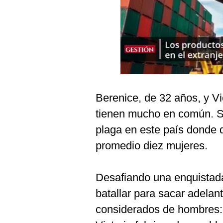
Podcast
Gestión TV
Videos
Fotogalerías
Berenice, de 32 años, y Vi
gestion.pe
tienen mucho en común. S
¿quiénes
plaga en este país donde 
Somos?
promedio diez mujeres.
Términos
Y
Condiciones
Desafiando una enquistada
Política
batallar para sacar adelan
De
Privacidad
considerados de hombres: 
Politica