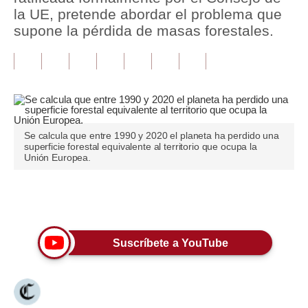
la UE, pretende abordar el problema que
Tu Dinero
supone la pérdida de masas forestales.
Finanzas Personales
Inmobiliarias
Plus G
Opinión
Se calcula que entre 1990 y 2020 el planeta ha perdido una
superficie forestal equivalente al territorio que ocupa la
Unión Europea.
Editorial
Pregunta de hoy
Únete a nuestro canal
Blogs
Suscríbete a YouTube
Tendencias
Lujo
Viajes