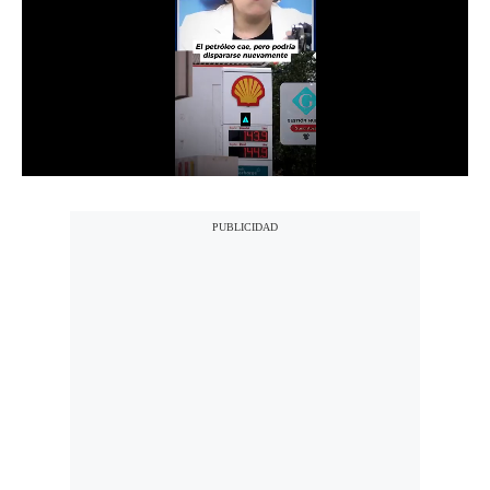
Notas Contratadas
Podcast
Gestión TV
Videos
Fotogalerías
gestion.pe
¿quiénes
Somos?
Términos
Y
Condiciones
Política
De
Privacidad