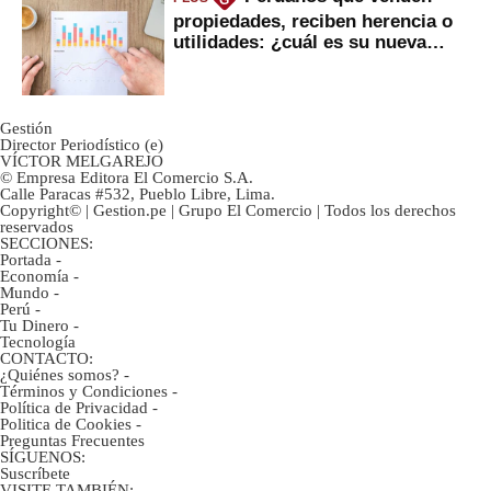
G
propiedades, reciben herencia o
utilidades: ¿cuál es su nueva
inversión clave?
Gestión
Director Periodístico (e)
VÍCTOR MELGAREJO
© Empresa Editora El Comercio S.A.
Calle Paracas #532, Pueblo Libre, Lima.
Copyright© | Gestion.pe | Grupo El Comercio | Todos los derechos
reservados
SECCIONES:
Portada
-
Economía
-
Mundo
-
Perú
-
Tu Dinero
-
Tecnología
CONTACTO:
¿Quiénes somos?
-
Términos y Condiciones
-
Política de Privacidad
-
Politica de Cookies
-
Preguntas Frecuentes
SÍGUENOS:
Suscríbete
VISITE TAMBIÉN: