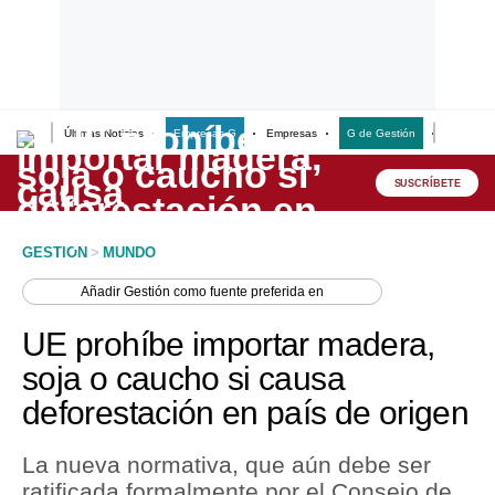
Últimas Noticias
Empresas G
Empresas
G de Gestión
Finanzas
Lo último
Peru Quiosco
SUSCRÍBETE
Portada
GESTION
>
MUNDO
Empresas
Añadir
Gestión
como fuente preferida en
Management & Empleo
UE prohíbe importar madera,
Economía
soja o caucho si causa
deforestación en país de origen
Mercados
Perú
La nueva normativa, que aún debe ser
ratificada formalmente por el Consejo de
Política