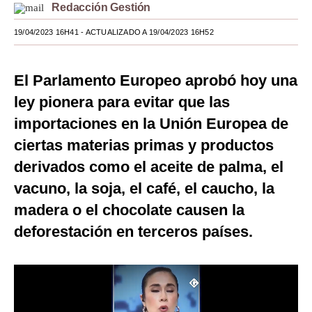
Redacción Gestión
Moda
19/04/2023 16H41
- ACTUALIZADO A 19/04/2023 16H52
Estilos
Mundo
El Parlamento Europeo aprobó hoy una
ley pionera para evitar que las
EEUU
importaciones en la Unión Europea de
México
ciertas materias primas y productos
España
derivados como el aceite de palma, el
vacuno, la soja, el café, el caucho, la
Internacional
madera o el chocolate causen la
Tecnología
deforestación en terceros países.
Club del Suscriptor
Mix
G de Gestión