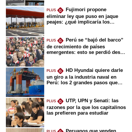
Fujimori propone
PLUS
G
eliminar ley que puso en jaque
peajes: ¿qué implicaría los
usuarios?
Perú se “bajó del barco”
PLUS
G
de crecimiento de países
emergentes: esto se perdió desde
2022
HD Hyundai quiere darle
PLUS
G
un giro a la industria naval en
Perú: los 2 grandes pasos que
daría
UTP, UPN y Senati: las
PLUS
G
razones por la que los capitalinos
las prefieren para estudiar
Peruanos que venden
PLUS