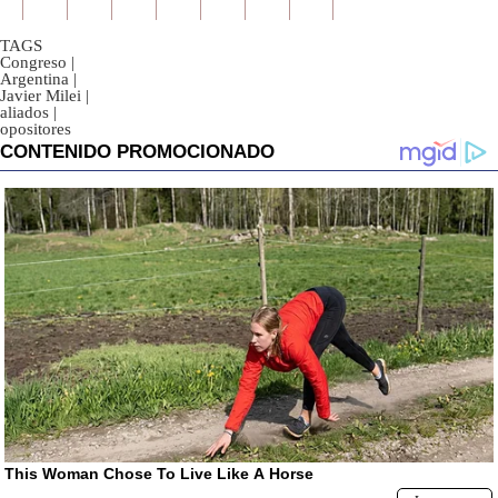
TAGS
Congreso
|
Argentina
|
Javier Milei
|
aliados
|
opositores