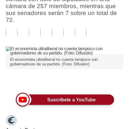
cámara de 257 miembros, mientras que
Tu Dinero
sus senadores serán 7 sobre un total de
72.
Finanzas Personales
Inmobiliarias
Plus G
Opinión
El economista ultraliberal no cuenta tampoco con
gobernadores de su partido. (Foto: Difusión)
Editorial
Pregunta de hoy
Únete a nuestro canal
Blogs
Suscríbete a YouTube
Tendencias
Lujo
Viajes