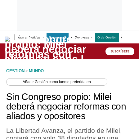
Últimas Noticias
Empresas G
Empresas
G de Gestión
Finanzas
Lo último
Peru Quiosco
SUSCRÍBETE
Portada
GESTION
>
MUNDO
Empresas
Añadir
Gestión
como fuente preferida en
Management & Empleo
Sin Congreso propio: Milei
Economía
deberá negociar reformas con
aliados y opositores
Mercados
Perú
La Libertad Avanza, el partido de Milei,
contará con solo 38 diputados en una
Política