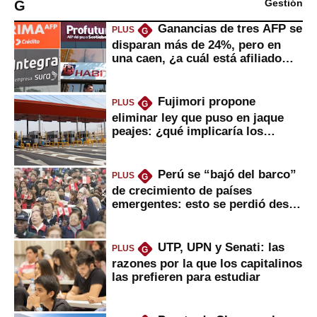
G
Gestión
Ganancias de tres AFP se
PLUS
G
disparan más de 24%, pero en
una caen, ¿a cuál está afiliado
usted?
Fujimori propone
PLUS
G
eliminar ley que puso en jaque
peajes: ¿qué implicaría los
usuarios?
Perú se “bajó del barco”
PLUS
G
de crecimiento de países
emergentes: esto se perdió desde
2022
UTP, UPN y Senati: las
PLUS
G
razones por la que los capitalinos
las prefieren para estudiar