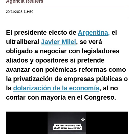
Agencia Reuters
Moda
20/11/2023 11H50
Estilos
El presidente electo de
Argentina,
el
Mundo
ultraliberal
Javier Milei
, se verá
EEUU
obligado a negociar con legisladores
México
aliados y opositores si pretende
avanzar con polémicas reformas como
España
la privatización de empresas públicas o
Internacional
la
dolarización de la economía
, al no
Tecnología
contar con mayoría en el Congreso.
Club del Suscriptor
Mix
G de Gestión