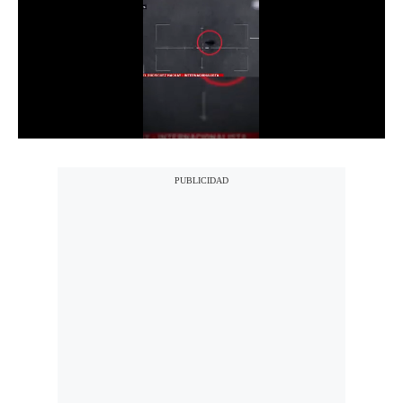
Notas Contratadas
Podcast
Gestión TV
Videos
Fotogalerías
gestion.pe
¿quiénes
Somos?
Términos
Y
Condiciones
Política
De
Privacidad