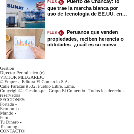
Puerto de Chancay: lo
PLUS
G
que trae la marcha blanca por
uso de tecnología de EE.UU. en
mercancías
Peruanos que venden
PLUS
G
propiedades, reciben herencia o
utilidades: ¿cuál es su nueva
inversión clave?
Gestión
Director Periodístico (e)
VÍCTOR MELGAREJO
© Empresa Editora El Comercio S.A.
Calle Paracas #532, Pueblo Libre, Lima.
Copyright© | Gestion.pe | Grupo El Comercio | Todos los derechos
reservados
SECCIONES:
Portada
-
Economía
-
Mundo
-
Perú
-
Tu Dinero
-
Tecnología
CONTACTO: