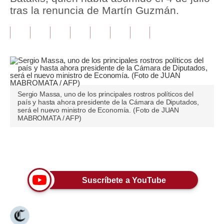
tras la renuncia de Martín Guzmán.
Tu Dinero
Finanzas Personales
Inmobiliarias
Plus G
Sergio Massa, uno de los principales rostros políticos del
Opinión
país y hasta ahora presidente de la Cámara de Diputados,
será el nuevo ministro de Economía. (Foto de JUAN
MABROMATA / AFP)
Editorial
Pregunta de hoy
Únete a nuestro canal
Blogs
Tendencias
Suscríbete a YouTube
Lujo
Viajes