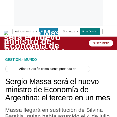
Últimas Noticias
Empresas G
Empresas
G de Gestión
Finanzas
Lo último
Peru Quiosco
SUSCRÍBETE
Portada
GESTION
>
MUNDO
Empresas
Añadir
Gestión
como fuente preferida en
Management & Empleo
Sergio Massa será el nuevo
Economía
ministro de Economía de
Argentina: el tercero en un mes
Mercados
Perú
Massa llegará en sustitución de Silvina
Batakis, quien había asumido el 4 de julio
Política