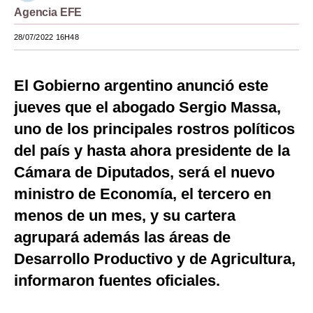
Agencia EFE
Moda
28/07/2022 16H48
Estilos
Mundo
El Gobierno argentino anunció este
jueves que el abogado Sergio Massa,
EEUU
uno de los principales rostros políticos
México
del país y hasta ahora presidente de la
España
Cámara de Diputados, será el nuevo
Internacional
ministro de Economía, el tercero en
menos de un mes, y su cartera
Tecnología
agrupará además las áreas de
Club del Suscriptor
Desarrollo Productivo y de Agricultura,
Mix
informaron fuentes oficiales.
G de Gestión