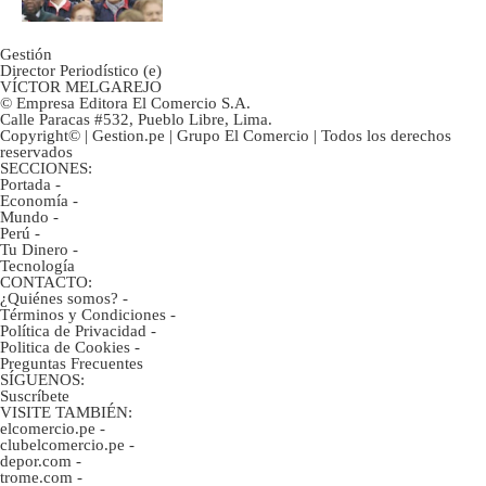
Gestión
Director Periodístico (e)
VÍCTOR MELGAREJO
© Empresa Editora El Comercio S.A.
Calle Paracas #532, Pueblo Libre, Lima.
Copyright© | Gestion.pe | Grupo El Comercio | Todos los derechos
reservados
SECCIONES:
Portada
-
Economía
-
Mundo
-
Perú
-
Tu Dinero
-
Tecnología
CONTACTO:
¿Quiénes somos?
-
Términos y Condiciones
-
Política de Privacidad
-
Politica de Cookies
-
Preguntas Frecuentes
SÍGUENOS:
Suscríbete
VISITE TAMBIÉN:
elcomercio.pe
-
clubelcomercio.pe
-
depor.com
-
trome.com
-