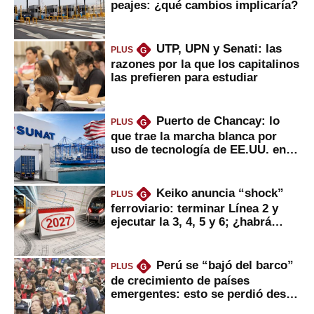
peajes: ¿qué cambios implicaría?
UTP, UPN y Senati: las
PLUS
G
razones por la que los capitalinos
las prefieren para estudiar
Puerto de Chancay: lo
PLUS
G
que trae la marcha blanca por
uso de tecnología de EE.UU. en
mercancías
Keiko anuncia “shock”
PLUS
G
ferroviario: terminar Línea 2 y
ejecutar la 3, 4, 5 y 6; ¿habrá
avances?
Perú se “bajó del barco”
PLUS
G
de crecimiento de países
emergentes: esto se perdió desde
2022