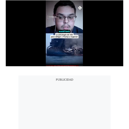
Notas Contratadas
Podcast
Gestión TV
Videos
Fotogalerías
gestion.pe
¿quiénes
Somos?
Términos
Y
Condiciones
Política
De
Privacidad