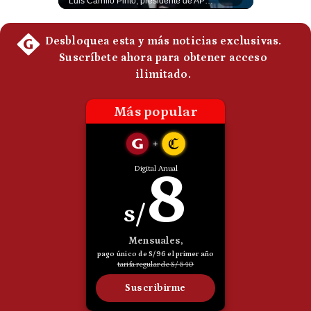
Luis Carrillo Pinto, presidente de APEMD pronostica meses muy difíciles para Infantino y sostiene que una mayor presión de la UEFA, junto con nuevas investigaciones periodísticas, podría llevarlo a dimitir. También menciona renuncias internas y acusaciones de que el proyecto fue impulsado por una sola persona. #GianniInfantino #FIFA #UEFA #LuisCarrilloPinto #APEMD #Futbol #NoticiasDeportivas #Mundial #Shorts 👉 Suscríbete y activa la campana para no perderte nuestro análisis diario. 🌎 Síguenos en nuestras redes sociales: 📌 Web oficial: https://gestion.pe/mundo/ 📌 LinkedIn: http://bit.ly/3HYIET0 📌 X (Twitter): http://bit.ly/4noZtX9 📌 TikTok: http://bit.ly/4evB6TO
Luis Carrillo Pinto, presidente de APEMD,compara el negocio de la Copa del Mundo con las principales ligas estadounidenses: la FIFA recauda alrededor de US$15,000 millones en cuatro años, mientras que la NFL genera cerca de US$20,000 millones en solo un año. El Presidente de la Asociación Peruana de Marketing Deportivo explica los planes de Infantino para vender el 20% de una nueva empresa encargada de los activos comerciales del Mundial. #FIFA #NFL #MarketingDeportivo #LuisCarrilloPinto #APEMD #Mundial #Futbol #Deportes #Negocios #Shorts 👉 Suscríbete y activa la campana para no perderte nuestro análisis diario. 🌎 Síguenos en nuestras redes sociales: 📌 Web oficial: https://gestion.pe/mundo/ 📌 LinkedIn: http://bit.ly/3HYIET0 📌 X (Twitter): http://bit.ly/4noZtX9 📌 TikTok: http://bit.ly/4evB6TO
Politica
De
Cookies
Preguntas
Frecuentes