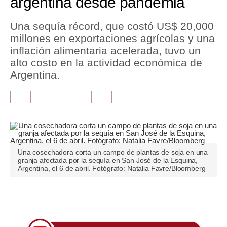
argentina desde pandemia
Tu Dinero
Una sequía récord, que costó US$ 20,000
millones en exportaciones agrícolas y una
Finanzas Personales
inflación alimentaria acelerada, tuvo un
Inmobiliarias
alto costo en la actividad económica de
Argentina.
Plus G
Opinión
Editorial
Pregunta de hoy
Una cosechadora corta un campo de plantas de soja en una
granja afectada por la sequía en San José de la Esquina,
Blogs
Argentina, el 6 de abril. Fotógrafo: Natalia Favre/Bloomberg
Tendencias
Únete a nuestro canal
Lujo
Viajes