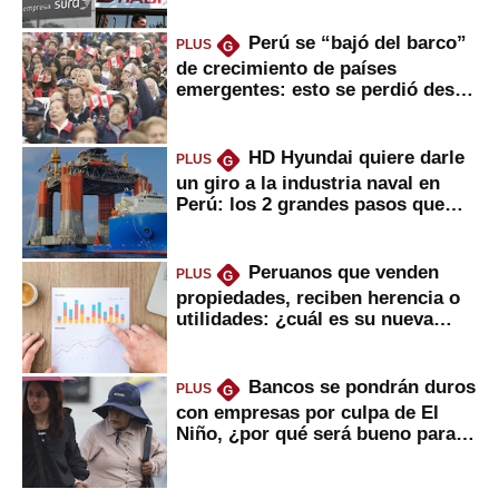
Perú se “bajó del barco”
PLUS
G
de crecimiento de países
emergentes: esto se perdió desde
2022
HD Hyundai quiere darle
PLUS
G
un giro a la industria naval en
Perú: los 2 grandes pasos que
daría
Peruanos que venden
PLUS
G
propiedades, reciben herencia o
utilidades: ¿cuál es su nueva
inversión clave?
Bancos se pondrán duros
PLUS
G
con empresas por culpa de El
Niño, ¿por qué será bueno para
ahorristas?