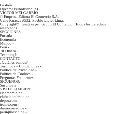
Gestión
Director Periodístico (e)
VÍCTOR MELGAREJO
© Empresa Editora El Comercio S.A.
Calle Paracas #532, Pueblo Libre, Lima.
Copyright© | Gestion.pe | Grupo El Comercio | Todos los derechos
reservados
SECCIONES:
Portada
-
Economía
-
Mundo
-
Perú
-
Tu Dinero
-
Tecnología
CONTACTO:
¿Quiénes somos?
-
Términos y Condiciones
-
Política de Privacidad
-
Politica de Cookies
-
Preguntas Frecuentes
SÍGUENOS:
Suscríbete
VISITE TAMBIÉN:
elcomercio.pe
-
clubelcomercio.pe
-
depor.com
-
trome.com
-
diariocorreo.pe
-
peruquiosco.pe
-