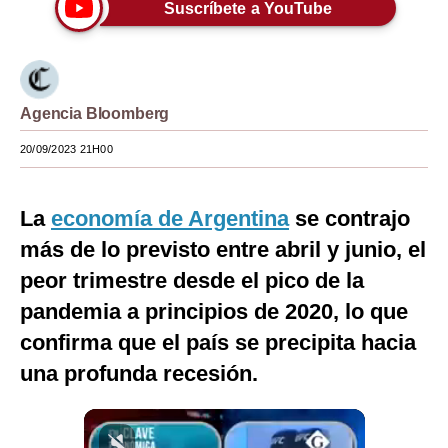
Suscríbete a YouTube
Moda
Estilos
Mundo
Agencia Bloomberg
EEUU
20/09/2023 21H00
México
La
economía de Argentina
se contrajo
España
más de lo previsto entre abril y junio, el
Internacional
peor trimestre desde el pico de la
pandemia a principios de 2020, lo que
Tecnología
confirma que el país se precipita hacia
Club del Suscriptor
una profunda recesión.
Mix
G de Gestión