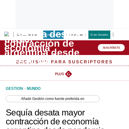
Últimas Noticias
Empresas G
Empresas
G de Gestión
Finanzas
Lo último
Peru Quiosco
SUSCRÍBETE
Portada
EXCLUSIVO PARA SUSCRIPTORES
Empresas
PLUS
G
Management & Empleo
GESTION
>
MUNDO
Economía
Añadir
Gestión
como fuente preferida en
Mercados
Sequía desata mayor
Perú
contracción de economía
Política