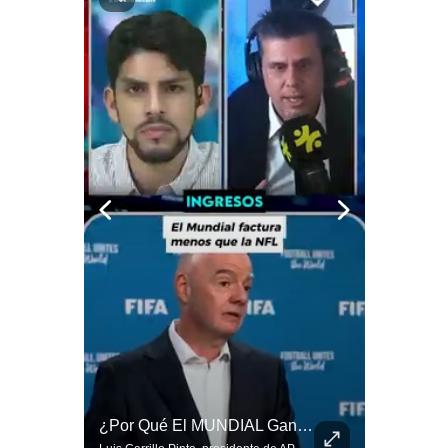
Notas Contratadas
Podcast
Gestión TV
Videos
Fotogalerías
gestion.pe
¿quiénes
Somos?
Términos
Y
Condiciones
Política
¿El FIN De Infantino En La FIFA? El Grave Pronóstico Sobre Su Renuncia | #EnClaveEconómica
¿Por Qué El MUNDIAL Gana Menos Que La NFL? | #EnClaveEconómica
De
Privacidad