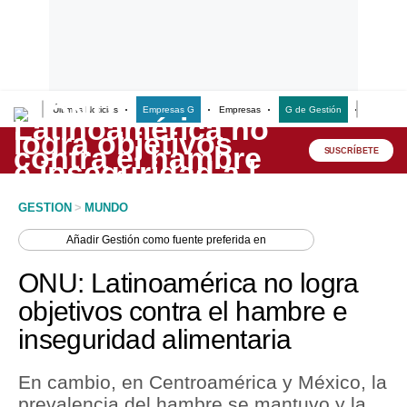
Últimas Noticias
Empresas G
Empresas
G de Gestión
Finanzas
Lo último
Peru Quiosco
SUSCRÍBETE
Portada
GESTION
>
MUNDO
Empresas
Añadir
Gestión
como fuente preferida en
Management & Empleo
ONU: Latinoamérica no logra
Economía
objetivos contra el hambre e
inseguridad alimentaria
Mercados
Perú
En cambio, en Centroamérica y México, la
prevalencia del hambre se mantuvo y la
Política