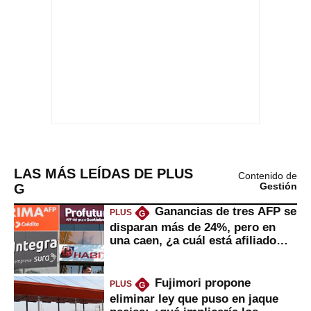
LAS MÁS LEÍDAS DE PLUS
Contenido de
G
Gestión
Ganancias de tres AFP se
PLUS
G
disparan más de 24%, pero en
una caen, ¿a cuál está afiliado
usted?
Fujimori propone
PLUS
G
eliminar ley que puso en jaque