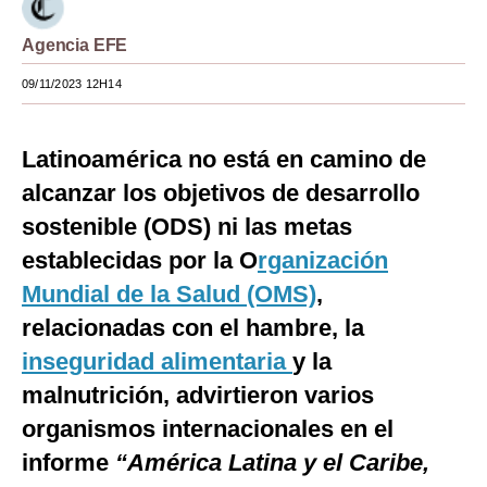
Moda
Agencia EFE
Estilos
09/11/2023 12H14
Mundo
Latinoamérica no está en camino de
EEUU
alcanzar los objetivos de desarrollo
México
sostenible (ODS) ni las metas
España
establecidas por la O
rganización
Mundial de la Salud (OMS)
,
Internacional
relacionadas con el hambre, la
Tecnología
inseguridad alimentaria
y la
Club del Suscriptor
malnutrición, advirtieron varios
Mix
organismos internacionales en el
informe
“América Latina y el Caribe,
G de Gestión