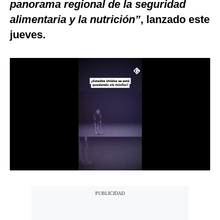
panorama regional de la seguridad
Notas Contratadas
alimentaria y la nutrición”
, lanzado este
Podcast
jueves.
Gestión TV
Videos
Fotogalerías
gestion.pe
¿quiénes
Somos?
Términos
Y
Condiciones
Política
De
Privacidad