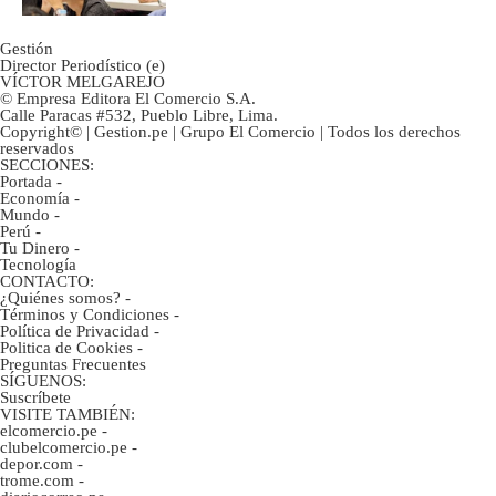
Gestión
Director Periodístico (e)
VÍCTOR MELGAREJO
© Empresa Editora El Comercio S.A.
Calle Paracas #532, Pueblo Libre, Lima.
Copyright© | Gestion.pe | Grupo El Comercio | Todos los derechos
reservados
SECCIONES:
Portada
-
Economía
-
Mundo
-
Perú
-
Tu Dinero
-
Tecnología
CONTACTO:
¿Quiénes somos?
-
Términos y Condiciones
-
Política de Privacidad
-
Politica de Cookies
-
Preguntas Frecuentes
SÍGUENOS:
Suscríbete
VISITE TAMBIÉN:
elcomercio.pe
-
clubelcomercio.pe
-
depor.com
-
trome.com
-