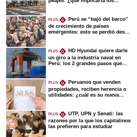
peajes: ¿qué implicaría los
usuarios?
Perú se “bajó del barco”
PLUS
G
de crecimiento de países
emergentes: esto se perdió desde
2022
HD Hyundai quiere darle
PLUS
G
un giro a la industria naval en
Perú: los 2 grandes pasos que
daría
Peruanos que venden
PLUS
G
propiedades, reciben herencia o
utilidades: ¿cuál es su nueva
inversión clave?
UTP, UPN y Senati: las
PLUS
G
razones por la que los capitalinos
las prefieren para estudiar