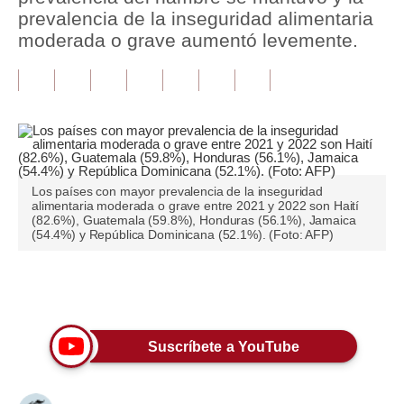
prevalencia de la inseguridad alimentaria
Tu Dinero
moderada o grave aumentó levemente.
Finanzas Personales
Inmobiliarias
Plus G
Opinión
Los países con mayor prevalencia de la inseguridad
alimentaria moderada o grave entre 2021 y 2022 son Haití
Editorial
(82.6%), Guatemala (59.8%), Honduras (56.1%), Jamaica
(54.4%) y República Dominicana (52.1%). (Foto: AFP)
Pregunta de hoy
Blogs
Únete a nuestro canal
Tendencias
Suscríbete a YouTube
Lujo
Viajes