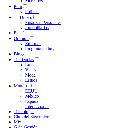
Mercados
Perú
Política
Tu Dinero
Finanzas Personales
Inmobiliarias
Plus G
Opinión
Editorial
Pregunta de hoy
Blogs
Tendencias
Lujo
Viajes
Moda
Estilos
Mundo
EEUU
México
España
Internacional
Tecnología
Club del Suscriptor
Mix
G de Gestión