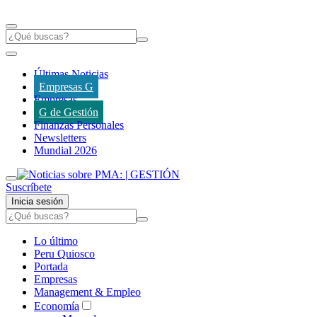
Últimas Noticias
Empresas G
Empresas
G de Gestión
Finanzas Personales
Newsletters
Mundial 2026
Suscríbete
Inicia sesión
Lo último
Peru Quiosco
Portada
Empresas
Management & Empleo
Economía