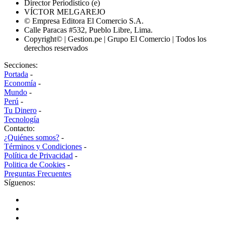
Director Periodístico (e)
VÍCTOR MELGAREJO
© Empresa Editora El Comercio S.A.
Calle Paracas #532, Pueblo Libre, Lima.
Copyright© | Gestion.pe | Grupo El Comercio | Todos los
derechos reservados
Secciones:
Portada
-
Economía
-
Mundo
-
Perú
-
Tu Dinero
-
Tecnología
Contacto:
¿Quiénes somos?
-
Términos y Condiciones
-
Política de Privacidad
-
Politica de Cookies
-
Preguntas Frecuentes
Síguenos: