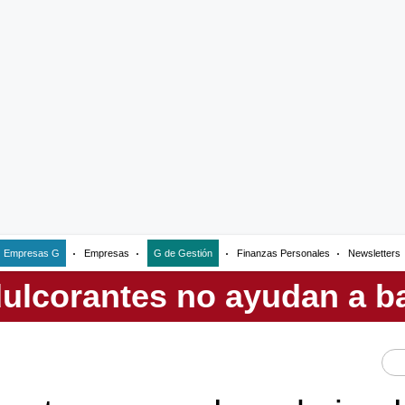
Empresas G
Empresas
G de Gestión
Finanzas Personales
Newsletters