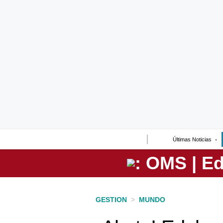
Lo último
Peru Quiosco
Portada
Empresas
Management & Empleo
Economía
Últimas Noticias
Mercados
Perú
Política
GESTION
>
MUNDO
Tu Dinero