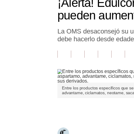
¡Alerta! Edulc
Finanzas Personales
pueden aumenta
Inmobiliarias
La OMS desaconsejó su uso 
Plus G
debe hacerlo desde edade
Opinión
Editorial
Pregunta de hoy
Blogs
Entre los productos específicos que s
Tendencias
advantame, ciclamatos, neotame, sacari
Lujo
Únete a nuestro canal
Viajes
Moda