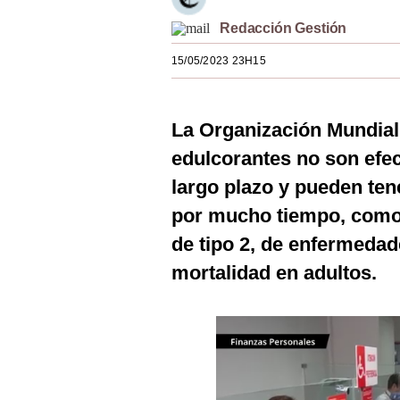
Estilos
Redacción Gestión
Mundo
15/05/2023 23H15
EEUU
México
La Organización Mundial 
edulcorantes no son efe
España
largo plazo y pueden ten
Internacional
por mucho tiempo, como 
Tecnología
de tipo 2, de enfermedad
Club del Suscriptor
mortalidad en adultos.
Mix
G de Gestión
Notas Contratadas