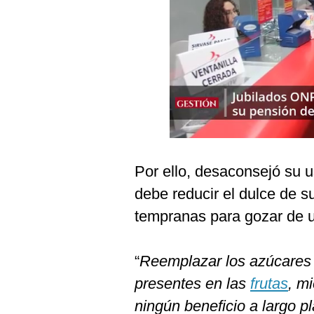
Podcast
Gestión TV
Videos
Fotogalerías
gestion.pe
Por ello, desaconsejó su u
¿quiénes
Somos?
debe reducir el dulce de s
tempranas para gozar de u
Términos
Y
Condiciones
“
Reemplazar los azúcares l
Política
De
presentes en las
frutas
, m
Privacidad
ningún beneficio a largo p
Politica