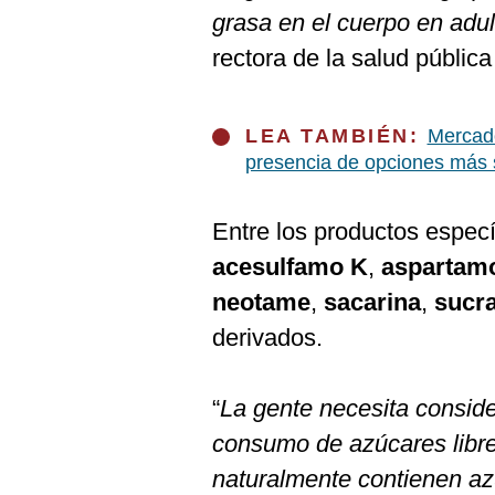
De
grasa en el cuerpo en adul
Cookies
rectora de la salud pública 
Preguntas
Frecuentes
LEA TAMBIÉN:
Mercado
presencia de opciones más 
Entre los productos especí
acesulfamo K
,
aspartam
neotame
,
sacarina
,
sucr
derivados.
“
La gente necesita conside
consumo de azúcares libr
naturalmente contienen az