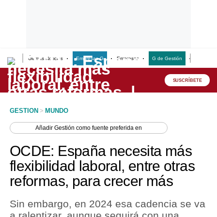
Últimas Noticias
Empresas G
Empresas
G de Gestión
Finanzas
Lo último
Peru Quiosco
SUSCRÍBETE
Portada
GESTION
>
MUNDO
Empresas
Añadir
Gestión
como fuente preferida en
Management & Empleo
OCDE: España necesita más
Economía
flexibilidad laboral, entre otras
reformas, para crecer más
Mercados
Perú
Sin embargo, en 2024 esa cadencia se va
a ralentizar, aunque seguirá con una
Política