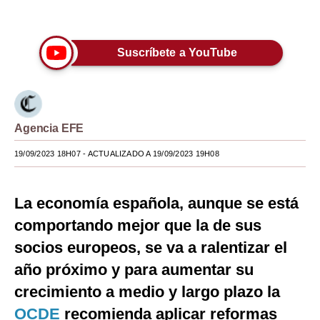
40
Únete a nuestro canal
seconds
Moda
Estilos
Suscríbete a YouTube
Mundo
EEUU
Agencia EFE
México
19/09/2023 18H07
- ACTUALIZADO A 19/09/2023 19H08
España
Internacional
La economía española, aunque se está
Tecnología
comportando mejor que la de sus
socios europeos, se va a ralentizar el
Club del Suscriptor
año próximo y para aumentar su
Mix
crecimiento a medio y largo plazo la
G de Gestión
OCDE
recomienda aplicar reformas