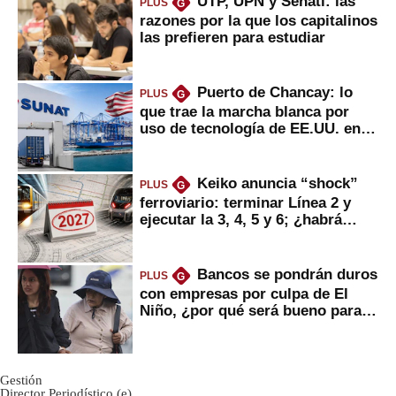
UTP, UPN y Senati: las
PLUS
G
razones por la que los capitalinos
las prefieren para estudiar
Puerto de Chancay: lo
PLUS
G
que trae la marcha blanca por
uso de tecnología de EE.UU. en
mercancías
Keiko anuncia “shock”
PLUS
G
ferroviario: terminar Línea 2 y
ejecutar la 3, 4, 5 y 6; ¿habrá
avances?
Bancos se pondrán duros
PLUS
G
con empresas por culpa de El
Niño, ¿por qué será bueno para
ahorristas?
Gestión
Director Periodístico (e)