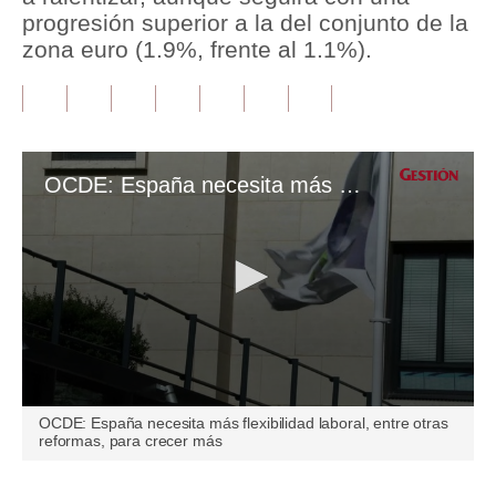
progresión superior a la del conjunto de la
Tu Dinero
zona euro (1.9%, frente al 1.1%).
Finanzas Personales
Inmobiliarias
Plus G
OCDE: España necesita más flexibilidad laboral, entre otras reformas, para crecer más
Opinión
Editorial
Pregunta de hoy
Blogs
Tendencias
0
OCDE: España necesita más flexibilidad laboral, entre otras
seconds
Lujo
reformas, para crecer más
of
1
minute,
Viajes