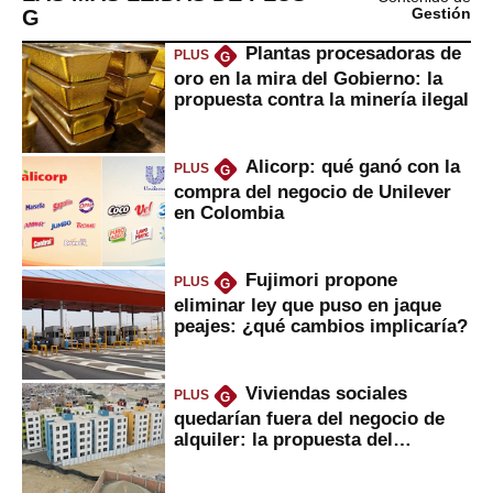
G
Gestión
Plantas procesadoras de
PLUS
G
oro en la mira del Gobierno: la
propuesta contra la minería ilegal
Alicorp: qué ganó con la
PLUS
G
compra del negocio de Unilever
en Colombia
Fujimori propone
PLUS
G
eliminar ley que puso en jaque
peajes: ¿qué cambios implicaría?
Viviendas sociales
PLUS
G
quedarían fuera del negocio de
alquiler: la propuesta del
gobierno