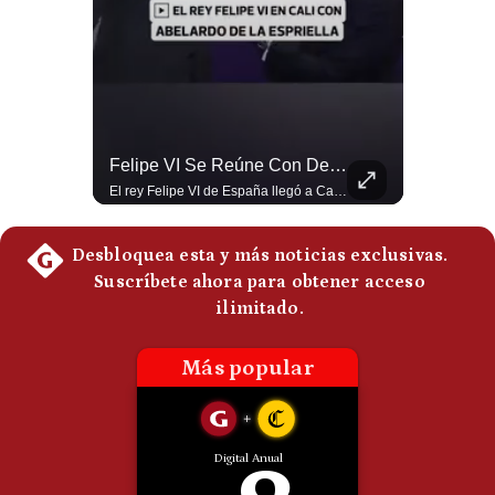
Politica
De
Cookies
Preguntas
Frecuentes
¿Irán Se Está Convirtiendo En Un Régimen Militar? | #radar24
Felipe VI Se Reúne Con De La Espriella Antes De La Investidura | Gestión Mundo
Esteban Silva, politólogo internacional, señala que algunos analistas consideran que la estructura religiosa iraní estaría sirviendo para sostener el poder de una cúpula militar. Explica que la Guardia Revolucionaria está aumentando su influencia sobre la seguridad, las decisiones estratégicas y hasta asuntos económicos como el estrecho de Ormuz. #Iran #GuardiaRevolucionaria #Geopolitica #NoticiasInternacionales #Shorts 👉 Suscríbete y activa la campana para no perderte nuestro análisis diario. 🌎 Síguenos en nuestras redes sociales: 📌 Web oficial: https://gestion.pe/mundo/ 📌 LinkedIn: http://bit.ly/3HYIET0 📌 X (Twitter): http://bit.ly/4noZtX9 📌 TikTok: http://bit.ly/4evB6TO
El rey Felipe VI de España llegó a Cali para reunirse con el presidente electo de Colombia, Abelardo de la Espriella, horas antes de su histórica investidura presidencial. Un encuentro clave que refuerza las relaciones diplomáticas y bilaterales entre ambas naciones antes de la ceremonia oficial. ¿Qué opinas sobre el papel diplomático de España en la política latinoamericana? #FelipeVI #DeLaEspriella #Colombia #Espana #PoliticaInternacional #Shorts 👉 Suscríbete y activa la campana para no perderte nuestro análisis diario. 🌎 Síguenos en nuestras redes sociales: 📌 Web oficial: https://gestion.pe/mundo/ 📌 LinkedIn: http://bit.ly/3HYIET0 📌 X (Twitter): http://bit.ly/4noZtX9 📌 TikTok: http://bit.ly/4evB6TO