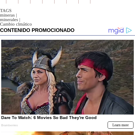
TAGS
mineras
|
minerales
|
Cambio clmático