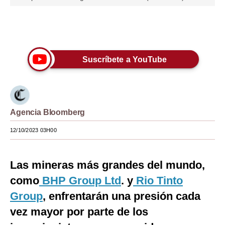
Moda
Únete a nuestro canal
Estilos
Mundo
Suscríbete a YouTube
EEUU
México
Agencia Bloomberg
España
12/10/2023 03H00
Internacional
Tecnología
Las mineras más grandes del mundo,
Club del Suscriptor
como
BHP Group Ltd
. y
Rio Tinto
Group
, enfrentarán una presión cada
Mix
vez mayor por parte de los
G de Gestión