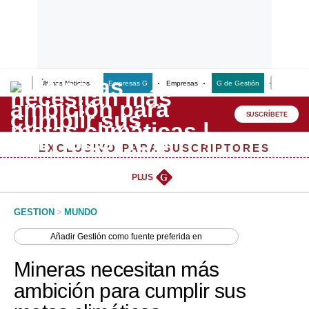
Últimas Noticias
Empresas G
Empresas
G de Gestión
Finanzas
Lo último
Peru Quiosco
SUSCRÍBETE
Portada
EXCLUSIVO PARA SUSCRIPTORES
Empresas
PLUS
G
Management & Empleo
GESTION
>
MUNDO
Economía
Añadir
Gestión
como fuente preferida en
Mercados
Mineras necesitan más
Perú
ambición para cumplir sus
Política