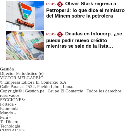
Oliver Stark regresa a
PLUS
G
Petroperú: lo que dice el ministro
del Minem sobre la petrolera
Deudas en Infocorp: ¿se
PLUS
G
puede pedir nuevo crédito
mientras se sale de la lista
negra?
Gestión
Director Periodístico (e)
VÍCTOR MELGAREJO
© Empresa Editora El Comercio S.A.
Calle Paracas #532, Pueblo Libre, Lima.
Copyright© | Gestion.pe | Grupo El Comercio | Todos los derechos
reservados
SECCIONES:
Portada
-
Economía
-
Mundo
-
Perú
-
Tu Dinero
-
Tecnología
CONTACTO: