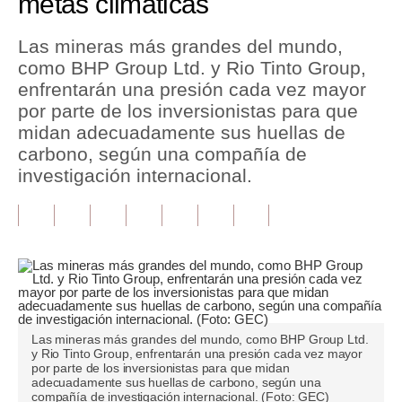
metas climáticas
Tu Dinero
Las mineras más grandes del mundo,
como BHP Group Ltd. y Rio Tinto Group,
Finanzas Personales
enfrentarán una presión cada vez mayor
Inmobiliarias
por parte de los inversionistas para que
midan adecuadamente sus huellas de
Plus G
carbono, según una compañía de
investigación internacional.
Opinión
Editorial
Pregunta de hoy
Blogs
Tendencias
Las mineras más grandes del mundo, como BHP Group Ltd.
y Rio Tinto Group, enfrentarán una presión cada vez mayor
Lujo
por parte de los inversionistas para que midan
adecuadamente sus huellas de carbono, según una
Viajes
compañía de investigación internacional. (Foto: GEC)