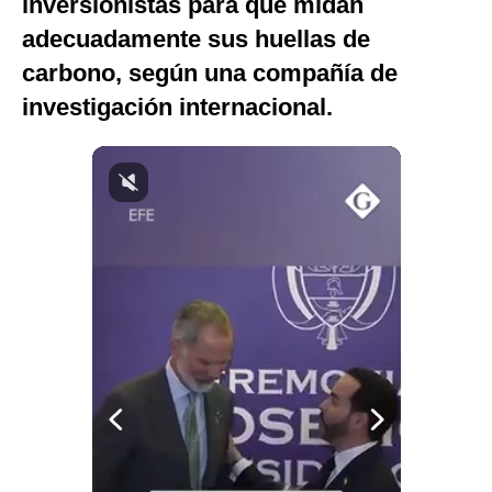
inversionistas para que midan
Notas Contratadas
adecuadamente sus huellas de
Podcast
carbono, según una compañía de
investigación internacional.
Gestión TV
Videos
Fotogalerías
gestion.pe
¿quiénes
Somos?
Términos
Y
Condiciones
Política
De
Privacidad