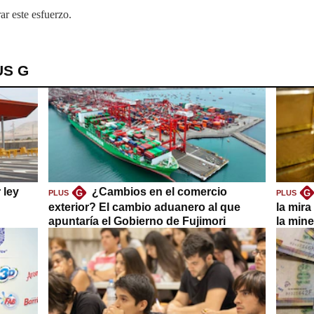
ar este esfuerzo.
US G
 ley
¿Cambios en el comercio
G
G
PLUS
PLUS
exterior? El cambio aduanero al que
la mira
apuntaría el Gobierno de Fujimori
la mine