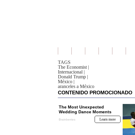
TAGS
The Economist
|
Internacional
|
Donald Trump
|
México
|
aranceles a México