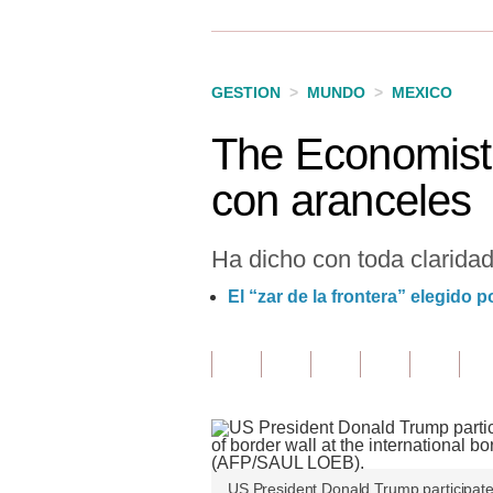
Finanzas Personales
Inmobiliarias
GESTION
>
MUNDO
>
MEXICO
Plus G
The Economist:
Opinión
con aranceles
Editorial
Pregunta de hoy
Ha dicho con toda claridad
Blogs
El “zar de la frontera” elegido 
Tendencias
Lujo
Viajes
Moda
US President Donald Trump participat