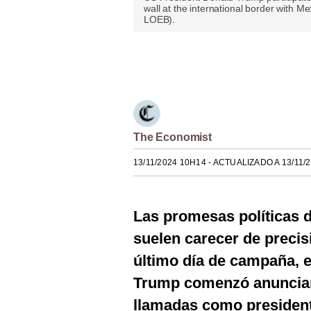
wall at the international border with 
Estilos
LOEB).
Mundo
Únete a nuestro canal
EEUU
México
España
The Economist
Internacional
13/11/2024 10H14
- ACTUALIZADO A 13/11/
Tecnología
Club del Suscriptor
Las promesas políticas 
suelen carecer de precis
Mix
último día de campaña, e
G de Gestión
Trump comenzó anuncian
Notas Contratadas
llamadas como presidente