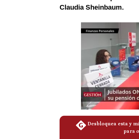
Podcast
Claudia Sheinbaum.
Gestión TV
Videos
Fotogalerías
gestion.pe
¿quiénes
Somos?
Términos
Y
Condiciones
Política
De
Privacidad
Politica