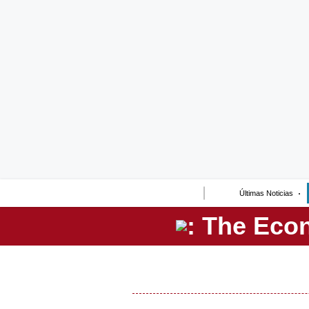
Lo último
Peru Quiosco
Portada
Empresas
Management & Empleo
Economía
Últimas Noticias
Mercados
Perú
Política
Tu Dinero