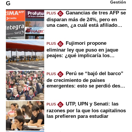
G
Gestión
Ganancias de tres AFP se
PLUS
G
disparan más de 24%, pero en
una caen, ¿a cuál está afiliado
usted?
Fujimori propone
PLUS
G
eliminar ley que puso en jaque
peajes: ¿qué implicaría los
usuarios?
Perú se “bajó del barco”
PLUS
G
de crecimiento de países
emergentes: esto se perdió desde
2022
UTP, UPN y Senati: las
PLUS
G
razones por la que los capitalinos
las prefieren para estudiar