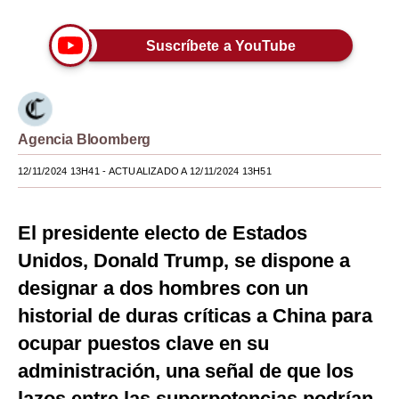
Moda
Suscríbete a YouTube
Estilos
Mundo
EEUU
Agencia Bloomberg
México
12/11/2024 13H41
- ACTUALIZADO A 12/11/2024 13H51
España
El presidente electo de Estados
Internacional
Unidos, Donald Trump, se dispone a
Tecnología
designar a dos hombres con un
Club del Suscriptor
historial de duras críticas a China para
ocupar puestos clave en su
Mix
administración, una señal de que los
G de Gestión
lazos entre las superpotencias podrían