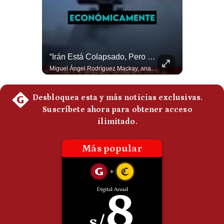
Politica
De
Cookies
Preguntas
Frecuentes
NOTICIAS DE ÚLTIMA HORA: EE.UU. Se Queda Sin Misiles En Medio Oriente
“Irán Está Colapsado, Pero EE.UU. Parece Desesperado” | #radar24
NOTICIAS DE ÚLTIMA HORA: 1️⃣ EE.UU.: Habría gastado casi el 80% de sus misiles más avanzados (THAAD), un factor clave en las decisiones de Donald Trump frente a Irán. 2️⃣ Argentina y Brasil: Tensión diplomática escala; Brasil solicita el regreso del embajador argentino tras fuertes declaraciones de Javier Milei. 3️⃣ México: Asesinan al influencer César Gastélum a balazos durante una transmisión en vivo en Culiacán, Sinaloa. 4️⃣ Alemania: Ataque con dron explosivo obliga a suspender el aeropuerto de Leipzig, punto logístico clave de la OTAN para enviar material a Ucrania. ¿Qué noticia te parece la más impactante del día? ¡Te leo en los comentarios! 👇 #EEUU #JavierMilei #CesarGastelum #Alemania #Noticias #UltimaHora #NoticiasDelDia 🚀 ¿Quieres entender el mundo sin ruido? Únete a nuestra comunidad y forma parte del cambio. #GestiónNewsroomLive #NoticiasGlobales #AnálisisGeopolítico #EconomíaMundial #IA #Geopolítica #LatinosEnUSA #NoticiasEnEspañol 👉 Suscríbete y activa la campana para no perderte nuestro análisis diario. 🌎 Síguenos en nuestras redes sociales: 📌 Web oficial: https://gestion.pe/mundo/ 📌 LinkedIn: http://bit.ly/3HYIET0 📌 X (Twitter): http://bit.ly/4noZtX9 📌 TikTok: http://bit.ly/4evB6TO
Miguel Ángel Rodríguez Mackay, analista internacional, sostiene que las negociaciones fueron impulsadas por Irán y no por Estados Unidos. Según su análisis, Teherán estaría debilitado militar y económicamente, aunque la narrativa internacional presenta a Trump como el líder desesperado por terminar una guerra que no puede ganar. #Geopolitica #Iran #DonaldTrump #RodriguezMackay #EEUU #NoticiasInternacionales #PoliticaInternacional #AnalisisGeopolitico #Shorts 👉 Suscríbete y activa la campana para no perderte nuestro análisis diario. 🌎 Síguenos en nuestras redes sociales: 📌 Web oficial: https://gestion.pe/mundo/ 📌 LinkedIn: http://bit.ly/3HYIET0 📌 X (Twitter): http://bit.ly/4noZtX9 📌 TikTok: http://bit.ly/4evB6TO