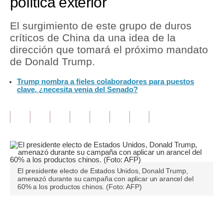
política exterior
Tu Dinero
El surgimiento de este grupo de duros
críticos de China da una idea de la
Finanzas Personales
dirección que tomará el próximo mandato
Inmobiliarias
de Donald Trump.
Plus G
Trump nombra a fieles colaboradores para puestos
clave, ¿necesita venia del Senado?
Opinión
Editorial
Pregunta de hoy
Blogs
El presidente electo de Estados Unidos, Donald Trump,
Tendencias
amenazó durante su campaña con aplicar un arancel del
60% a los productos chinos. (Foto: AFP)
Lujo
Viajes
Únete a nuestro canal