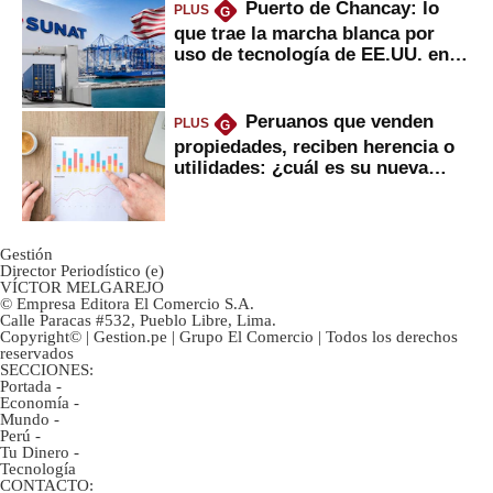
Puerto de Chancay: lo
PLUS
G
que trae la marcha blanca por
uso de tecnología de EE.UU. en
mercancías
Peruanos que venden
PLUS
G
propiedades, reciben herencia o
utilidades: ¿cuál es su nueva
inversión clave?
Gestión
Director Periodístico (e)
VÍCTOR MELGAREJO
© Empresa Editora El Comercio S.A.
Calle Paracas #532, Pueblo Libre, Lima.
Copyright© | Gestion.pe | Grupo El Comercio | Todos los derechos
reservados
SECCIONES:
Portada
-
Economía
-
Mundo
-
Perú
-
Tu Dinero
-
Tecnología
CONTACTO: