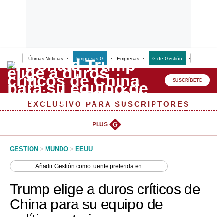
Últimas Noticias
Empresas G
Empresas
G de Gestión
Finanzas
Lo último
Peru Quiosco
SUSCRÍBETE
Portada
EXCLUSIVO PARA SUSCRIPTORES
Empresas
PLUS
G
Management & Empleo
GESTION
>
MUNDO
>
EEUU
Economía
Añadir
Gestión
como fuente preferida en
Mercados
Trump elige a duros críticos de
Perú
China para su equipo de
Política