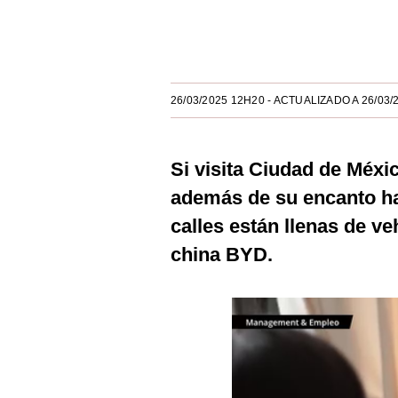
Estilos
Únete a nuestro canal
Mundo
EEUU
26/03/2025 12H20
- ACTUALIZADO A 26/03/
México
España
Si visita Ciudad de Méxi
además de su encanto hab
Internacional
calles están llenas de ve
Tecnología
china BYD.
Club del Suscriptor
Mix
G de Gestión
Notas Contratadas