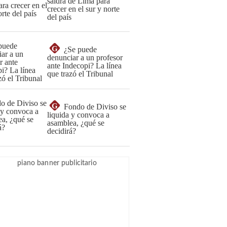
saldrá de Lima para
crecer en el sur y norte
del país
G
¿Se puede
denunciar a un profesor
ante Indecopi? La línea
que trazó el Tribunal
G
Fondo de Diviso se
liquida y convoca a
asamblea, ¿qué se
decidirá?