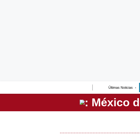
Lo último
Peru Quiosco
Portada
Empresas
Management & Empleo
Economía
Últimas Noticias
Mercados
Perú
Política
Tu Dinero