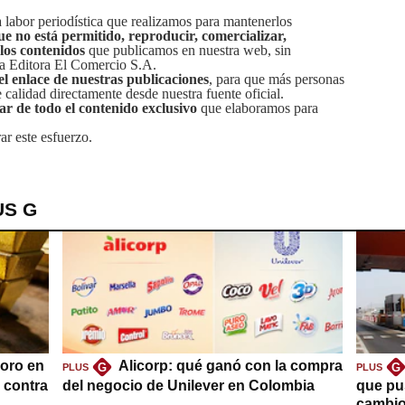
labor periodística que realizamos para mantenerlos
ue no está permitido, reproducir, comercializar,
 los contenidos
que publicamos en nuestra web, sin
sa Editora El Comercio S.A.
el enlace de nuestras publicaciones
, para que más personas
calidad directamente desde nuestra fuente oficial.
tar de todo el contenido exclusivo
que elaboramos para
ar este esfuerzo.
US G
oro en
Alicorp: qué ganó con la compra
G
G
PLUS
PLUS
a contra
del negocio de Unilever en Colombia
que pu
cambio