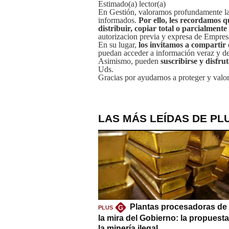
Estimado(a) lector(a)
En Gestión, valoramos profundamente la 
informados.
Por ello, les recordamos q
distribuir, copiar total o parcialmente
autorizacion previa y expresa de Empre
En su lugar,
los invitamos a compartir 
puedan acceder a información veraz y de 
Asimismo, pueden
suscribirse y disfru
Uds.
Gracias por ayudarnos a proteger y valor
LAS MÁS LEÍDAS DE PL
Plantas procesadoras de 
G
PLUS
la mira del Gobierno: la propuest
la minería ilegal