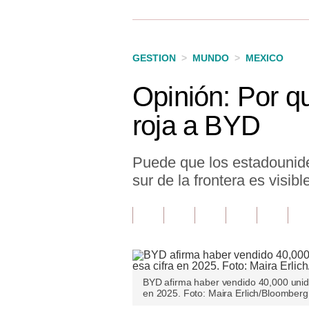
Finanzas Personales
Inmobiliarias
GESTION
>
MUNDO
>
MEXICO
Plus G
Opinión: Por q
Opinión
roja a BYD
Editorial
Pregunta de hoy
Puede que los estadounide
sur de la frontera es visib
Blogs
Tendencias
Lujo
Viajes
BYD afirma haber vendido 40,000 unida
en 2025. Foto: Maira Erlich/Bloomberg
Moda