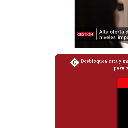
Podcast
Gestión TV
Videos
Fotogalerías
gestion.pe
¿quiénes
Somos?
Términos
Y
Condiciones
Política
De
Privacidad
Politica