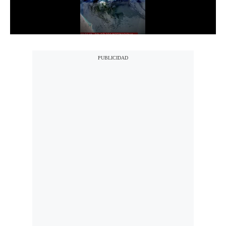
Notas Contratadas
Podcast
Gestión TV
Videos
Fotogalerías
gestion.pe
¿quiénes
Somos?
Términos
Y
Condiciones
Política
De
Privacidad