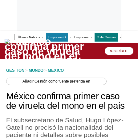
Últimas Noticias
Empresas G
Empresas
G de Gestión
Finanzas
Lo último
Peru Quiosco
SUSCRÍBETE
Portada
GESTION
>
MUNDO
>
MEXICO
Empresas
Añadir
Gestión
como fuente preferida en
Management & Empleo
México confirma primer caso
Economía
de viruela del mono en el país
Mercados
El subsecretario de Salud, Hugo López-
Perú
Gatell no precisó la nacionalidad del
paciente ni detalles sobre posibles
Política