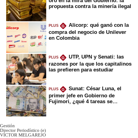
oro en la mira del Gobierno: la
propuesta contra la minería ilegal
Alicorp: qué ganó con la
PLUS
G
compra del negocio de Unilever
en Colombia
UTP, UPN y Senati: las
PLUS
G
razones por la que los capitalinos
las prefieren para estudiar
Sunat: César Luna, el
PLUS
G
primer jefe en Gobierno de
Fujimori, ¿qué 4 tareas se
marcan urgentes?
Gestión
Director Periodístico (e)
VÍCTOR MELGAREJO