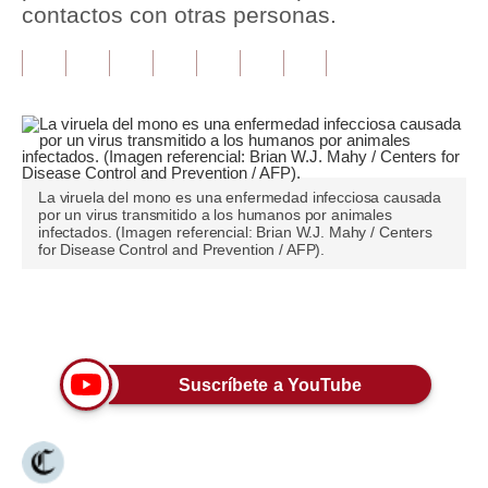
contactos con otras personas.
Tu Dinero
Finanzas Personales
Inmobiliarias
Plus G
La viruela del mono es una enfermedad infecciosa causada
Opinión
por un virus transmitido a los humanos por animales
infectados. (Imagen referencial: Brian W.J. Mahy / Centers
for Disease Control and Prevention / AFP).
Editorial
Pregunta de hoy
Únete a nuestro canal
Blogs
Suscríbete a YouTube
Tendencias
Lujo
Viajes