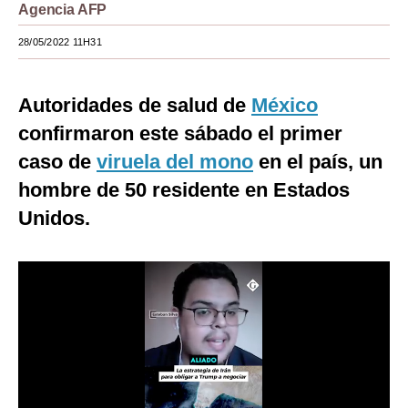
Agencia AFP
Moda
28/05/2022 11H31
Estilos
Mundo
Autoridades de salud de
México
confirmaron este sábado el primer
EEUU
caso de
viruela del mono
en el país, un
México
hombre de 50 residente en Estados
España
Unidos.
Internacional
Tecnología
Club del Suscriptor
Mix
G de Gestión