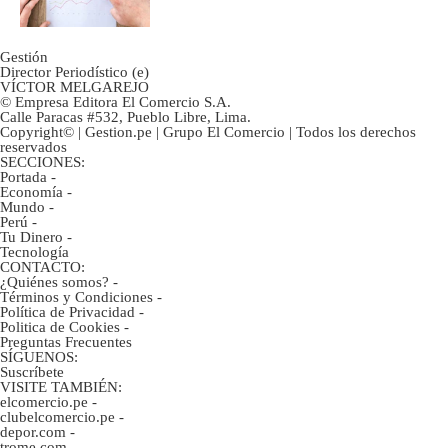
Gestión
Director Periodístico (e)
VÍCTOR MELGAREJO
© Empresa Editora El Comercio S.A.
Calle Paracas #532, Pueblo Libre, Lima.
Copyright© | Gestion.pe | Grupo El Comercio | Todos los derechos
reservados
SECCIONES:
Portada
-
Economía
-
Mundo
-
Perú
-
Tu Dinero
-
Tecnología
CONTACTO:
¿Quiénes somos?
-
Términos y Condiciones
-
Política de Privacidad
-
Politica de Cookies
-
Preguntas Frecuentes
SÍGUENOS:
Suscríbete
VISITE TAMBIÉN:
elcomercio.pe
-
clubelcomercio.pe
-
depor.com
-
trome.com
-