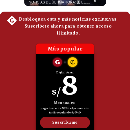
El internacionalista Roberto Heimovits señaló que Arabia Saudita posee armamento avanzado comprado por decenas de miles de millones de dólares. Sin embargo, recuerda que combatió durante siete años contra los hutíes sin conseguir derrotarlos, pese a la enorme diferencia de poder militar. #ArabiaSaudita #Hutíes #RobertoHeimovits #Geopolítica #Guerra #NoticiasInternacionales #Shorts 👉 Suscríbete y activa la campana para no perderte nuestro análisis diario. 🌎 Síguenos en nuestras redes sociales: 📌 Web oficial: https://gestion.pe/mundo/ 📌 LinkedIn: http://bit.ly/3HYIET0 📌 X (Twitter): http://bit.ly/4noZtX9 📌 TikTok: http://bit.ly/4evB6TO
NOTICIAS DE ÚLTIMA HORA: 1️⃣ EE.UU.: Habría gastado casi el 80% de sus misiles más avanzados (THAAD), un factor clave en las decisiones de Donald Trump frente a Irán. 2️⃣ Argentina y Brasil: Tensión diplomática escala; Brasil solicita el regreso del embajador argentino tras fuertes declaraciones de Javier Milei. 3️⃣ México: Asesinan al influencer César Gastélum a balazos durante una transmisión en vivo en Culiacán, Sinaloa. 4️⃣ Alemania: Ataque con dron explosivo obliga a suspender el aeropuerto de Leipzig, punto logístico clave de la OTAN para enviar material a Ucrania. ¿Qué noticia te parece la más impactante del día? ¡Te leo en los comentarios! 👇 #EEUU #JavierMilei #CesarGastelum #Alemania #Noticias #UltimaHora #NoticiasDelDia 🚀 ¿Quieres entender el mundo sin ruido? Únete a nuestra comunidad y forma parte del cambio. #GestiónNewsroomLive #NoticiasGlobales #AnálisisGeopolítico #EconomíaMundial #IA #Geopolítica #LatinosEnUSA #NoticiasEnEspañol 👉 Suscríbete y activa la campana para no perderte nuestro análisis diario. 🌎 Síguenos en nuestras redes sociales: 📌 Web oficial: https://gestion.pe/mundo/ 📌 LinkedIn: http://bit.ly/3HYIET0 📌 X (Twitter): http://bit.ly/4noZtX9 📌 TikTok: http://bit.ly/4evB6TO
Politica
De
Cookies
Preguntas
Frecuentes