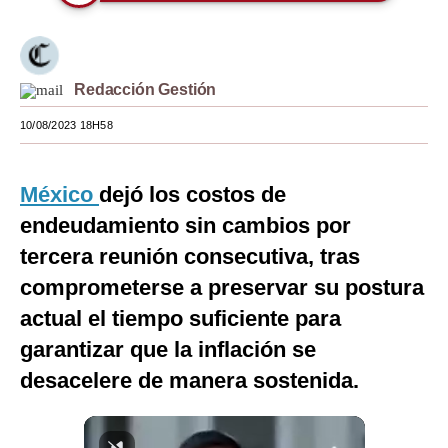
Moda
Estilos
Redacción Gestión
Mundo
10/08/2023 18H58
EEUU
México
México
dejó los costos de
endeudamiento sin cambios por
España
tercera reunión consecutiva, tras
Internacional
comprometerse a preservar su postura
Tecnología
actual el tiempo suficiente para
garantizar que la inflación se
Club del Suscriptor
desacelere de manera sostenida.
Mix
G de Gestión