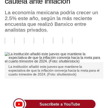
cautela ante inflación
Tu Dinero
La economía mexicana podría crecer un
2.5% este año, según la más reciente
Finanzas Personales
encuesta que realizó Banxico entre
Inmobiliarias
analistas privados.
Plus G
Opinión
Editorial
La institución añadió este jueves que mantiene la
Pregunta de hoy
expectativa de que la inflación converja hacia la meta para el
cuarto trimestre de 2024. (Foto: shutterstock)
Blogs
Tendencias
Únete a nuestro canal
Lujo
Suscríbete a YouTube
Viajes