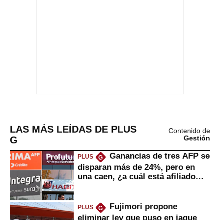
LAS MÁS LEÍDAS DE PLUS
Contenido de
G
Gestión
Ganancias de tres AFP se
PLUS
G
disparan más de 24%, pero en
una caen, ¿a cuál está afiliado
usted?
Fujimori propone
PLUS
G
eliminar ley que puso en jaque