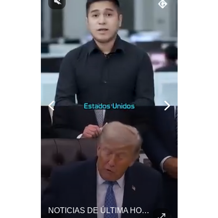
Notas Contratadas
Podcast
Gestión TV
Videos
Fotogalerías
gestion.pe
¿quiénes
Somos?
Términos
Y
Condiciones
Política
De
El FRACASO Militar Más Caro De Medio Oriente | #radar24
NOTICIAS DE ÚLTIMA HORA: EE.UU. Se Queda Sin Misiles En Medio Oriente
Privacidad