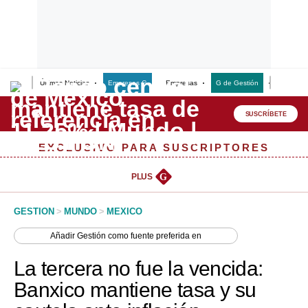
Últimas Noticias
Empresas G
Empresas
G de Gestión
Finanzas
Lo último
Peru Quiosco
SUSCRÍBETE
Portada
EXCLUSIVO PARA SUSCRIPTORES
Empresas
PLUS
G
Management & Empleo
GESTION
>
MUNDO
>
MEXICO
Economía
Añadir
Gestión
como fuente preferida en
Mercados
La tercera no fue la vencida:
Perú
Banxico mantiene tasa y su
Política