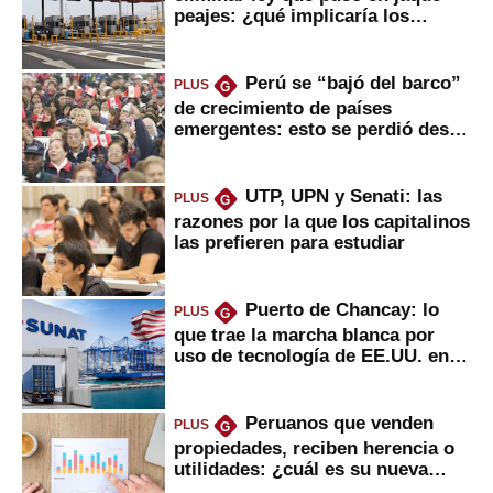
peajes: ¿qué implicaría los
usuarios?
Perú se “bajó del barco”
PLUS
G
de crecimiento de países
emergentes: esto se perdió desde
2022
UTP, UPN y Senati: las
PLUS
G
razones por la que los capitalinos
las prefieren para estudiar
Puerto de Chancay: lo
PLUS
G
que trae la marcha blanca por
uso de tecnología de EE.UU. en
mercancías
Peruanos que venden
PLUS
G
propiedades, reciben herencia o
utilidades: ¿cuál es su nueva
inversión clave?