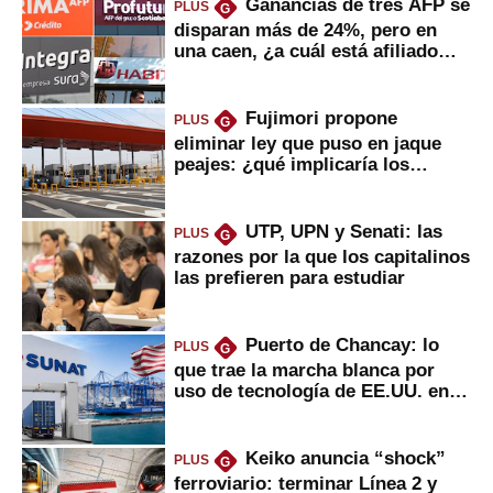
Ganancias de tres AFP se
PLUS
G
disparan más de 24%, pero en
una caen, ¿a cuál está afiliado
usted?
Fujimori propone
PLUS
G
eliminar ley que puso en jaque
peajes: ¿qué implicaría los
usuarios?
UTP, UPN y Senati: las
PLUS
G
razones por la que los capitalinos
las prefieren para estudiar
Puerto de Chancay: lo
PLUS
G
que trae la marcha blanca por
uso de tecnología de EE.UU. en
mercancías
Keiko anuncia “shock”
PLUS
G
ferroviario: terminar Línea 2 y