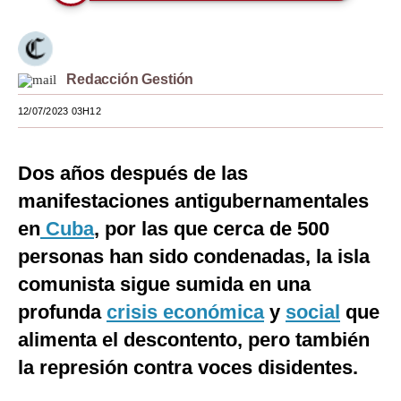
Moda
Estilos
Redacción Gestión
Mundo
12/07/2023 03H12
EEUU
Dos años después de las
México
manifestaciones antigubernamentales
España
en
Cuba
, por las que cerca de 500
Internacional
personas han sido condenadas, la isla
Tecnología
comunista sigue sumida en una
profunda
crisis económica
y
social
que
Club del Suscriptor
alimenta el descontento, pero también
Mix
la represión contra voces disidentes.
G de Gestión