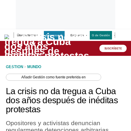
Últimas Noticias
Empresas G
Empresas
G de Gestión
Finanzas
Lo último
Peru Quiosco
SUSCRÍBETE
Portada
GESTION
>
MUNDO
Empresas
Añadir
Gestión
como fuente preferida en
Management & Empleo
La crisis no da tregua a Cuba
Economía
dos años después de inéditas
protestas
Mercados
Perú
Opositores y activistas denuncian
regularmente detenciones arbitrarias,
Política