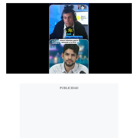
Notas Contratadas
Podcast
Gestión TV
Videos
Fotogalerías
gestion.pe
¿quiénes
Somos?
Términos
Y
Condiciones
Política
De
Privacidad