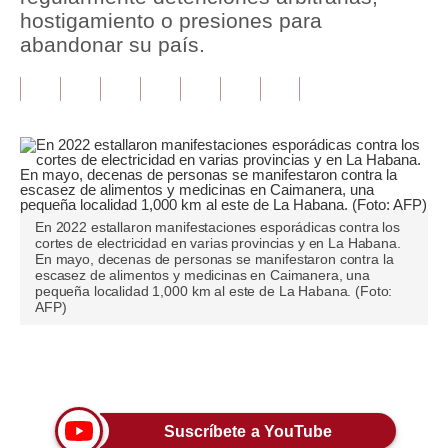
hostigamiento o presiones para
Tu Dinero
abandonar su país.
Finanzas Personales
Inmobiliarias
Plus G
Opinión
En 2022 estallaron manifestaciones esporádicas contra los
Editorial
cortes de electricidad en varias provincias y en La Habana.
En mayo, decenas de personas se manifestaron contra la
escasez de alimentos y medicinas en Caimanera, una
Pregunta de hoy
pequeña localidad 1,000 km al este de La Habana. (Foto:
AFP)
Blogs
Tendencias
Únete a nuestro canal
Lujo
Suscríbete a YouTube
Viajes