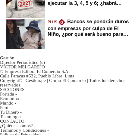
ejecutar la 3, 4, 5 y 6; ¿habrá
avances?
Bancos se pondrán duros
PLUS
G
con empresas por culpa de El
Niño, ¿por qué será bueno para
ahorristas?
Gestión
Director Periodístico (e)
VÍCTOR MELGAREJO
© Empresa Editora El Comercio S.A.
Calle Paracas #532, Pueblo Libre, Lima.
Copyright© | Gestion.pe | Grupo El Comercio | Todos los derechos
reservados
SECCIONES:
Portada
-
Economía
-
Mundo
-
Perú
-
Tu Dinero
-
Tecnología
CONTACTO:
¿Quiénes somos?
-
Términos y Condiciones
-
Política de Privacidad
-