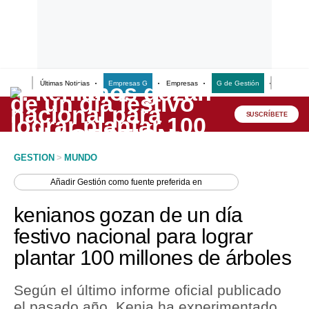
Últimas Noticias
Empresas G
Empresas
G de Gestión
Finanzas
Lo último
Peru Quiosco
SUSCRÍBETE
Portada
GESTION
>
MUNDO
Empresas
Añadir
Gestión
como fuente preferida en
Management & Empleo
kenianos gozan de un día
Economía
festivo nacional para lograr
plantar 100 millones de árboles
Mercados
Perú
Según el último informe oficial publicado
el pasado año, Kenia ha experimentado
Política