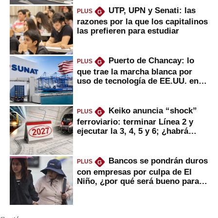
UTP, UPN y Senati: las
PLUS
G
razones por la que los capitalinos
las prefieren para estudiar
Puerto de Chancay: lo
PLUS
G
que trae la marcha blanca por
uso de tecnología de EE.UU. en
mercancías
Keiko anuncia “shock”
PLUS
G
ferroviario: terminar Línea 2 y
ejecutar la 3, 4, 5 y 6; ¿habrá
avances?
Bancos se pondrán duros
PLUS
G
con empresas por culpa de El
Niño, ¿por qué será bueno para
ahorristas?