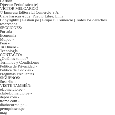
Gestión
Director Periodístico (e)
VÍCTOR MELGAREJO
© Empresa Editora El Comercio S.A.
Calle Paracas #532, Pueblo Libre, Lima.
Copyright© | Gestion.pe | Grupo El Comercio | Todos los derechos
reservados
SECCIONES:
Portada
-
Economía
-
Mundo
-
Perú
-
Tu Dinero
-
Tecnología
CONTACTO:
¿Quiénes somos?
-
Términos y Condiciones
-
Política de Privacidad
-
Politica de Cookies
-
Preguntas Frecuentes
SÍGUENOS:
Suscríbete
VISITE TAMBIÉN:
elcomercio.pe
-
clubelcomercio.pe
-
depor.com
-
trome.com
-
diariocorreo.pe
-
peruquiosco.pe
-
mag