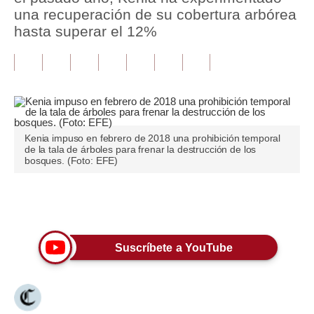
una recuperación de su cobertura arbórea
Tu Dinero
hasta superar el 12%
Finanzas Personales
Inmobiliarias
Plus G
Opinión
Kenia impuso en febrero de 2018 una prohibición temporal
de la tala de árboles para frenar la destrucción de los
bosques. (Foto: EFE)
Editorial
Pregunta de hoy
Únete a nuestro canal
Blogs
Suscríbete a YouTube
Tendencias
Lujo
Viajes