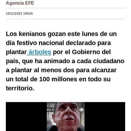
Agencia EFE
Moda
13/11/2023 14H26
Estilos
Mundo
Los kenianos gozan este lunes de un
día festivo nacional declarado para
EEUU
plantar
árboles
por el Gobierno del
México
país, que ha animado a cada ciudadano
España
a plantar al menos dos para alcanzar
un total de 100 millones en todo su
Internacional
territorio.
Tecnología
Club del Suscriptor
Mix
G de Gestión