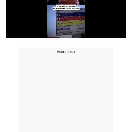
Notas Contratadas
Podcast
Gestión TV
Videos
Fotogalerías
gestion.pe
¿quiénes
Somos?
Términos
Y
Condiciones
Política
De
Privacidad