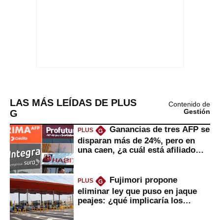
LAS MÁS LEÍDAS DE PLUS
Contenido de
G
Gestión
Ganancias de tres AFP se
PLUS
G
disparan más de 24%, pero en
una caen, ¿a cuál está afiliado
usted?
Fujimori propone
PLUS
G
eliminar ley que puso en jaque
peajes: ¿qué implicaría los
usuarios?