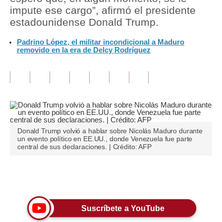
impute ese cargo”, afirmó el presidente
Tu Dinero
estadounidense Donald Trump.
Finanzas Personales
Padrino López, el militar incondicional a Maduro
removido en la era de Delcy Rodríguez
Inmobiliarias
Plus G
Opinión
Editorial
Donald Trump volvió a hablar sobre Nicolás Maduro durante
Pregunta de hoy
un evento político en EE.UU., donde Venezuela fue parte
central de sus declaraciones. | Crédito: AFP
Blogs
Tendencias
Únete a nuestro canal
Lujo
Suscríbete a YouTube
Viajes