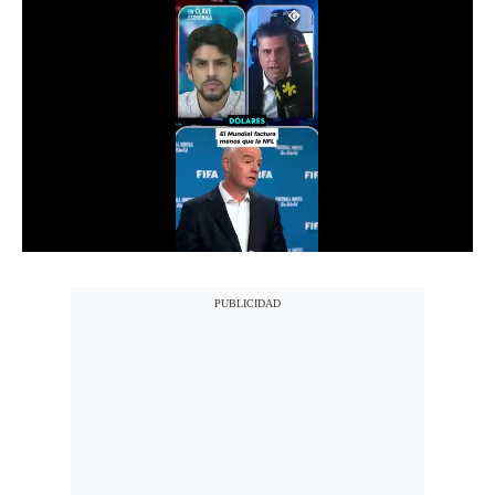
Notas Contratadas
Podcast
Gestión TV
Videos
Fotogalerías
gestion.pe
¿quiénes
Somos?
Términos
Y
Condiciones
Política
De
Privacidad