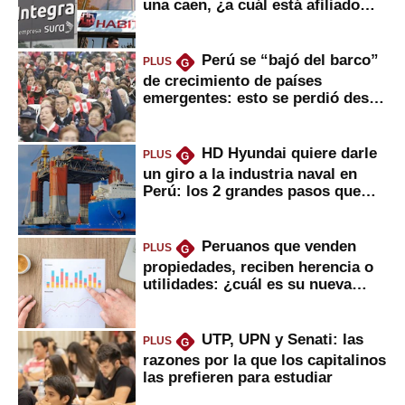
una caen, ¿a cuál está afiliado
usted?
Perú se “bajó del barco”
PLUS
G
de crecimiento de países
emergentes: esto se perdió desde
2022
HD Hyundai quiere darle
PLUS
G
un giro a la industria naval en
Perú: los 2 grandes pasos que
daría
Peruanos que venden
PLUS
G
propiedades, reciben herencia o
utilidades: ¿cuál es su nueva
inversión clave?
UTP, UPN y Senati: las
PLUS
G
razones por la que los capitalinos
las prefieren para estudiar