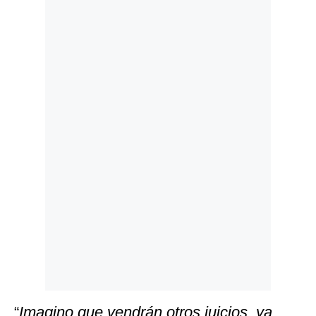
Politica
De
Cookies
Preguntas
Frecuentes
“
Imagino que vendrán otros juicios, ya