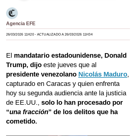
Moda
Estilos
Agencia EFE
Mundo
26/03/2026 11H20
- ACTUALIZADO A 26/03/2026 11H34
EEUU
El
mandatario estadounidense, Donald
México
Trump, dijo
este jueves que al
España
presidente venezolano
Nicolás Maduro
,
Internacional
capturado en Caracas y quien enfrenta
hoy su segunda audiencia ante la justicia
Tecnología
de EE.UU.,
solo lo han procesado por
Club del Suscriptor
“
una fracción
” de los delitos que ha
Mix
cometido.
G de Gestión