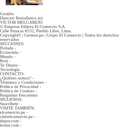
Gestión
Director Periodístico (e)
VÍCTOR MELGAREJO
© Empresa Editora El Comercio S.A.
Calle Paracas #532, Pueblo Libre, Lima.
Copyright© | Gestion.pe | Grupo El Comercio | Todos los derechos
reservados
SECCIONES:
Portada
-
Economía
-
Mundo
-
Perú
-
Tu Dinero
-
Tecnología
CONTACTO:
¿Quiénes somos?
-
Términos y Condiciones
-
Política de Privacidad
-
Politica de Cookies
-
Preguntas Frecuentes
SÍGUENOS:
Suscríbete
VISITE TAMBIÉN:
elcomercio.pe
-
clubelcomercio.pe
-
depor.com
-
trome.com
-