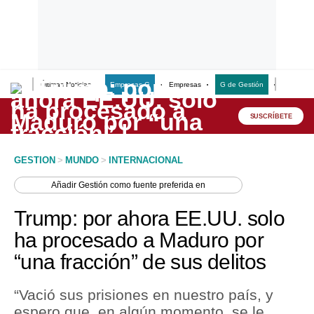
Últimas Noticias
Empresas G
Empresas
G de Gestión
Finanzas
Lo último
Peru Quiosco
SUSCRÍBETE
Portada
GESTION
>
MUNDO
>
INTERNACIONAL
Empresas
Añadir
Gestión
como fuente preferida en
Management & Empleo
Trump: por ahora EE.UU. solo
Economía
ha procesado a Maduro por
“una fracción” de sus delitos
Mercados
Perú
“Vació sus prisiones en nuestro país, y
espero que, en algún momento, se le
Política