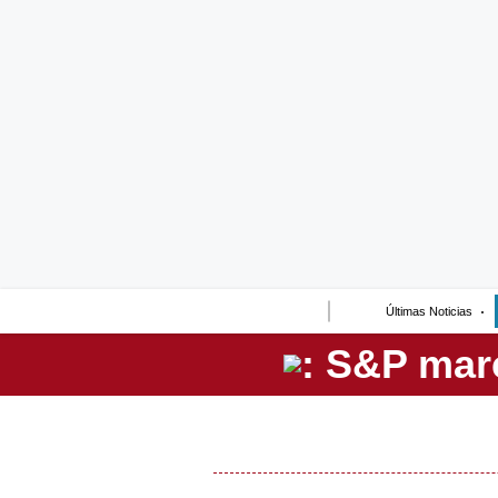
Lo último
Peru Quiosco
Portada
Empresas
Management & Empleo
Economía
Últimas Noticias
Mercados
Perú
Política
Tu Dinero