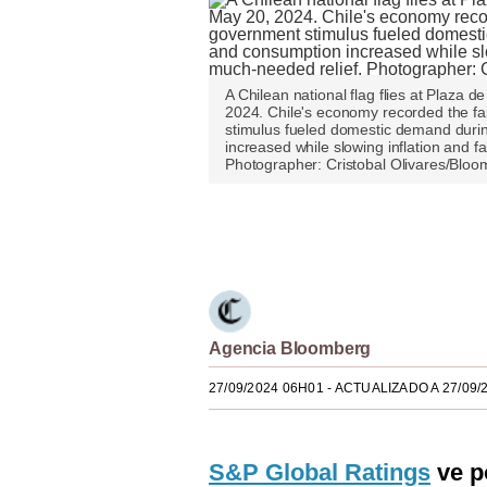
Estilos
Mundo
A Chilean national flag flies at Plaza 
EEUU
2024. Chile's economy recorded the fa
stimulus fueled domestic demand duri
increased while slowing inflation and fa
México
Photographer: Cristobal Olivares/Blo
España
Únete a nuestro canal
Internacional
Tecnología
Club del Suscriptor
Agencia Bloomberg
Mix
27/09/2024 06H01
- ACTUALIZADO A 27/09/
G de Gestión
Notas Contratadas
S&P Global Ratings
ve p