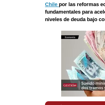
Podcast
Chile
por las reformas e
fundamentales para acele
Gestión TV
niveles de deuda bajo co
Videos
Fotogalerías
gestion.pe
¿quiénes
Somos?
Términos
Y
Condiciones
Política
De
Privacidad
Politica