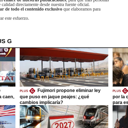
calidad directamente desde nuestra fuente oficial.
tar de todo el contenido exclusivo
que elaboramos para
ar este esfuerzo.
US G
e
Fujimori propone eliminar ley
G
G
PLUS
PLUS
a caen,
que puso en jaque peajes: ¿qué
por la 
cambios implicaría?
para es