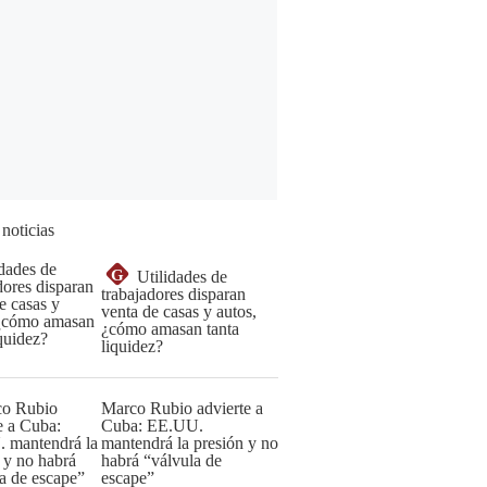
 noticias
G
Utilidades de
trabajadores disparan
venta de casas y autos,
¿cómo amasan tanta
liquidez?
Marco Rubio advierte a
Cuba: EE.UU.
mantendrá la presión y no
habrá “válvula de
escape”