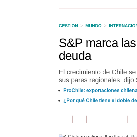
Finanzas Personales
Inmobiliarias
GESTION
>
MUNDO
>
INTERNACIO
Plus G
S&P marca las 
Opinión
deuda
Editorial
Pregunta de hoy
El crecimiento de Chile se
sus pares regionales, dijo
Blogs
ProChile: exportaciones chilen
Tendencias
¿Por qué Chile tiene el doble d
Lujo
Viajes
Moda