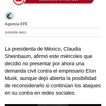
Moda
Estilos
Agencia EFE
Mundo
11/03/2026 16H21
EEUU
México
La presidenta de México, Claudia
España
Sheinbaum, afirmó este miércoles que
decidió no presentar por ahora una
Internacional
demanda civil contra el empresario Elon
Tecnología
Musk, aunque dejó abierta la posibilidad
Club del Suscriptor
de reconsiderarlo si continúan los ataques
en su contra en redes sociales.
Mix
G de Gestión