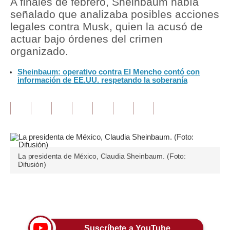
A finales de febrero, Sheinbaum había
señalado que analizaba posibles acciones
Tu Dinero
legales contra Musk, quien la acusó de
actuar bajo órdenes del crimen
Finanzas Personales
organizado.
Inmobiliarias
Sheinbaum: operativo contra El Mencho contó con
información de EE.UU. respetando la soberanía
Plus G
Opinión
Editorial
Pregunta de hoy
La presidenta de México, Claudia Sheinbaum. (Foto:
Blogs
Difusión)
Tendencias
Únete a nuestro canal
Lujo
Viajes
Suscríbete a YouTube