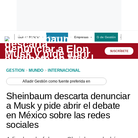
Últimas Noticias
Empresas G
Empresas
G de Gestión
Finanzas
Lo último
Peru Quiosco
SUSCRÍBETE
Portada
GESTION
>
MUNDO
>
INTERNACIONAL
Empresas
Añadir
Gestión
como fuente preferida en
Management & Empleo
Sheinbaum descarta denunciar
Economía
a Musk y pide abrir el debate
en México sobre las redes
Mercados
sociales
Perú
Política