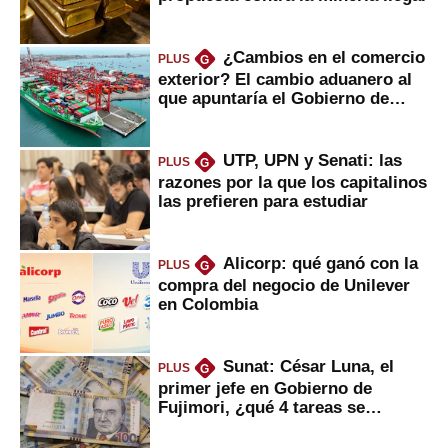
¿Cambios en el comercio
PLUS
G
exterior? El cambio aduanero al
que apuntaría el Gobierno de
Fujimori
UTP, UPN y Senati: las
PLUS
G
razones por la que los capitalinos
las prefieren para estudiar
Alicorp: qué ganó con la
PLUS
G
compra del negocio de Unilever
en Colombia
Sunat: César Luna, el
PLUS
G
primer jefe en Gobierno de
Fujimori, ¿qué 4 tareas se
marcan urgentes?