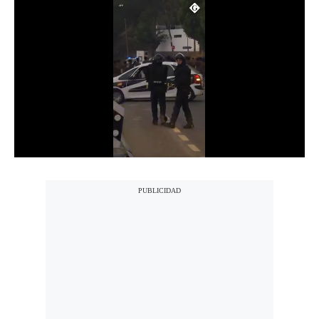
Notas Contratadas
Podcast
Gestión TV
Videos
Fotogalerías
gestion.pe
¿quiénes
Somos?
Términos
Y
Condiciones
Política
De
Privacidad