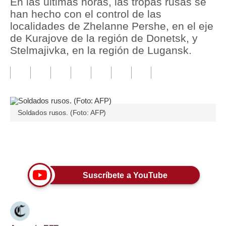
En las últimas horas, las tropas rusas se
han hecho con el control de las
Tu Dinero
localidades de Zhelanne Pershe, en el eje
de Kurajove de la región de Donetsk, y
Finanzas Personales
Stelmajivka, en la región de Lugansk.
Inmobiliarias
Plus G
Opinión
Soldados rusos. (Foto: AFP)
Editorial
Pregunta de hoy
Únete a nuestro canal
Blogs
Suscríbete a YouTube
Tendencias
Lujo
Viajes