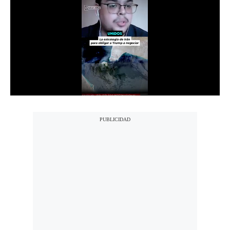
Notas Contratadas
Podcast
Gestión TV
Videos
Fotogalerías
gestion.pe
¿quiénes
Somos?
Términos
Y
Condiciones
Política
De
Privacidad