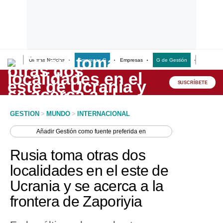
Últimas Noticias
Empresas G
Empresas
G de Gestión
Finanzas
Lo último
Peru Quiosco
SUSCRÍBETE
Portada
GESTION
>
MUNDO
>
INTERNACIONAL
Empresas
Añadir
Gestión
como fuente preferida en
Management & Empleo
Rusia toma otras dos
Economía
localidades en el este de
Ucrania y se acerca a la
Mercados
frontera de Zaporiyia
Perú
Política