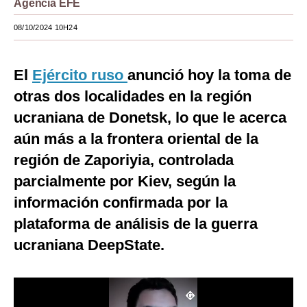
Agencia EFE
Moda
08/10/2024 10H24
Estilos
El
Ejército ruso
anunció hoy la toma de
Mundo
otras dos localidades en la región
EEUU
ucraniana de Donetsk, lo que le acerca
México
aún más a la frontera oriental de la
región de Zaporiyia, controlada
España
parcialmente por Kiev, según la
Internacional
información confirmada por la
Tecnología
plataforma de análisis de la guerra
Club del Suscriptor
ucraniana DeepState.
Mix
G de Gestión