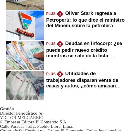
gobierno
Oliver Stark regresa a
PLUS
G
Petroperú: lo que dice el ministro
del Minem sobre la petrolera
Deudas en Infocorp: ¿se
PLUS
G
puede pedir nuevo crédito
mientras se sale de la lista
negra?
Utilidades de
PLUS
G
trabajadores disparan venta de
casas y autos, ¿cómo amasan
tanta liquidez?
Gestión
Director Periodístico (e)
VÍCTOR MELGAREJO
© Empresa Editora El Comercio S.A.
Calle Paracas #532, Pueblo Libre, Lima.
Copyright© | Gestion.pe | Grupo El Comercio | Todos los derechos