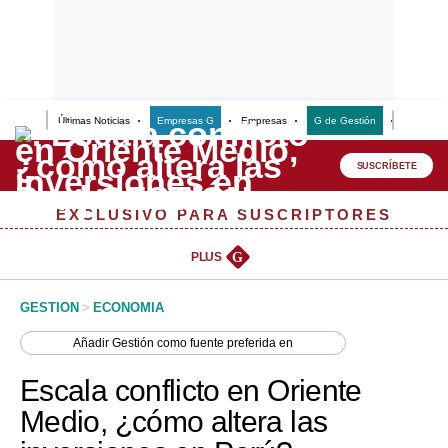
Últimas Noticias
Empresas G
Empresas
G de Gestión
Finanzas
Lo último
Peru Quiosco
SUSCRÍBETE
Portada
EXCLUSIVO PARA SUSCRIPTORES
Empresas
PLUS
G
Management & Empleo
GESTION
>
ECONOMIA
Economía
Añadir
Gestión
como fuente preferida en
Mercados
Escala conflicto en Oriente
Perú
Medio, ¿cómo altera las
Política