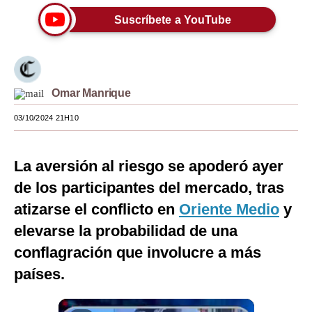
Suscríbete a YouTube
Moda
Estilos
Mundo
Omar Manrique
EEUU
03/10/2024 21H10
México
España
La aversión al riesgo se apoderó ayer
de los participantes del mercado, tras
Internacional
atizarse el conflicto en
Oriente Medio
y
Tecnología
elevarse la probabilidad de una
Club del Suscriptor
conflagración que involucre a más
países.
Mix
G de Gestión