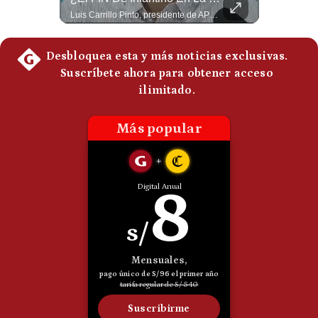
Un eventual control iraní sobre el estrecho de Ormuz cambiaría radicalmente el equilibrio de poder, así lo explicó el analista Roberto Heimovits. Además, explicó que países como Arabia Saudita, Qatar, Emiratos Árabes Unidos, Irak y Kuwait dependen de esa ruta para exportar petróleo, gas y fertilizantes. #Geopolitica #Irán #EstrechoDeOrmuz #Petroleo #NoticiasInternacionales #RobertoHeimovits #Shorts 👉 Suscríbete y activa la campana para no perderte nuestro análisis diario. 🌎 Síguenos en nuestras redes sociales: 📌 Web oficial: https://gestion.pe/mundo/ 📌 LinkedIn: http://bit.ly/3HYIET0 📌 X (Twitter): http://bit.ly/4noZtX9 📌 TikTok: http://bit.ly/4evB6TO
Luis Carrillo Pinto, presidente de APEMD pronostica meses muy difíciles para Infantino y sostiene que una mayor presión de la UEFA, junto con nuevas investigaciones periodísticas, podría llevarlo a dimitir. También menciona renuncias internas y acusaciones de que el proyecto fue impulsado por una sola persona. #GianniInfantino #FIFA #UEFA #LuisCarrilloPinto #APEMD #Futbol #NoticiasDeportivas #Mundial #Shorts 👉 Suscríbete y activa la campana para no perderte nuestro análisis diario. 🌎 Síguenos en nuestras redes sociales: 📌 Web oficial: https://gestion.pe/mundo/ 📌 LinkedIn: http://bit.ly/3HYIET0 📌 X (Twitter): http://bit.ly/4noZtX9 📌 TikTok: http://bit.ly/4evB6TO
Politica
De
Cookies
Preguntas
Frecuentes