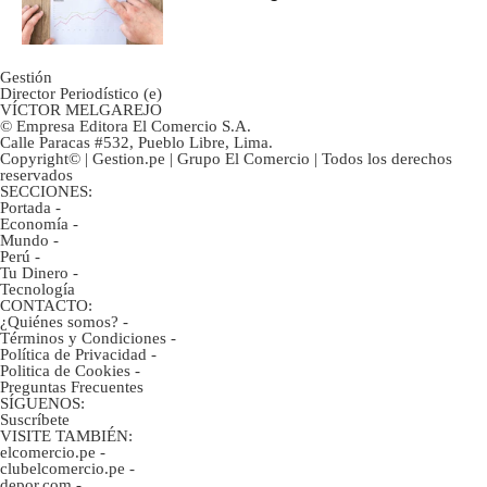
inversión clave?
Gestión
Director Periodístico (e)
VÍCTOR MELGAREJO
© Empresa Editora El Comercio S.A.
Calle Paracas #532, Pueblo Libre, Lima.
Copyright© | Gestion.pe | Grupo El Comercio | Todos los derechos
reservados
SECCIONES:
Portada
-
Economía
-
Mundo
-
Perú
-
Tu Dinero
-
Tecnología
CONTACTO:
¿Quiénes somos?
-
Términos y Condiciones
-
Política de Privacidad
-
Politica de Cookies
-
Preguntas Frecuentes
SÍGUENOS:
Suscríbete
VISITE TAMBIÉN:
elcomercio.pe
-
clubelcomercio.pe
-
depor.com
-