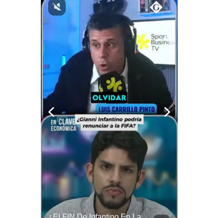
Notas Contratadas
Podcast
Gestión TV
Videos
Fotogalerías
gestion.pe
¿quiénes
Somos?
Términos
Y
Condiciones
Política
De
Privacidad
¿Qué Pasa Si Irán CIERRA El Estrecho De Ormuz? | #radar24
¿El FIN De Infantino En La FIFA? El Grave Pronóstico Sobre Su Renuncia | #EnClaveEconómica