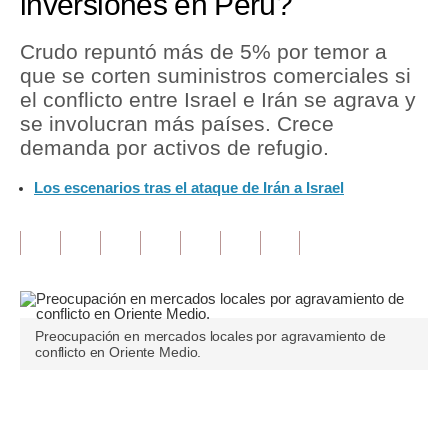
inversiones en Perú?
Tu Dinero
Crudo repuntó más de 5% por temor a
que se corten suministros comerciales si
Finanzas Personales
el conflicto entre Israel e Irán se agrava y
Inmobiliarias
se involucran más países. Crece
demanda por activos de refugio.
Plus G
Los escenarios tras el ataque de Irán a Israel
Opinión
Editorial
Pregunta de hoy
Blogs
Preocupación en mercados locales por agravamiento de
conflicto en Oriente Medio.
Tendencias
Lujo
Únete a nuestro canal
Viajes