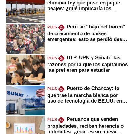
eliminar ley que puso en jaque
peajes: ¿qué implicaría los
usuarios?
Perú se “bajó del barco”
PLUS
G
de crecimiento de países
emergentes: esto se perdió desde
2022
UTP, UPN y Senati: las
PLUS
G
razones por la que los capitalinos
las prefieren para estudiar
Puerto de Chancay: lo
PLUS
G
que trae la marcha blanca por
uso de tecnología de EE.UU. en
mercancías
Peruanos que venden
PLUS
G
propiedades, reciben herencia o
utilidades: ¿cuál es su nueva