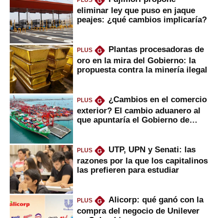
PLUS
G
eliminar ley que puso en jaque
peajes: ¿qué cambios implicaría?
Plantas procesadoras de
PLUS
G
oro en la mira del Gobierno: la
propuesta contra la minería ilegal
¿Cambios en el comercio
PLUS
G
exterior? El cambio aduanero al
que apuntaría el Gobierno de
Fujimori
UTP, UPN y Senati: las
PLUS
G
razones por la que los capitalinos
las prefieren para estudiar
Alicorp: qué ganó con la
PLUS
G
compra del negocio de Unilever