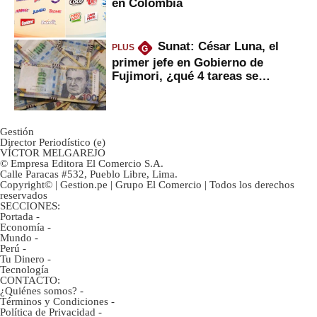
en Colombia
Sunat: César Luna, el
PLUS
G
primer jefe en Gobierno de
Fujimori, ¿qué 4 tareas se
marcan urgentes?
Gestión
Director Periodístico (e)
VÍCTOR MELGAREJO
© Empresa Editora El Comercio S.A.
Calle Paracas #532, Pueblo Libre, Lima.
Copyright© | Gestion.pe | Grupo El Comercio | Todos los derechos
reservados
SECCIONES:
Portada
-
Economía
-
Mundo
-
Perú
-
Tu Dinero
-
Tecnología
CONTACTO:
¿Quiénes somos?
-
Términos y Condiciones
-
Política de Privacidad
-