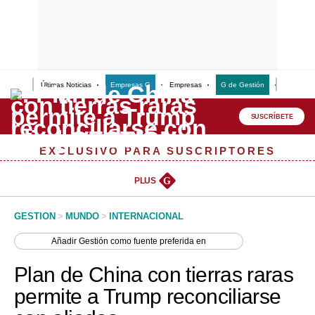
Últimas Noticias
Empresas G
Empresas
G de Gestión
Finanzas
Lo último
Peru Quiosco
SUSCRÍBETE
Portada
EXCLUSIVO PARA SUSCRIPTORES
Empresas
PLUS
G
Management & Empleo
GESTION
>
MUNDO
>
INTERNACIONAL
Economía
Añadir
Gestión
como fuente preferida en
Mercados
Plan de China con tierras raras
Perú
permite a Trump reconciliarse
Política