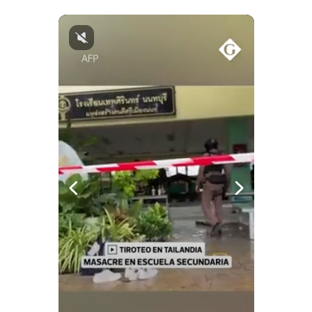
Notas Contratadas
Podcast
Gestión TV
Videos
Fotogalerías
gestion.pe
¿quiénes
Somos?
Términos
Y
Condiciones
Política
De
Privacidad