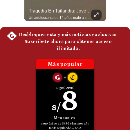
Politica
Abelardo De La Espriella Se Reúne Con Javier Milei En Cali | Gestión Mundo
Tragedia En Tailandia: Joven De 14 Años Ataca A Su Familia Y Colegio | Gestión Mundo
De
Cookies
El presidente electo de Colombia, Abelardo de la Espriella, sostuvo una reunión bilateral en Cali con el mandatario argentino Javier Milei. El encuentro se dio pocas horas antes de la ceremonia de investidura presidencial para el periodo 2026-2030, marcando el inicio de una nueva alianza estratégica regional. #DeLaEspriella #JavierMilei #Colombia #Argentina #PoliticaLatina #Shorts 👉 Suscríbete y activa la campana para no perderte nuestro análisis diario. 🌎 Síguenos en nuestras redes sociales: 📌 Web oficial: https://gestion.pe/mundo/ 📌 LinkedIn: http://bit.ly/3HYIET0 📌 X (Twitter): http://bit.ly/4noZtX9 📌 TikTok: http://bit.ly/4evB6TO
Un adolescente de 14 años mató a sus abuelos y luego atacó su colegio de secundaria en Tailandia, dejando cinco fallecidos adicionales y más de 30 heridos antes de quitarse la vida. Según las autoridades y el primer ministro Anutin Charnvirakul, el hecho habría sido motivado por estrés académico extremo. El suceso reabre el debate sobre la alta posesión de armas de fuego en el país asiático. #Tailandia #Noticias #UltimaHora #NoticiasInternacionales #Shorts 👉 Suscríbete y activa la campana para no perderte nuestro análisis diario. 🌎 Síguenos en nuestras redes sociales: 📌 Web oficial: https://gestion.pe/mundo/ 📌 LinkedIn: http://bit.ly/3HYIET0 📌 X (Twitter): http://bit.ly/4noZtX9 📌 TikTok: http://bit.ly/4evB6TO
Preguntas
Frecuentes