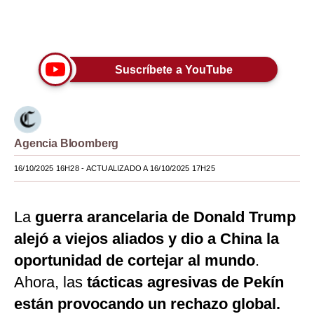
Moda
Únete a nuestro canal
Estilos
Suscríbete a YouTube
Mundo
EEUU
México
Agencia Bloomberg
España
16/10/2025 16H28
- ACTUALIZADO A 16/10/2025 17H25
Internacional
La
guerra arancelaria de Donald Trump
Tecnología
alejó a viejos aliados y dio a China la
Club del Suscriptor
oportunidad de cortejar al mundo
.
Mix
Ahora, las
tácticas agresivas de Pekín
están provocando un rechazo global.
G de Gestión