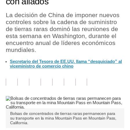
con aliados
Tu Dinero
La decisión de China de imponer nuevos
controles sobre la cadena de suministro
Finanzas Personales
de tierras raras dominó las reuniones de
Inmobiliarias
esta semana en Washington, durante el
encuentro anual de líderes económicos
Plus G
mundiales.
Opinión
Secretario del Tesoro de EE.UU. llama “desquiciado” al
viceministro de comercio chino
Editorial
Pregunta de hoy
Blogs
Tendencias
Bolsas de concentrados de tierras raras permanecen para
Lujo
su transporte en la mina Mountain Pass en Mountain Pass,
California.
Viajes