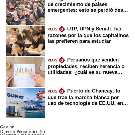
de crecimiento de países
emergentes: esto se perdió desde
2022
UTP, UPN y Senati: las
PLUS
G
razones por la que los capitalinos
las prefieren para estudiar
Peruanos que venden
PLUS
G
propiedades, reciben herencia o
utilidades: ¿cuál es su nueva
inversión clave?
Puerto de Chancay: lo
PLUS
G
que trae la marcha blanca por
uso de tecnología de EE.UU. en
mercancías
Gestión
Director Periodístico (e)