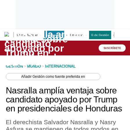
Últimas Noticias
Empresas G
Empresas
G de Gestión
Finanzas
Lo último
Peru Quiosco
SUSCRÍBETE
Portada
GESTION
>
MUNDO
>
INTERNACIONAL
Empresas
Añadir
Gestión
como fuente preferida en
Management & Empleo
Nasralla amplía ventaja sobre
Economía
candidato apoyado por Trump
en presidenciales de Honduras
Mercados
Perú
El derechista Salvador Nasralla y Nasry
Asfura se mantienen de todos modos en
Política