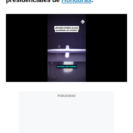
Notas Contratadas
Podcast
Gestión TV
Videos
Fotogalerías
gestion.pe
¿quiénes
Somos?
Términos
Y
Condiciones
Política
De
Privacidad