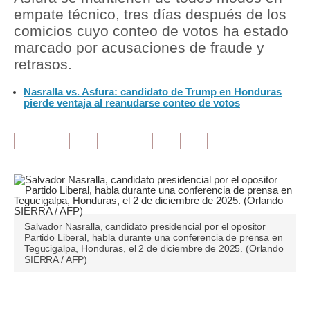
empate técnico, tres días después de los
Tu Dinero
comicios cuyo conteo de votos ha estado
marcado por acusaciones de fraude y
Finanzas Personales
retrasos.
Inmobiliarias
Nasralla vs. Asfura: candidato de Trump en Honduras
pierde ventaja al reanudarse conteo de votos
Plus G
Opinión
Editorial
Pregunta de hoy
Blogs
Salvador Nasralla, candidato presidencial por el opositor
Partido Liberal, habla durante una conferencia de prensa en
Tendencias
Tegucigalpa, Honduras, el 2 de diciembre de 2025. (Orlando
SIERRA / AFP)
Lujo
Viajes
Únete a nuestro canal