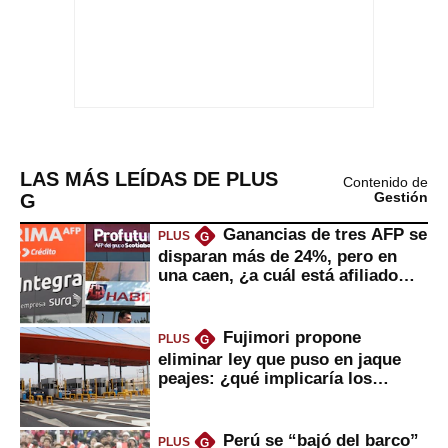
LAS MÁS LEÍDAS DE PLUS
Contenido de
G
Gestión
Ganancias de tres AFP se
PLUS
G
disparan más de 24%, pero en
una caen, ¿a cuál está afiliado
usted?
Fujimori propone
PLUS
G
eliminar ley que puso en jaque
peajes: ¿qué implicaría los
usuarios?
Perú se “bajó del barco”
PLUS
G