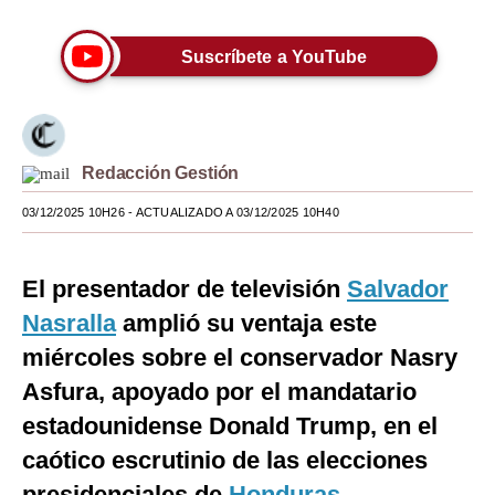
Moda
Suscríbete a YouTube
Estilos
Mundo
EEUU
Redacción Gestión
México
03/12/2025 10H26
- ACTUALIZADO A 03/12/2025 10H40
España
El presentador de televisión
Salvador
Internacional
Nasralla
amplió su ventaja este
Tecnología
miércoles sobre el conservador Nasry
Club del Suscriptor
Asfura, apoyado por el mandatario
estadounidense Donald Trump, en el
Mix
caótico escrutinio de las elecciones
G de Gestión
presidenciales de
Honduras
.