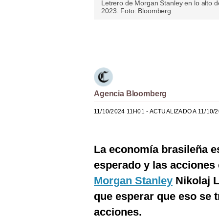
Letrero de Morgan Stanley en lo alto de 
Estilos
2023. Foto: Bloomberg
Mundo
Únete a nuestro canal
EEUU
México
España
Agencia Bloomberg
Internacional
11/10/2024 11H01
- ACTUALIZADO A 11/10/
Tecnología
Club del Suscriptor
La economía brasileña e
esperado y las acciones e
Mix
Morgan Stanley
Nikolaj 
G de Gestión
que esperar que eso se t
Notas Contratadas
acciones.