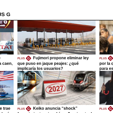
US G
e
Fujimori propone eliminar ley
G
G
PLUS
PLUS
a caen,
que puso en jaque peajes: ¿qué
por la 
implicaría los usuarios?
para es
e trae
Keiko anuncia “shock”
G
G
PLUS
PLUS