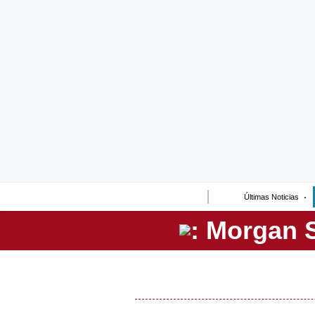
Lo último
Peru Quiosco
Portada
Empresas
Management & Empleo
Economía
Últimas Noticias
Mercados
Perú
Política
Tu Dinero