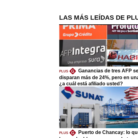
LAS MÁS LEÍDAS DE PL
Ganancias de tres AFP s
G
PLUS
disparan más de 24%, pero en un
¿a cuál está afiliado usted?
Puerto de Chancay: lo qu
G
PLUS