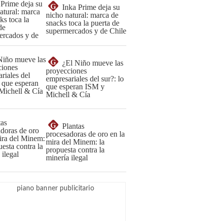
G
Inka Prime deja su
nicho natural: marca de
snacks toca la puerta de
supermercados y de Chile
G
¿El Niño mueve las
proyecciones
empresariales del sur?: lo
que esperan ISM y
Michell & Cía
G
Plantas
procesadoras de oro en la
mira del Minem: la
propuesta contra la
minería ilegal