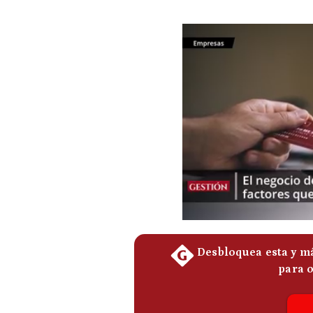
Podcast
Gestión TV
Videos
Fotogalerías
gestion.pe
¿quiénes
Somos?
Términos
Y
Condiciones
Política
De
Privacidad
Politica