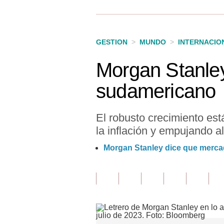
Finanzas Personales
Inmobiliarias
GESTION
>
MUNDO
>
INTERNACIO
Plus G
Morgan Stanley
Opinión
sudamericano
Editorial
Pregunta de hoy
El robusto crecimiento est
la inflación y empujando al
Blogs
Morgan Stanley dice que mercad
Tendencias
Lujo
Viajes
Moda