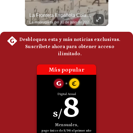
Politica
De
¿Por Qué EE.UU. Necesita Desesperadamente Al Golfo? | Gestión Mundo
La Frontera Española Colapsa ¿Qué Está Pasando En Ceuta? | Gestión Mundo
Cookies
Esteban Silva, politólogo internacional, explica que Estados Unidos necesita el apoyo territorial y marítimo de sus aliados del Golfo para operar cerca de Irán. Según su análisis, Teherán busca amenazar su estabilidad energética y económica para que estos gobiernos presionen a Washington y lo obliguen a negociar. #Iran #EEUU #Geopolitica #NoticiasInternacionales #Shorts 👉 Suscríbete y activa la campana para no perderte nuestro análisis diario. 🌎 Síguenos en nuestras redes sociales: 📌 Web oficial: https://gestion.pe/mundo/ 📌 LinkedIn: http://bit.ly/3HYIET0 📌 X (Twitter): http://bit.ly/4noZtX9 📌 TikTok: http://bit.ly/4evB6TO
La madrugada del 30 de julio de 2026 marcó un antes y un después en el Estrecho de Gibraltar. En cuestión de horas, cerca de 72.000 migrantes marroquíes ingresaron al territorio español de Ceuta, desbordando por completo a una ciudad de apenas 85.000 habitantes. En este video, explicamos los detalles de la emergencia humana y las ramificaciones geopolíticas del conflicto: la trampa de los rumores en redes sociales, el rol de Marruecos, el acercamiento de España a Argelia y la respuesta de la Unión Europea ante las amenazas de suspensión del Tratado Schengen. #Ceuta #España #Marruecos #Geopolitica #PedroSanchez #NoticiasInternacionales #Schengen #Europa #CrisisMigratoria 👉 Suscríbete y activa la campana para no perderte nuestro análisis diario. 🌎 Síguenos en nuestras redes sociales: 📌 Web oficial: https://gestion.pe/mundo/ 📌 LinkedIn: http://bit.ly/3HYIET0 📌 X (Twitter): http://bit.ly/4noZtX9 📌 TikTok: http://bit.ly/4evB6TO
Preguntas
Frecuentes