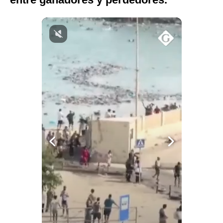
Notas Contratadas
Podcast
Gestión TV
Videos
Fotogalerías
gestion.pe
¿quiénes
Somos?
Términos
Y
Condiciones
Política
De
Privacidad