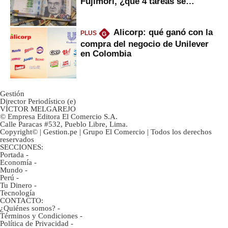
Fujimori, ¿qué 4 tareas se
marcan urgentes?
Alicorp: qué ganó con la
PLUS
G
compra del negocio de Unilever
en Colombia
Gestión
Director Periodístico (e)
VÍCTOR MELGAREJO
© Empresa Editora El Comercio S.A.
Calle Paracas #532, Pueblo Libre, Lima.
Copyright© | Gestion.pe | Grupo El Comercio | Todos los derechos
reservados
SECCIONES:
Portada
-
Economía
-
Mundo
-
Perú
-
Tu Dinero
-
Tecnología
CONTACTO:
¿Quiénes somos?
-
Términos y Condiciones
-
Política de Privacidad
-