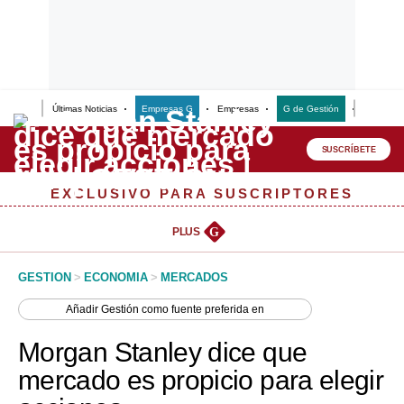
Últimas Noticias
Empresas G
Empresas
G de Gestión
Finanzas
Lo último
Peru Quiosco
SUSCRÍBETE
Portada
EXCLUSIVO PARA SUSCRIPTORES
Empresas
PLUS
G
Management & Empleo
GESTION
>
ECONOMIA
>
MERCADOS
Economía
Añadir
Gestión
como fuente preferida en
Mercados
Morgan Stanley dice que
Perú
mercado es propicio para elegir
Política