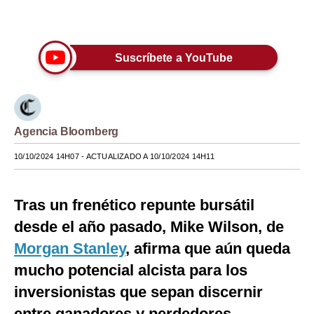
Únete a nuestro canal
Moda
Estilos
Suscríbete a YouTube
Mundo
EEUU
Agencia Bloomberg
México
10/10/2024 14H07
- ACTUALIZADO A 10/10/2024 14H11
España
Internacional
Tras un frenético repunte bursátil
Tecnología
desde el año pasado, Mike Wilson, de
Club del Suscriptor
Morgan Stanley
, afirma que aún queda
mucho potencial alcista para los
Mix
inversionistas que sepan discernir
G de Gestión
entre ganadores y perdedores.