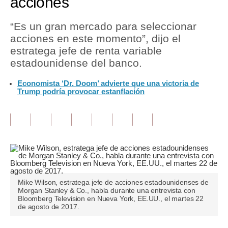
acciones
Tu Dinero
“Es un gran mercado para seleccionar
acciones en este momento”, dijo el
Finanzas Personales
estratega jefe de renta variable
Inmobiliarias
estadounidense del banco.
Plus G
Economista ‘Dr. Doom’ advierte que una victoria de
Trump podría provocar estanflación
Opinión
Editorial
Pregunta de hoy
Blogs
Tendencias
Mike Wilson, estratega jefe de acciones estadounidenses de
Morgan Stanley & Co., habla durante una entrevista con
Bloomberg Television en Nueva York, EE.UU., el martes 22
Lujo
de agosto de 2017.
Viajes