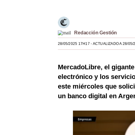
Únete a nuestro canal
Estilos
Mundo
EEUU
Redacción Gestión
México
28/05/2025 17H17
- ACTUALIZADO A 28/05/
España
MercadoLibre, el gigant
Internacional
electrónico y los servici
Tecnología
este miércoles que solic
Club del Suscriptor
un banco digital en Argen
Mix
G de Gestión
Notas Contratadas