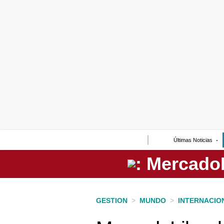
Lo último
Peru Quiosco
Portada
Empresas
Management & Empleo
Economía
Últimas Noticias
Mercados
Perú
Política
GESTION
>
MUNDO
>
INTERNACIO
Tu Dinero