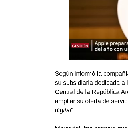
Podcast
Gestión TV
Videos
Fotogalerías
gestion.pe
Según informó la compañí
¿quiénes
Somos?
su subsidiaria dedicada a 
Términos
Central de la República Ar
Y
Condiciones
ampliar su oferta de servic
Política
digital
”.
De
Privacidad
Politica