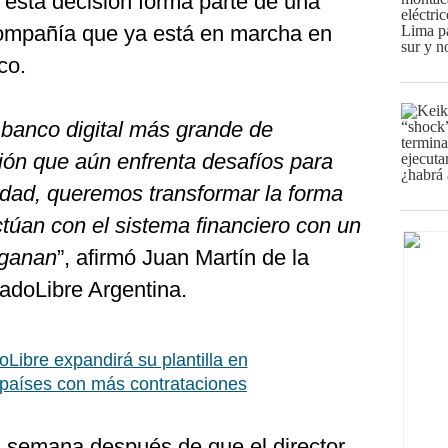
esta decisión forma parte de una
 compañía que ya está en marcha en
co.
banco digital más grande de
ión que aún enfrenta desafíos para
idad, queremos transformar la forma
ctúan con el sistema financiero con un
 ganan
”, afirmó Juan Martín de la
adoLibre Argentina.
Libre expandirá su plantilla en
 países con más contrataciones
 semana después de que el director