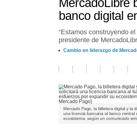
MercadoLibre 
Finanzas Personales
banco digital e
Inmobiliarias
“Estamos construyendo el 
Plus G
presidente de MercadoLibr
Opinión
Cambio en liderazgo de Mercad
Editorial
Pregunta de hoy
Blogs
Tendencias
Lujo
Mercado Pago, la billetera digital y la 
una licencia bancaria al banco central
ecosistema, según un comunicado emit
Viajes
Moda