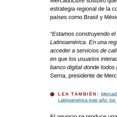
MercadoLibre sostuvo que 
De
Cookies
estrategia regional de la
Preguntas
países como Brasil y Méxi
Frecuentes
“
Estamos construyendo el 
Latinoamérica. En una reg
acceder a servicios de cal
en que los usuarios intera
banco digital donde todos
Serna, presidente de Merc
LEA TAMBIÉN:
Mercado
Latinoamérica este año: los
El anuncio se produce una