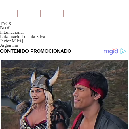
TAGS
Brasil
|
Internacional
|
Luiz Inácio Lula da Silva
|
Javier Milei
|
Argentina