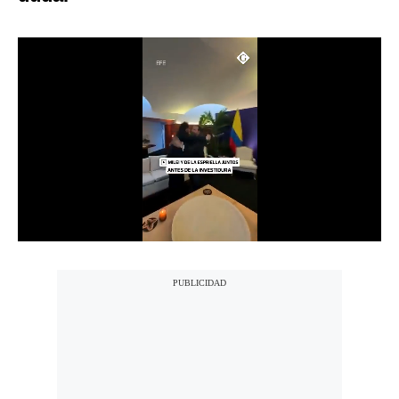
Notas Contratadas
Podcast
Gestión TV
Videos
Fotogalerías
gestion.pe
¿quiénes
Somos?
Términos
Y
Condiciones
Política
De
Privacidad