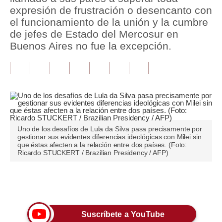
expresión de frustración o desencanto con
Tu Dinero
el funcionamiento de la unión y la cumbre
de jefes de Estado del Mercosur en
Finanzas Personales
Buenos Aires no fue la excepción.
Inmobiliarias
Plus G
Opinión
Editorial
Uno de los desafíos de Lula da Silva pasa precisamente por
gestionar sus evidentes diferencias ideológicas con Milei sin
Pregunta de hoy
que éstas afecten a la relación entre dos países. (Foto:
Ricardo STUCKERT / Brazilian Presidency / AFP)
Blogs
Tendencias
Únete a nuestro canal
Lujo
Suscríbete a YouTube
Viajes