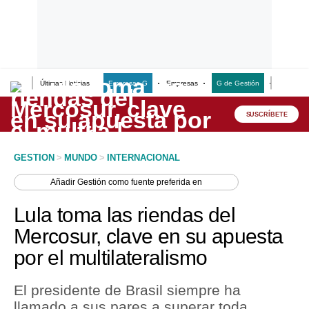
Últimas Noticias
Empresas G
Empresas
G de Gestión
Finanzas
Lo último
Peru Quiosco
SUSCRÍBETE
Portada
GESTION
>
MUNDO
>
INTERNACIONAL
Empresas
Añadir
Gestión
como fuente preferida en
Management & Empleo
Lula toma las riendas del
Economía
Mercosur, clave en su apuesta
por el multilateralismo
Mercados
Perú
El presidente de Brasil siempre ha
llamado a sus pares a superar toda
Política