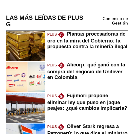
LAS MÁS LEÍDAS DE PLUS
Contenido de
G
Gestión
Plantas procesadoras de
PLUS
G
oro en la mira del Gobierno: la
propuesta contra la minería ilegal
Alicorp: qué ganó con la
PLUS
G
compra del negocio de Unilever
en Colombia
Fujimori propone
PLUS
G
eliminar ley que puso en jaque
peajes: ¿qué cambios implicaría?
Oliver Stark regresa a
PLUS
G
Petroperú: lo que dice el ministro