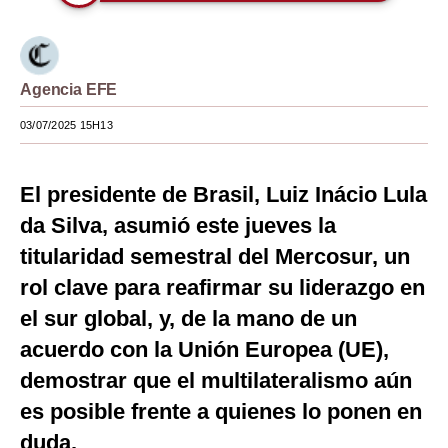
Moda
Estilos
Agencia EFE
Mundo
03/07/2025 15H13
EEUU
México
El presidente de Brasil, Luiz Inácio Lula
da Silva, asumió este jueves la
España
titularidad semestral del Mercosur, un
Internacional
rol clave para reafirmar su liderazgo en
Tecnología
el sur global, y, de la mano de un
acuerdo con la Unión Europea (UE),
Club del Suscriptor
demostrar que el multilateralismo aún
Mix
es posible frente a quienes lo ponen en
G de Gestión
duda.