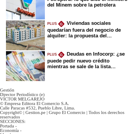
del Minem sobre la petrolera
Viviendas sociales
PLUS
G
quedarían fuera del negocio de
alquiler: la propuesta del
gobierno
Deudas en Infocorp: ¿se
PLUS
G
puede pedir nuevo crédito
mientras se sale de la lista
negra?
Gestión
Director Periodístico (e)
VÍCTOR MELGAREJO
© Empresa Editora El Comercio S.A.
Calle Paracas #532, Pueblo Libre, Lima.
Copyright© | Gestion.pe | Grupo El Comercio | Todos los derechos
reservados
SECCIONES:
Portada
-
Economía
-