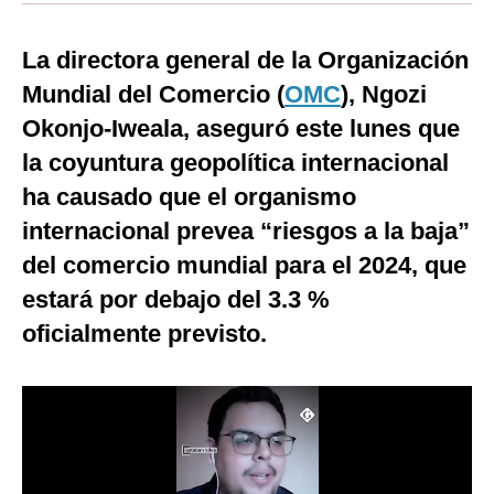
Moda
La directora general de la Organización
Estilos
Mundial del Comercio (
OMC
), Ngozi
Mundo
Okonjo-Iweala, aseguró este lunes que
la coyuntura geopolítica internacional
EEUU
ha causado que el organismo
México
internacional prevea “riesgos a la baja”
España
del comercio mundial para el 2024, que
estará por debajo del 3.3 %
Internacional
oficialmente previsto.
Tecnología
Club del Suscriptor
Mix
G de Gestión