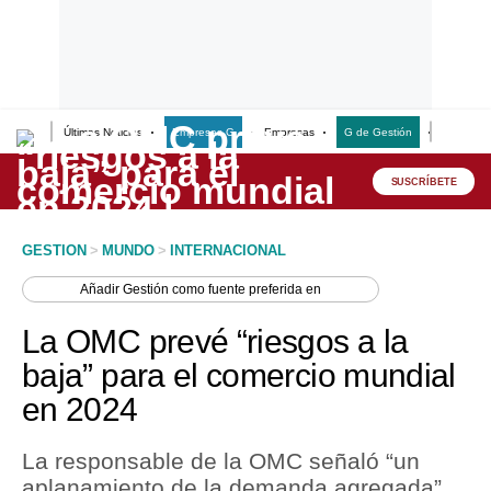
Últimas Noticias
Empresas G
Empresas
G de Gestión
Finanzas
Lo último
Peru Quiosco
SUSCRÍBETE
Portada
GESTION
>
MUNDO
>
INTERNACIONAL
Empresas
Añadir
Gestión
como fuente preferida en
Management & Empleo
La OMC prevé “riesgos a la
Economía
baja” para el comercio mundial
en 2024
Mercados
Perú
La responsable de la OMC señaló “un
aplanamiento de la demanda agregada”
Política