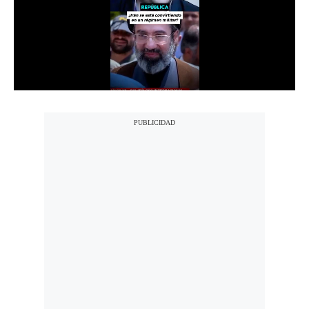
Notas Contratadas
Podcast
Gestión TV
Videos
Fotogalerías
gestion.pe
¿quiénes
Somos?
Términos
Y
Condiciones
Política
De
Privacidad