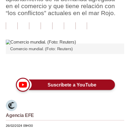
en el comercio y que tiene relación con
Tu Dinero
“los conflictos” actuales en el mar Rojo.
Finanzas Personales
Inmobiliarias
Plus G
Comercio mundial. (Foto: Reuters)
Opinión
Únete a nuestro canal
Editorial
Pregunta de hoy
Suscríbete a YouTube
Blogs
Tendencias
Agencia EFE
Lujo
26/02/2024 09H30
Viajes