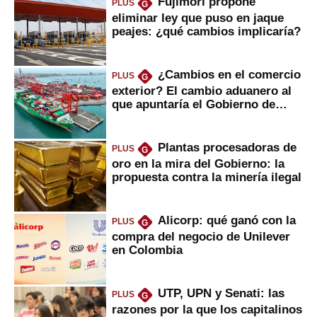
Fujimori propone
PLUS
G
eliminar ley que puso en jaque
peajes: ¿qué cambios implicaría?
¿Cambios en el comercio
PLUS
G
exterior? El cambio aduanero al
que apuntaría el Gobierno de
Fujimori
Plantas procesadoras de
PLUS
G
oro en la mira del Gobierno: la
propuesta contra la minería ilegal
Alicorp: qué ganó con la
PLUS
G
compra del negocio de Unilever
en Colombia
UTP, UPN y Senati: las
PLUS
G
razones por la que los capitalinos