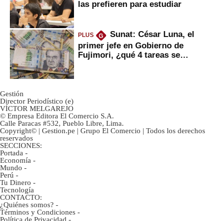
las prefieren para estudiar
Sunat: César Luna, el
PLUS
G
primer jefe en Gobierno de
Fujimori, ¿qué 4 tareas se
marcan urgentes?
Gestión
Director Periodístico (e)
VÍCTOR MELGAREJO
© Empresa Editora El Comercio S.A.
Calle Paracas #532, Pueblo Libre, Lima.
Copyright© | Gestion.pe | Grupo El Comercio | Todos los derechos
reservados
SECCIONES:
Portada
-
Economía
-
Mundo
-
Perú
-
Tu Dinero
-
Tecnología
CONTACTO:
¿Quiénes somos?
-
Términos y Condiciones
-
Política de Privacidad
-