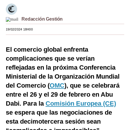
Moda
Redacción Gestión
Estilos
19/02/2024 18H00
Mundo
EEUU
El comercio global enfrenta
México
complicaciones que se verían
reflejadas en la próxima Conferencia
España
Ministerial de la Organización Mundial
Internacional
del Comercio (
OMC
), que se celebrará
Tecnología
entre el 26 y el 29 de febrero en Abu
Club del Suscriptor
Dabi. Para la
Comisión Europea (CE)
se espera que las negociaciones de
Mix
esta decimotercera sesión sean
G de Gestión