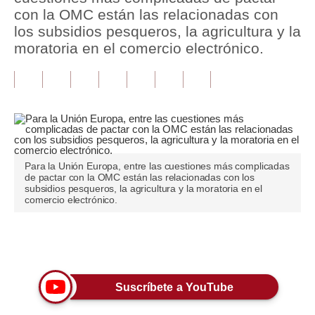
con la OMC están las relacionadas con
Tu Dinero
los subsidios pesqueros, la agricultura y la
moratoria en el comercio electrónico.
Finanzas Personales
Inmobiliarias
Plus G
Opinión
Para la Unión Europa, entre las cuestiones más complicadas
Editorial
de pactar con la OMC están las relacionadas con los
subsidios pesqueros, la agricultura y la moratoria en el
Pregunta de hoy
comercio electrónico.
Blogs
Únete a nuestro canal
Tendencias
Lujo
Suscríbete a YouTube
Viajes