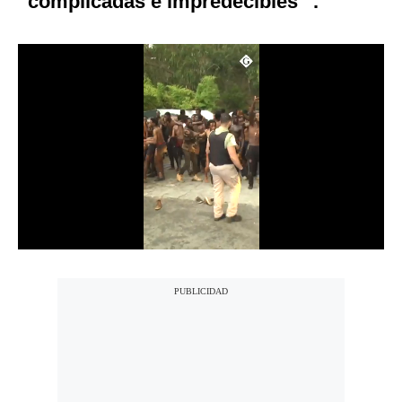
“complicadas e impredecibles” .
Notas Contratadas
Podcast
Gestión TV
Videos
Fotogalerías
gestion.pe
¿quiénes
Somos?
Términos
Y
Condiciones
Política
De
Privacidad