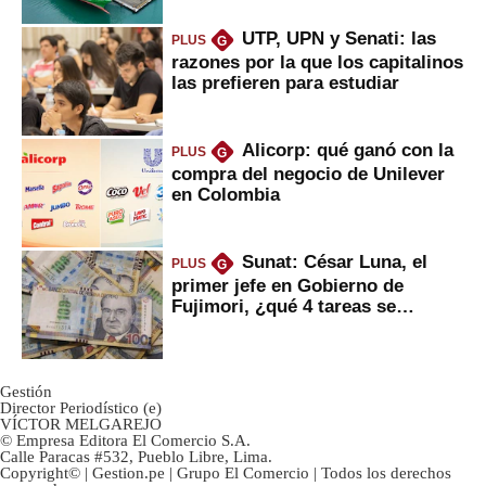
UTP, UPN y Senati: las
PLUS
G
razones por la que los capitalinos
las prefieren para estudiar
Alicorp: qué ganó con la
PLUS
G
compra del negocio de Unilever
en Colombia
Sunat: César Luna, el
PLUS
G
primer jefe en Gobierno de
Fujimori, ¿qué 4 tareas se
marcan urgentes?
Gestión
Director Periodístico (e)
VÍCTOR MELGAREJO
© Empresa Editora El Comercio S.A.
Calle Paracas #532, Pueblo Libre, Lima.
Copyright© | Gestion.pe | Grupo El Comercio | Todos los derechos