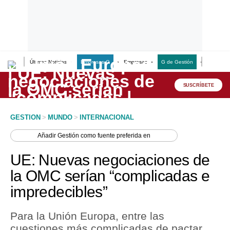
Últimas Noticias
Empresas G
Empresas
G de Gestión
Finanzas
Lo último
Peru Quiosco
SUSCRÍBETE
Portada
GESTION
>
MUNDO
>
INTERNACIONAL
Empresas
Añadir
Gestión
como fuente preferida en
Management & Empleo
UE: Nuevas negociaciones de
Economía
la OMC serían “complicadas e
impredecibles”
Mercados
Perú
Para la Unión Europa, entre las
cuestiones más complicadas de pactar
Política