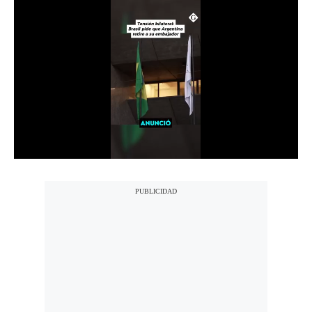
Notas Contratadas
Podcast
Gestión TV
Videos
Fotogalerías
gestion.pe
¿quiénes
Somos?
Términos
Y
Condiciones
Política
De
Privacidad