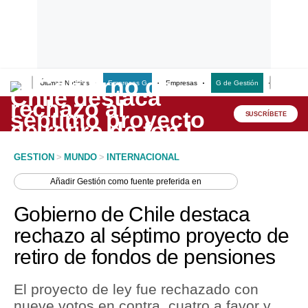
Últimas Noticias
Empresas G
Empresas
G de Gestión
Finanzas
Lo último
Peru Quiosco
SUSCRÍBETE
Portada
GESTION
>
MUNDO
>
INTERNACIONAL
Empresas
Añadir
Gestión
como fuente preferida en
Management & Empleo
Gobierno de Chile destaca
Economía
rechazo al séptimo proyecto de
retiro de fondos de pensiones
Mercados
Perú
El proyecto de ley fue rechazado con
nueve votos en contra, cuatro a favor y
Política