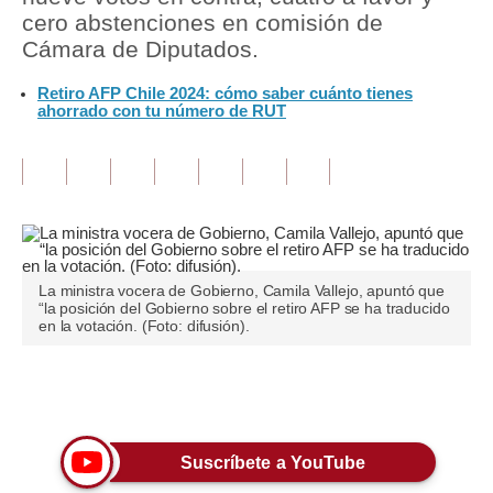
cero abstenciones en comisión de
Tu Dinero
Cámara de Diputados.
Finanzas Personales
Retiro AFP Chile 2024: cómo saber cuánto tienes
ahorrado con tu número de RUT
Inmobiliarias
Plus G
Opinión
Editorial
La ministra vocera de Gobierno, Camila Vallejo, apuntó que
Pregunta de hoy
“la posición del Gobierno sobre el retiro AFP se ha traducido
en la votación. (Foto: difusión).
Blogs
Tendencias
Únete a nuestro canal
Lujo
Suscríbete a YouTube
Viajes