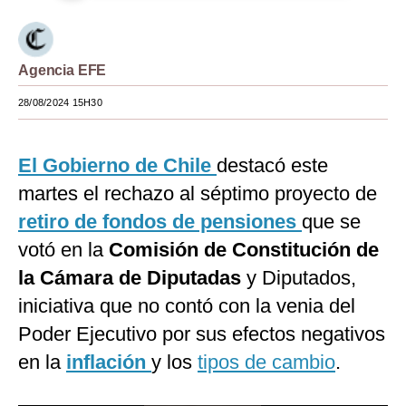
Moda
Estilos
Agencia EFE
Mundo
28/08/2024 15H30
EEUU
El Gobierno de Chile
destacó este
México
martes el rechazo al séptimo proyecto de
España
retiro de fondos de pensiones
que se
Internacional
votó en la
Comisión de Constitución de
la Cámara de Diputadas
y Diputados,
Tecnología
iniciativa que no contó con la venia del
Club del Suscriptor
Poder Ejecutivo por sus efectos negativos
Mix
en la
inflación
y los
tipos de cambio
.
G de Gestión