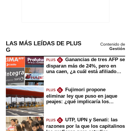
LAS MÁS LEÍDAS DE PLUS
Contenido de
G
Gestión
Ganancias de tres AFP se
PLUS
G
disparan más de 24%, pero en
una caen, ¿a cuál está afiliado
usted?
Fujimori propone
PLUS
G
eliminar ley que puso en jaque
peajes: ¿qué implicaría los
usuarios?
UTP, UPN y Senati: las
PLUS
G
razones por la que los capitalinos