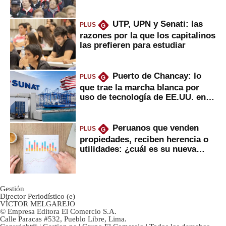
2022
UTP, UPN y Senati: las
PLUS
G
razones por la que los capitalinos
las prefieren para estudiar
Puerto de Chancay: lo
PLUS
G
que trae la marcha blanca por
uso de tecnología de EE.UU. en
mercancías
Peruanos que venden
PLUS
G
propiedades, reciben herencia o
utilidades: ¿cuál es su nueva
inversión clave?
Gestión
Director Periodístico (e)
VÍCTOR MELGAREJO
© Empresa Editora El Comercio S.A.
Calle Paracas #532, Pueblo Libre, Lima.