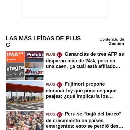
LAS MÁS LEÍDAS DE PLUS
Contenido de
G
Gestión
Ganancias de tres AFP se
PLUS
G
disparan más de 24%, pero en
una caen, ¿a cuál está afiliado
usted?
Fujimori propone
PLUS
G
eliminar ley que puso en jaque
peajes: ¿qué implicaría los
usuarios?
Perú se “bajó del barco”
PLUS
G
de crecimiento de países
emergentes: esto se perdió desde