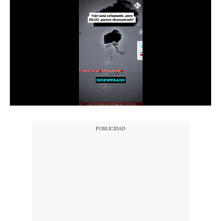
Notas Contratadas
Podcast
Gestión TV
Videos
Fotogalerías
gestion.pe
¿quiénes
Somos?
Términos
Y
Condiciones
Política
De
Privacidad