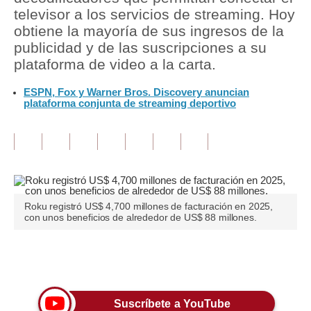
televisor a los servicios de streaming. Hoy
Tu Dinero
obtiene la mayoría de sus ingresos de la
publicidad y de las suscripciones a su
Finanzas Personales
plataforma de video a la carta.
Inmobiliarias
ESPN, Fox y Warner Bros. Discovery anuncian
plataforma conjunta de streaming deportivo
Plus G
Opinión
Editorial
Pregunta de hoy
Roku registró US$ 4,700 millones de facturación en 2025,
con unos beneficios de alrededor de US$ 88 millones.
Blogs
Tendencias
Únete a nuestro canal
Lujo
Suscríbete a YouTube
Viajes