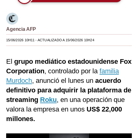
Moda
Estilos
Agencia AFP
Mundo
15/06/2026 10H11
- ACTUALIZADO A 15/06/2026 10H24
EEUU
México
El
grupo mediático estadounidense Fox
Corporation
, controlado por la
familia
España
Murdoch
, anunció el lunes un
acuerdo
Internacional
definitivo para adquirir la plataforma de
Tecnología
streaming
Roku
, en una operación que
Club del Suscriptor
valora la empresa en unos
US$ 22,000
millones.
Mix
G de Gestión