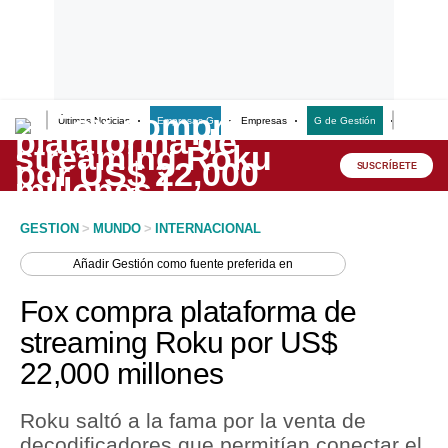
Últimas Noticias
Empresas G
Empresas
G de Gestión
Finanzas
Lo último
Peru Quiosco
SUSCRÍBETE
Portada
GESTION
>
MUNDO
>
INTERNACIONAL
Empresas
Añadir
Gestión
como fuente preferida en
Management & Empleo
Fox compra plataforma de
Economía
streaming Roku por US$
22,000 millones
Mercados
Perú
Roku saltó a la fama por la venta de
decodificadores que permitían conectar el
Política