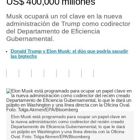
US$ 400,000 millones
Tu Dinero
Musk ocupará un rol clave en la nueva
administración de Trump como codirector
Finanzas Personales
del Departamento de Eficiencia
Inmobiliarias
Gubernamental.
Plus G
Donald Trump y Elon Musk: el dúo que podría sacudir
las bigtechs
Opinión
Editorial
Pregunta de hoy
Blogs
Tendencias
Elon Musk está programado para ocupar un papel clave en
la nueva administración como codirector del recién creado
Lujo
Departamento de Eficiencia Gubernamental, lo que le dará
un púlpito en Washington y una línea directa con la Oficina
Oval. Foto: Tolga Akmen/EPA/Bloomberg
Viajes