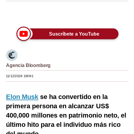
Moda
Únete a nuestro canal
Estilos
Mundo
Suscríbete a YouTube
EEUU
México
Agencia Bloomberg
España
11/12/2024 16H41
Internacional
Tecnología
Elon Musk
se ha convertido en la
Club del Suscriptor
primera persona en alcanzar US$
400,000 millones en patrimonio neto, el
Mix
último hito para el individuo más rico
G de Gestión
del mundo.