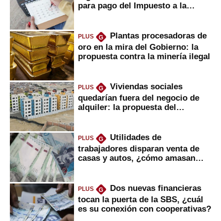
para pago del Impuesto a la
Renta
Plantas procesadoras de
PLUS
G
oro en la mira del Gobierno: la
propuesta contra la minería ilegal
Viviendas sociales
PLUS
G
quedarían fuera del negocio de
alquiler: la propuesta del
gobierno
Utilidades de
PLUS
G
trabajadores disparan venta de
casas y autos, ¿cómo amasan
tanta liquidez?
Dos nuevas financieras
PLUS
G
tocan la puerta de la SBS, ¿cuál
es su conexión con cooperativas?