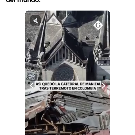
Notas Contratadas
Podcast
Gestión TV
Videos
Fotogalerías
gestion.pe
¿quiénes
Somos?
Términos
Y
Condiciones
Política
De
Privacidad