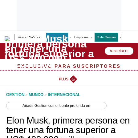
Últimas Noticias
Empresas G
Empresas
G de Gestión
Finanzas
Lo último
Peru Quiosco
SUSCRÍBETE
Portada
EXCLUSIVO PARA SUSCRIPTORES
Empresas
PLUS
G
Management & Empleo
GESTION
>
MUNDO
>
INTERNACIONAL
Economía
Añadir
Gestión
como fuente preferida en
Mercados
Elon Musk, primera persona en
Perú
tener una fortuna superior a
Política