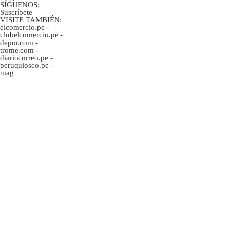
SÍGUENOS:
Suscríbete
VISITE TAMBIÉN:
elcomercio.pe
-
clubelcomercio.pe
-
depor.com
-
trome.com
-
diariocorreo.pe
-
peruquiosco.pe
-
mag