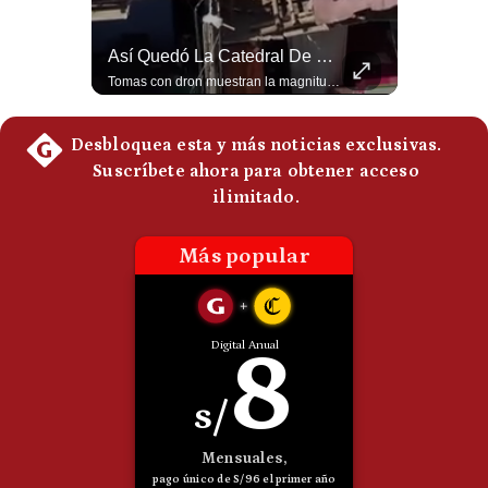
Politica
De
Qué Es La Ciclosporosis Y Por Qué Está En Aumento | Gestión Mundo
Así Quedó La Catedral De Manizales Tras El Terremoto En Colombia | Gestión Mundo
Cookies
La #ciclosporiasis vuelve a poner bajo alerta la #seguridadalimentaria en #EstadosUnidos ante un importante #brote de infecciones por #Cyclospora, un #parásito microscópico que puede transmitirse mediante #agua y #alimentos contaminados. La investigación sanitaria ha relacionado parte de los casos con #lechugaiceberg procedente del centro de #México, aunque las autoridades continúan investigando el alcance y las fuentes de las infecciones. ¿Qué es la ciclosporiasis, cómo se contagia y cuáles son sus síntomas? En este video explicamos qué se sabe del brote, por qué puede causar #diarrea prolongada, qué ocurre en Estados Unidos, México y otros países, y cuáles son las principales recomendaciones para reducir el riesgo. #EstadosUnidos #Mexico #usanews #diarrea #brote #Cyclospora #ciclosporiasis #lechugaiceberg #alertasanitaria 👉 Suscríbete y activa la campana para no perderte nuestro análisis diario. 🌎 Síguenos en nuestras redes sociales: 📌 Web oficial: https://gestion.pe/mundo/ 📌 LinkedIn: http://bit.ly/3HYIET0 📌 X (Twitter): http://bit.ly/4noZtX9 📌 TikTok: http://bit.ly/4evB6TO
Tomas con dron muestran la magnitud de los daños en la emblemática Catedral de Manizales y edificaciones del occidente de Colombia tras el destructivo terremoto. El sismo ya deja un saldo preliminar de al menos 18 muertos y se sintió con fuerza en países vecinos como Ecuador, Panamá y Venezuela. #Shorts #TerremotoColombia #Manizales #ImagenesAereas #Dron #Sismo #Colombia 👉 Suscríbete y activa la campana para no perderte nuestro análisis diario. 🌎 Síguenos en nuestras redes sociales: 📌 Web oficial: https://gestion.pe/mundo/ 📌 LinkedIn: http://bit.ly/3HYIET0 📌 X (Twitter): http://bit.ly/4noZtX9 📌 TikTok: http://bit.ly/4evB6TO
Preguntas
Frecuentes