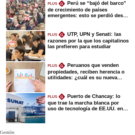
Perú se “bajó del barco”
PLUS
G
de crecimiento de países
emergentes: esto se perdió desde
2022
UTP, UPN y Senati: las
PLUS
G
razones por la que los capitalinos
las prefieren para estudiar
Peruanos que venden
PLUS
G
propiedades, reciben herencia o
utilidades: ¿cuál es su nueva
inversión clave?
Puerto de Chancay: lo
PLUS
G
que trae la marcha blanca por
uso de tecnología de EE.UU. en
mercancías
Gestión