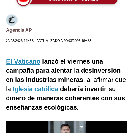
Moda
Estilos
Agencia AP
Mundo
20/03/2026 14H58
- ACTUALIZADO A 20/03/2026 16H23
EEUU
México
El Vaticano
lanzó el viernes una
España
campaña para alentar la desinversión
en las industrias mineras
, al afirmar que
Internacional
la
Iglesia católica
debería invertir su
Tecnología
dinero de maneras coherentes con sus
Club del Suscriptor
enseñanzas ecológicas.
Mix
G de Gestión