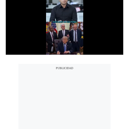
Notas Contratadas
Podcast
Gestión TV
Videos
Fotogalerías
gestion.pe
¿quiénes
Somos?
Términos
Y
Condiciones
Política
De
Privacidad