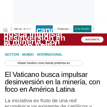
Últimas Noticias
Empresas G
Empresas
G de Gestión
Finanzas
Lo último
Peru Quiosco
SUSCRÍBETE
Portada
GESTION
>
MUNDO
>
INTERNACIONAL
Empresas
Añadir
Gestión
como fuente preferida en
Management & Empleo
El Vaticano busca impulsar
Economía
desinversión en la minería, con
foco en América Latina
Mercados
Perú
La iniciativa es fruto de una red
ecuménica ya existente de católicos y
Política