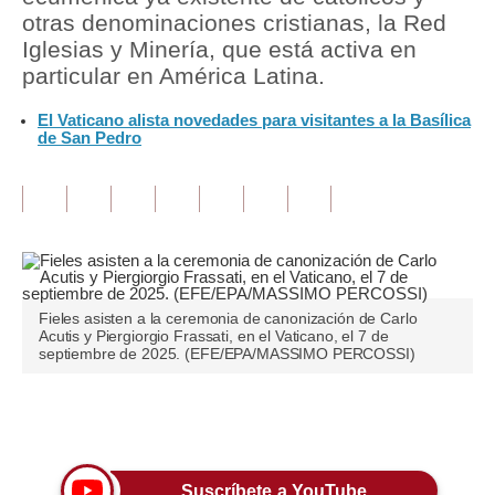
otras denominaciones cristianas, la Red
Tu Dinero
Iglesias y Minería, que está activa en
particular en América Latina.
Finanzas Personales
El Vaticano alista novedades para visitantes a la Basílica
Inmobiliarias
de San Pedro
Plus G
Opinión
Editorial
Pregunta de hoy
Fieles asisten a la ceremonia de canonización de Carlo
Acutis y Piergiorgio Frassati, en el Vaticano, el 7 de
Blogs
septiembre de 2025. (EFE/EPA/MASSIMO PERCOSSI)
Tendencias
Únete a nuestro canal
Lujo
Viajes
Suscríbete a YouTube