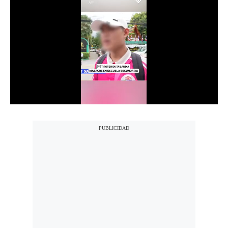
Notas Contratadas
Podcast
Gestión TV
Videos
Fotogalerías
gestion.pe
¿quiénes
Somos?
Términos
Y
Condiciones
Política
De
Privacidad