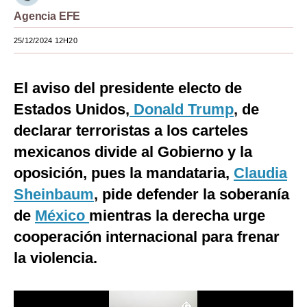
Agencia EFE
Moda
25/12/2024 12H20
Estilos
Mundo
El aviso del presidente electo de
EEUU
Estados Unidos,
Donald Trump
, de
declarar terroristas a los carteles
México
mexicanos divide al Gobierno y la
España
oposición, pues la mandataria,
Claudia
Internacional
Sheinbaum
, pide defender la soberanía
Tecnología
de
México
mientras la derecha urge
cooperación internacional para frenar
Club del Suscriptor
la violencia.
Mix
G de Gestión