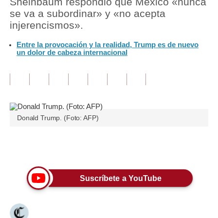
Sheinbaum respondió que México «nunca
se va a subordinar» y «no acepta
Tu Dinero
injerencismos».
Finanzas Personales
Entre la provocación y la realidad, Trump es de nuevo
un dolor de cabeza internacional
Inmobiliarias
Plus G
Opinión
Editorial
Donald Trump. (Foto: AFP)
Pregunta de hoy
Únete a nuestro canal
Blogs
Tendencias
Suscríbete a YouTube
Lujo
Viajes