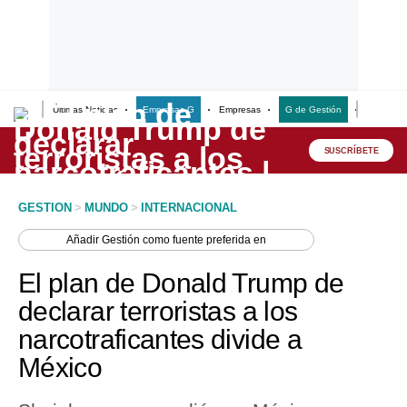
Últimas Noticias
Empresas G
Empresas
G de Gestión
Finanzas
Lo último
Peru Quiosco
SUSCRÍBETE
Portada
GESTION
>
MUNDO
>
INTERNACIONAL
Empresas
Añadir
Gestión
como fuente preferida en
Management & Empleo
El plan de Donald Trump de
Economía
declarar terroristas a los
narcotraficantes divide a
Mercados
México
Perú
Política