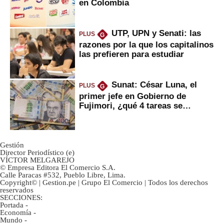
en Colombia
UTP, UPN y Senati: las
PLUS
G
razones por la que los capitalinos
las prefieren para estudiar
Sunat: César Luna, el
PLUS
G
primer jefe en Gobierno de
Fujimori, ¿qué 4 tareas se
marcan urgentes?
Gestión
Director Periodístico (e)
VÍCTOR MELGAREJO
© Empresa Editora El Comercio S.A.
Calle Paracas #532, Pueblo Libre, Lima.
Copyright© | Gestion.pe | Grupo El Comercio | Todos los derechos
reservados
SECCIONES:
Portada
-
Economía
-
Mundo
-