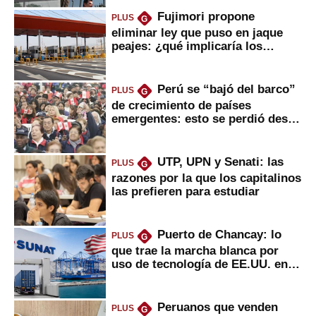
Fujimori propone
PLUS
G
eliminar ley que puso en jaque
peajes: ¿qué implicaría los
usuarios?
Perú se “bajó del barco”
PLUS
G
de crecimiento de países
emergentes: esto se perdió desde
2022
UTP, UPN y Senati: las
PLUS
G
razones por la que los capitalinos
las prefieren para estudiar
Puerto de Chancay: lo
PLUS
G
que trae la marcha blanca por
uso de tecnología de EE.UU. en
mercancías
Peruanos que venden
PLUS
G