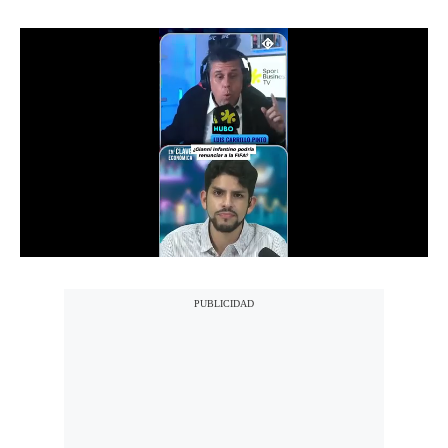
Notas Contratadas
Podcast
Gestión TV
Videos
Fotogalerías
gestion.pe
¿quiénes
Somos?
Términos
Y
Condiciones
Política
De
Privacidad