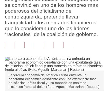
se convirtió en uno de los hombres más
Tu Dinero
poderosos del oficialismo de
centroizquierda, pretende llevar
Finanzas Personales
tranquilidad a los mercados financieros,
que lo consideran uno de los líderes
Inmobiliarias
“racionales” de la coalición de gobierno.
Plus G
Opinión
Editorial
Pregunta de hoy
La tercera economía de América Latina enfrenta un
Blogs
panorama económico desafiante con una exorbitante tasa
de inflación, déficit fiscal y una moneda en mínimos
históricos frente al dólar. (Foto: Agustín Marcarian | Reuters)
Tendencias
Lujo
Únete a nuestro canal
Viajes