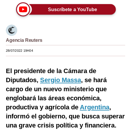
Moda
Suscríbete a YouTube
Estilos
Mundo
Agencia Reuters
EEUU
28/07/2022 19H04
México
España
El presidente de la Cámara de
Diputados,
Internacional
Sergio Massa
, se hará
cargo de un nuevo ministerio que
Tecnología
englobará las áreas económica,
Club del Suscriptor
productiva y agrícola de
Argentina
,
Mix
informó el gobierno, que busca superar
una grave crisis política y financiera.
G de Gestión