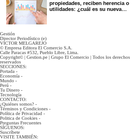
propiedades, reciben herencia o
utilidades: ¿cuál es su nueva
inversión clave?
Gestión
Director Periodístico (e)
VÍCTOR MELGAREJO
© Empresa Editora El Comercio S.A.
Calle Paracas #532, Pueblo Libre, Lima.
Copyright© | Gestion.pe | Grupo El Comercio | Todos los derechos
reservados
SECCIONES:
Portada
-
Economía
-
Mundo
-
Perú
-
Tu Dinero
-
Tecnología
CONTACTO:
¿Quiénes somos?
-
Términos y Condiciones
-
Política de Privacidad
-
Politica de Cookies
-
Preguntas Frecuentes
SÍGUENOS:
Suscríbete
VISITE TAMBIÉN: