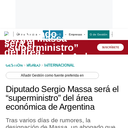
Últimas Noticias
Empresas G
Empresas
G de Gestión
Finanzas
Lo último
Peru Quiosco
SUSCRÍBETE
Portada
GESTION
>
MUNDO
>
INTERNACIONAL
Empresas
Añadir
Gestión
como fuente preferida en
Management & Empleo
Diputado Sergio Massa será el
Economía
“superministro” del área
económica de Argentina
Mercados
Perú
Tras varios días de rumores, la
designación de Massa, un abogado que
Política