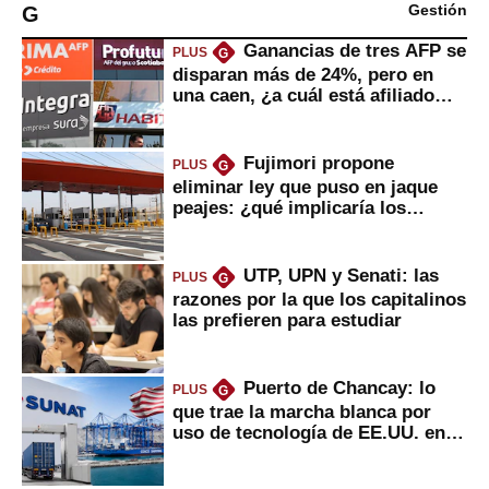
G
Gestión
Ganancias de tres AFP se
PLUS
G
disparan más de 24%, pero en
una caen, ¿a cuál está afiliado
usted?
Fujimori propone
PLUS
G
eliminar ley que puso en jaque
peajes: ¿qué implicaría los
usuarios?
UTP, UPN y Senati: las
PLUS
G
razones por la que los capitalinos
las prefieren para estudiar
Puerto de Chancay: lo
PLUS
G
que trae la marcha blanca por
uso de tecnología de EE.UU. en
mercancías