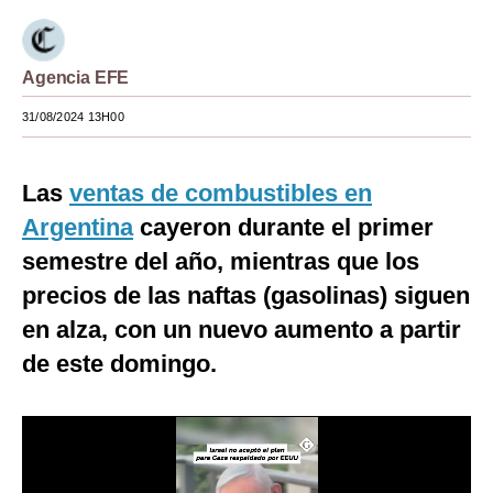
Moda
Estilos
Agencia EFE
31/08/2024 13H00
Mundo
EEUU
Las
ventas de combustibles en
México
Argentina
cayeron durante el primer
España
semestre del año, mientras que los
precios de las naftas (gasolinas) siguen
Internacional
en alza, con un nuevo aumento a partir
Tecnología
de este domingo.
Club del Suscriptor
Mix
G de Gestión