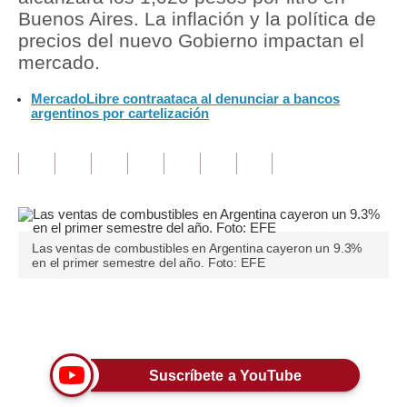
Buenos Aires. La inflación y la política de
Tu Dinero
precios del nuevo Gobierno impactan el
mercado.
Finanzas Personales
MercadoLibre contraataca al denunciar a bancos
Inmobiliarias
argentinos por cartelización
Plus G
Opinión
Editorial
Las ventas de combustibles en Argentina cayeron un 9.3%
Pregunta de hoy
en el primer semestre del año. Foto: EFE
Blogs
Únete a nuestro canal
Tendencias
Lujo
Suscríbete a YouTube
Viajes