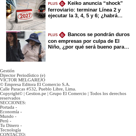
Keiko anuncia “shock”
PLUS
G
ferroviario: terminar Línea 2 y
ejecutar la 3, 4, 5 y 6; ¿habrá
avances?
Bancos se pondrán duros
PLUS
G
con empresas por culpa de El
Niño, ¿por qué será bueno para
ahorristas?
Gestión
Director Periodístico (e)
VÍCTOR MELGAREJO
© Empresa Editora El Comercio S.A.
Calle Paracas #532, Pueblo Libre, Lima.
Copyright© | Gestion.pe | Grupo El Comercio | Todos los derechos
reservados
SECCIONES:
Portada
-
Economía
-
Mundo
-
Perú
-
Tu Dinero
-
Tecnología
CONTACTO: