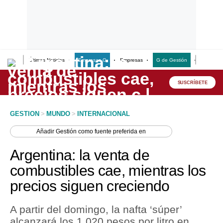
Últimas Noticias
Empresas G
Empresas
G de Gestión
Finanzas
Lo último
Peru Quiosco
SUSCRÍBETE
Portada
GESTION
>
MUNDO
>
INTERNACIONAL
Empresas
Añadir
Gestión
como fuente preferida en
Management & Empleo
Argentina: la venta de
Economía
combustibles cae, mientras los
precios siguen creciendo
Mercados
Perú
A partir del domingo, la nafta ‘súper’
alcanzará los 1,020 pesos por litro en
Política