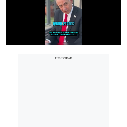
Notas Contratadas
Podcast
Gestión TV
Videos
Fotogalerías
gestion.pe
¿quiénes
Somos?
Términos
Y
Condiciones
Política
De
Privacidad