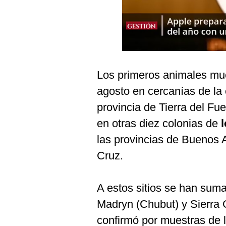
Podcast
Gestión TV
Videos
Fotogalerías
Los primeros animales muer
agosto en cercanías de la
provincia de Tierra del Fu
gestion.pe
en otras diez colonias de
l
¿quiénes
Somos?
las provincias de Buenos 
Cruz.
Términos
Y
Condiciones
A estos sitios se han suma
Política
De
Madryn (Chubut) y Sierra 
Privacidad
confirmó por muestras de 
Politica