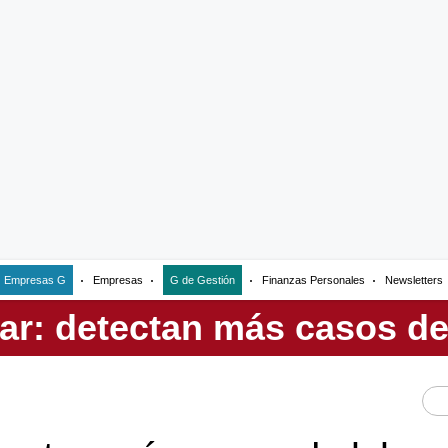
Empresas G
Empresas
G de Gestión
Finanzas Personales
Newsletters