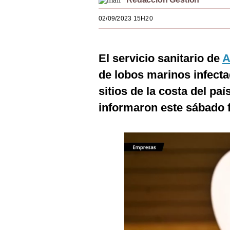
Estilos
02/09/2023 15H20
Mundo
EEUU
El servicio sanitario de
A
México
de lobos marinos infect
sitios de la costa del pa
España
informaron este sábado f
Internacional
Tecnología
Club del Suscriptor
Mix
G de Gestión
Notas Contratadas