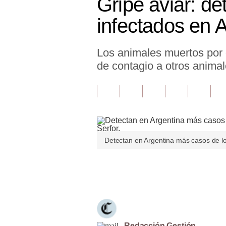
Gripe aviar: d
Finanzas Personales
infectados en 
Inmobiliarias
Los animales muertos por g
Plus G
de contagio a otros anima
Opinión
Editorial
Pregunta de hoy
Blogs
Detectan en Argentina más casos de lob
Tendencias
Únete a nuestro canal
Lujo
Viajes
Moda
Redacción Gestión