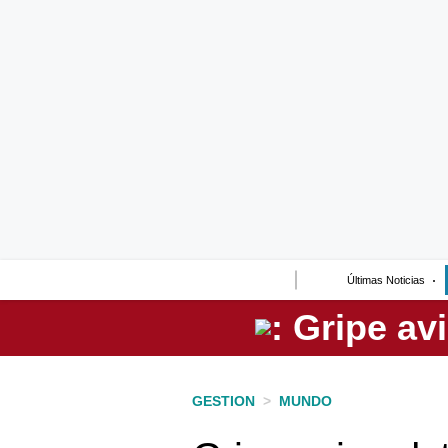
Lo último
Peru Quiosco
Portada
Empresas
Management & Empleo
Economía
Últimas Noticias
Mercados
Perú
Política
GESTION
>
MUNDO
Tu Dinero