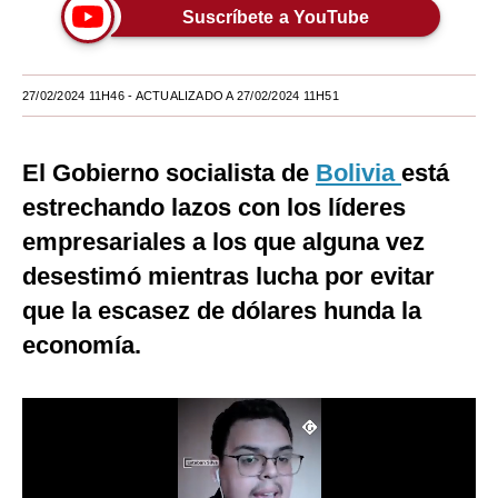
Suscríbete a YouTube
Moda
Estilos
27/02/2024 11H46
- ACTUALIZADO A 27/02/2024 11H51
Mundo
EEUU
El Gobierno socialista de
Bolivia
está
estrechando lazos con los líderes
México
empresariales a los que alguna vez
España
desestimó mientras lucha por evitar
Internacional
que la escasez de dólares hunda la
economía.
Tecnología
Club del Suscriptor
Mix
G de Gestión