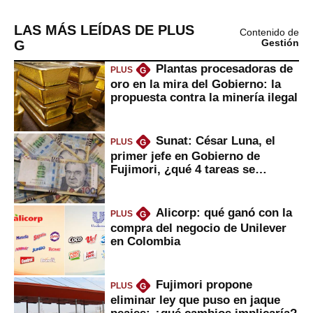
LAS MÁS LEÍDAS DE PLUS
Contenido de
G
Gestión
Plantas procesadoras de
PLUS
G
oro en la mira del Gobierno: la
propuesta contra la minería ilegal
Sunat: César Luna, el
PLUS
G
primer jefe en Gobierno de
Fujimori, ¿qué 4 tareas se
marcan urgentes?
Alicorp: qué ganó con la
PLUS
G
compra del negocio de Unilever
en Colombia
Fujimori propone
PLUS
G
eliminar ley que puso en jaque