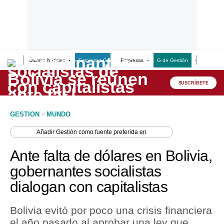
Últimas Noticias
Empresas G
Empresas
G de Gestión
Finanzas
Lo último
Peru Quiosco
SUSCRÍBETE
Portada
GESTION
>
MUNDO
Empresas
Añadir
Gestión
como fuente preferida en
Management & Empleo
Ante falta de dólares en Bolivia,
Economía
gobernantes socialistas
dialogan con capitalistas
Mercados
Perú
Bolivia evitó por poco una crisis financiera
el año pasado al aprobar una ley que
Política