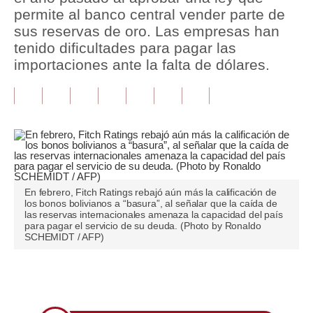
permite al banco central vender parte de
Tu Dinero
sus reservas de oro. Las empresas han
tenido dificultades para pagar las
Finanzas Personales
importaciones ante la falta de dólares.
Inmobiliarias
Plus G
Opinión
Editorial
En febrero, Fitch Ratings rebajó aún más la calificación de
Pregunta de hoy
los bonos bolivianos a “basura”, al señalar que la caída de
las reservas internacionales amenaza la capacidad del país
Blogs
para pagar el servicio de su deuda. (Photo by Ronaldo
SCHEMIDT / AFP)
Tendencias
Lujo
Únete a nuestro canal
Viajes