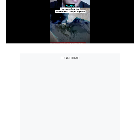
Notas Contratadas
Podcast
Gestión TV
Videos
Fotogalerías
gestion.pe
¿quiénes
Somos?
Términos
Y
Condiciones
Política
De
Privacidad