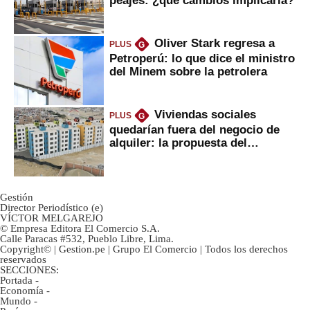
peajes: ¿qué cambios implicaría?
Oliver Stark regresa a
PLUS
G
Petroperú: lo que dice el ministro
del Minem sobre la petrolera
Viviendas sociales
PLUS
G
quedarían fuera del negocio de
alquiler: la propuesta del
gobierno
Gestión
Director Periodístico (e)
VÍCTOR MELGAREJO
© Empresa Editora El Comercio S.A.
Calle Paracas #532, Pueblo Libre, Lima.
Copyright© | Gestion.pe | Grupo El Comercio | Todos los derechos
reservados
SECCIONES:
Portada
-
Economía
-
Mundo
-