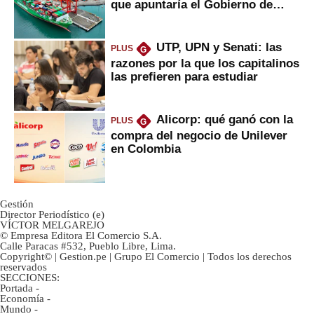
que apuntaría el Gobierno de
Fujimori
UTP, UPN y Senati: las
PLUS
G
razones por la que los capitalinos
las prefieren para estudiar
Alicorp: qué ganó con la
PLUS
G
compra del negocio de Unilever
en Colombia
Gestión
Director Periodístico (e)
VÍCTOR MELGAREJO
© Empresa Editora El Comercio S.A.
Calle Paracas #532, Pueblo Libre, Lima.
Copyright© | Gestion.pe | Grupo El Comercio | Todos los derechos
reservados
SECCIONES:
Portada
-
Economía
-
Mundo
-