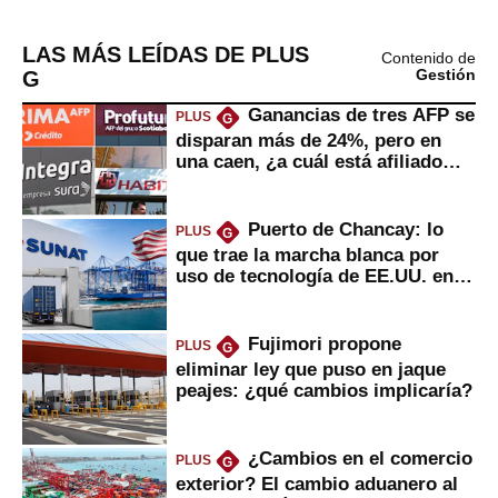
LAS MÁS LEÍDAS DE PLUS
Contenido de
G
Gestión
Ganancias de tres AFP se
PLUS
G
disparan más de 24%, pero en
una caen, ¿a cuál está afiliado
usted?
Puerto de Chancay: lo
PLUS
G
que trae la marcha blanca por
uso de tecnología de EE.UU. en
mercancías
Fujimori propone
PLUS
G
eliminar ley que puso en jaque
peajes: ¿qué cambios implicaría?
¿Cambios en el comercio
PLUS
G
exterior? El cambio aduanero al