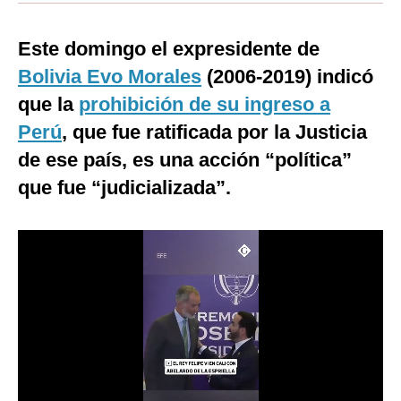
Moda
Este domingo el expresidente de
Estilos
Bolivia
Evo Morales
(2006-2019) indicó
Mundo
que la
prohibición de su ingreso a
Perú
, que fue ratificada por la Justicia
EEUU
de ese país, es una acción “política”
México
que fue “judicializada”.
España
Internacional
Tecnología
Club del Suscriptor
Mix
G de Gestión