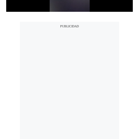
Notas Contratadas
Podcast
Gestión TV
Videos
Fotogalerías
gestion.pe
¿quiénes
Somos?
Términos
Y
Condiciones
Política
De
Privacidad